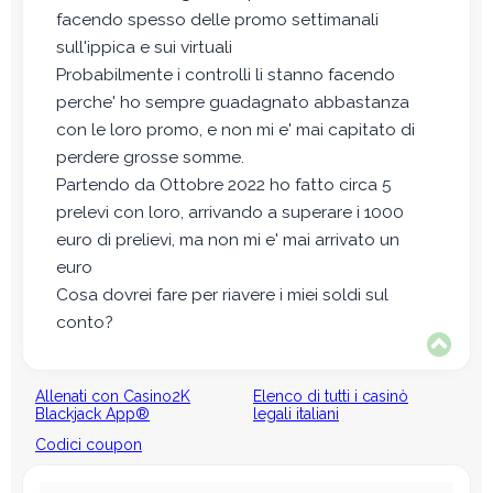
facendo spesso delle promo settimanali
sull'ippica e sui virtuali
Probabilmente i controlli li stanno facendo
perche' ho sempre guadagnato abbastanza
con le loro promo, e non mi e' mai capitato di
perdere grosse somme.
Partendo da Ottobre 2022 ho fatto circa 5
prelevi con loro, arrivando a superare i 1000
euro di prelievi, ma non mi e' mai arrivato un
euro
Cosa dovrei fare per riavere i miei soldi sul
conto?
T
o
p
Allenati con Casino2K
Elenco di tutti i casinò
Blackjack App®
legali italiani
Codici coupon