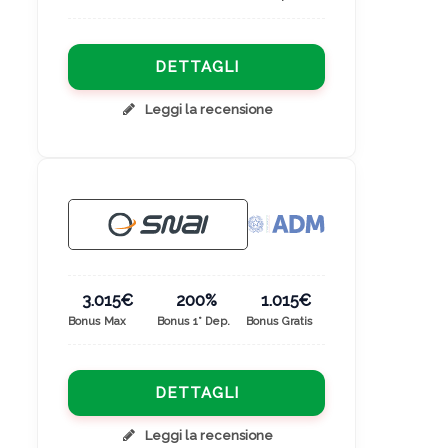
DETTAGLI
Leggi la recensione
3.015€
200%
1.015€
Bonus Max
Bonus 1° Dep.
Bonus Gratis
DETTAGLI
Leggi la recensione