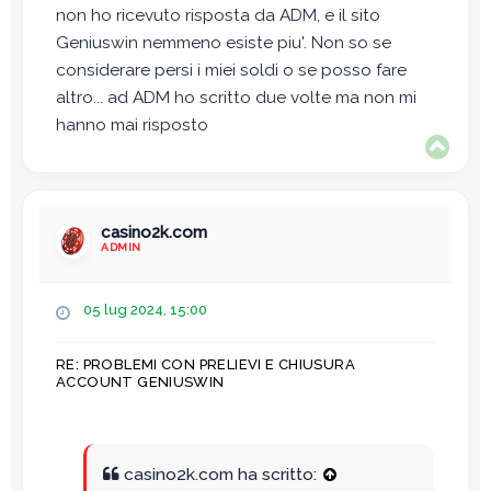
o
non ho ricevuto risposta da ADM, e il sito
Geniuswin nemmeno esiste piu'. Non so se
considerare persi i miei soldi o se posso fare
altro... ad ADM ho scritto due volte ma non mi
hanno mai risposto
T
o
p
casino2k.com
ADMIN
M
05 lug 2024, 15:00
e
s
RE: PROBLEMI CON PRELIEVI E CHIUSURA
s
ACCOUNT GENIUSWIN
a
g
g
i
casino2k.com ha scritto:
o