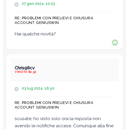
M
27 gen 2024, 10:03
e
s
RE: PROBLEMI CON PRELIEVI E CHIUSURA
s
ACCOUNT GENIUSWIN
a
g
Hai qualche novità?
g
T
i
o
o
p
Chris98cv
VINCITA $0.50
M
03 lug 2024, 16:50
e
s
RE: PROBLEMI CON PRELIEVI E CHIUSURA
s
ACCOUNT GENIUSWIN
a
g
scusate, ho visto solo ora la risposta non
g
avendo le notifiche accese. Comunque alla fine
i