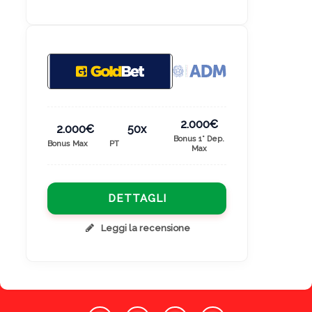
2.000€
2.000€
50x
Bonus 1° Dep.
Bonus Max
PT
Max
DETTAGLI
Leggi la recensione