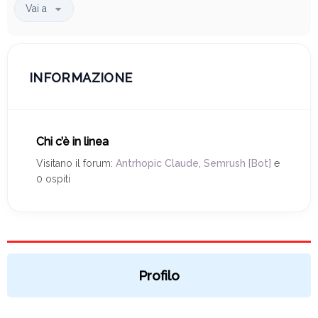
Vai a
INFORMAZIONE
Chi c’è in linea
Visitano il forum:
Antrhopic Claude
,
Semrush [Bot]
e
0 ospiti
Profilo