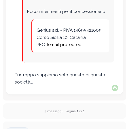
Ecco i riferimenti per il concessionario:
Genius s.r.l. - PIVA 14695421009
Corso Sicilia 10, Catania
PEC:
[email protected]
Purtroppo sappiamo solo questo di questa
società...
T
o
p
5 messaggi • Pagina
1
di
1