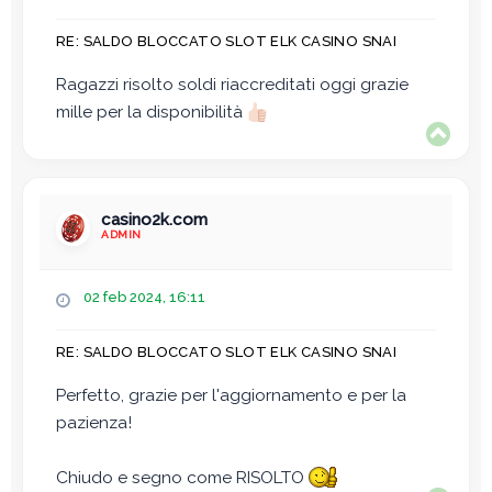
e
s
RE: SALDO BLOCCATO SLOT ELK CASINO SNAI
s
a
Ragazzi risolto soldi riaccreditati oggi grazie
g
mille per la disponibilità
g
T
i
o
o
p
casino2k.com
ADMIN
M
02 feb 2024, 16:11
e
s
RE: SALDO BLOCCATO SLOT ELK CASINO SNAI
s
a
Perfetto, grazie per l'aggiornamento e per la
g
pazienza!
g
i
o
Chiudo e segno come RISOLTO