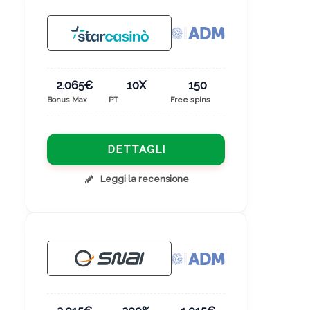
2.065€
10X
150
Bonus Max
PT
Free spins
DETTAGLI
Leggi la recensione