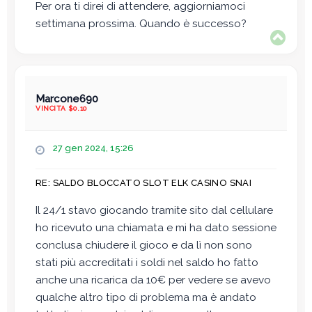
Per ora ti direi di attendere, aggiorniamoci
settimana prossima. Quando è successo?
T
o
p
Marcone690
VINCITA $0.10
M
27 gen 2024, 15:26
e
s
RE: SALDO BLOCCATO SLOT ELK CASINO SNAI
s
a
Il 24/1 stavo giocando tramite sito dal cellulare
g
ho ricevuto una chiamata e mi ha dato sessione
g
i
conclusa chiudere il gioco e da lì non sono
o
stati più accreditati i soldi nel saldo ho fatto
anche una ricarica da 10€ per vedere se avevo
qualche altro tipo di problema ma è andato