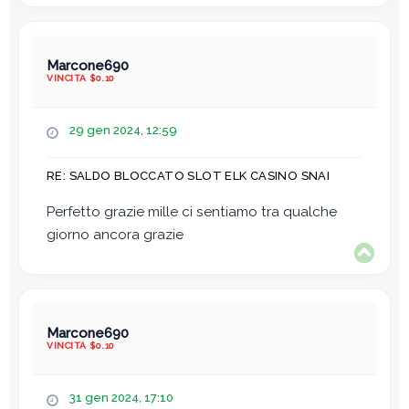
p
Marcone690
VINCITA $0.10
M
29 gen 2024, 12:59
e
s
RE: SALDO BLOCCATO SLOT ELK CASINO SNAI
s
a
Perfetto grazie mille ci sentiamo tra qualche
g
giorno ancora grazie
g
T
i
o
o
p
Marcone690
VINCITA $0.10
M
31 gen 2024, 17:10