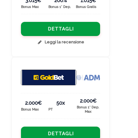
3.015€
200%
1.015€
Bonus Max
Bonus 1° Dep.
Bonus Gratis
DETTAGLI
Leggi la recensione
2.000€
2.000€
50x
Bonus 1° Dep.
Bonus Max
PT
Max
DETTAGLI