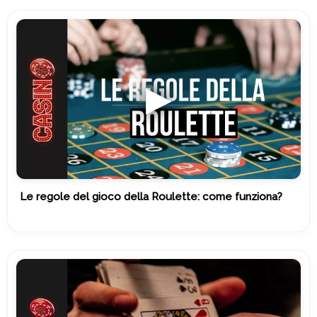
Le regole del gioco della Roulette: come funziona?