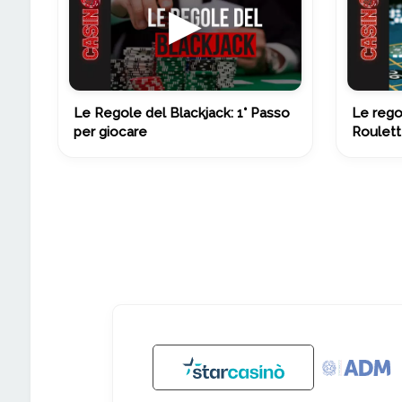
Le Regole del Blackjack: 1° Passo
Le rego
per giocare
Roulett