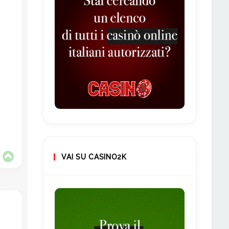
T
VAI SU CASINO2K
o
p