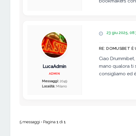
bookmakers consig
g
i
o
M
23 giu 2025, 08:
e
s
RE: DOMUSBET È 
s
a
Ciao Drummibet, 
g
mano qualora ti 
LucaAdmin
g
i
consigliamo ed è 
ADMIN
o
Messaggi:
2049
Località:
Milano
5 messaggi • Pagina
1
di
1