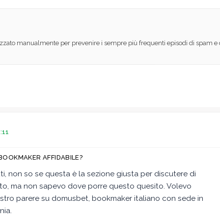
rizzato manualmente per prevenire i sempre più frequenti episodi di spam e 
:11
BOOKMAKER AFFIDABILE?
i, non so se questa è la sezione giusta per discutere di
o, ma non sapevo dove porre questo quesito. Volevo
stro parere su domusbet, bookmaker italiano con sede in
nia.