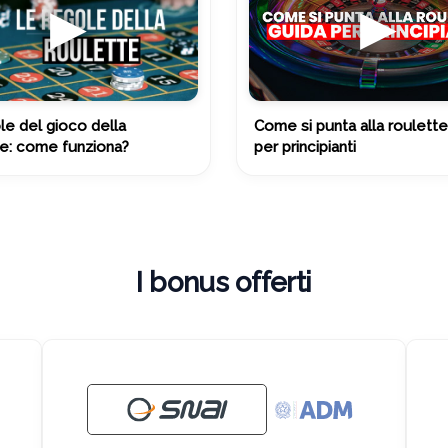
le del gioco della
Come si punta alla roulett
e: come funziona?
per principianti
I bonus offerti