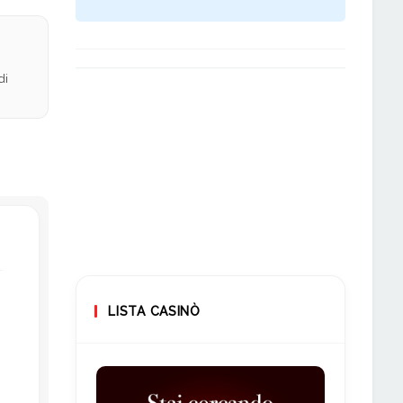
di
LISTA CASINÒ