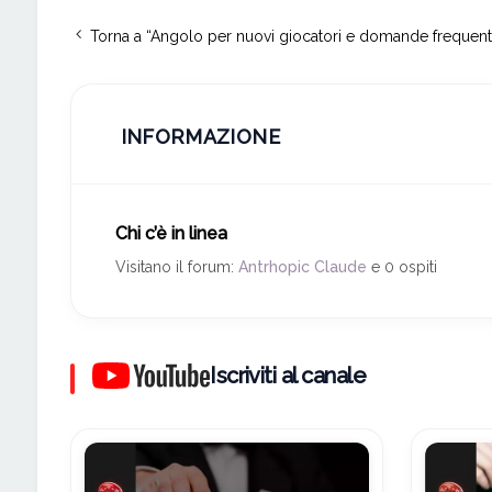
Torna a “Angolo per nuovi giocatori e domande frequent
INFORMAZIONE
Chi c’è in linea
Visitano il forum:
Antrhopic Claude
e 0 ospiti
Iscriviti al canale