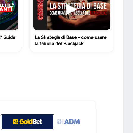
e? Guida
La Strategia di Base - come usare
la tabella del Blackjack