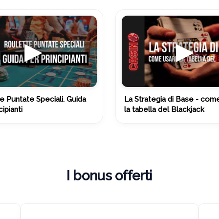
e Puntate Speciali. Guida
La Strategia di Base - com
cipianti
la tabella del Blackjack
I bonus offerti