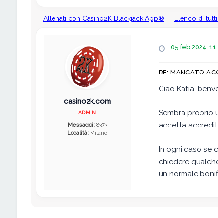
Allenati con Casino2K Blackjack App®
Elenco di tutti 
M
05 feb 2024, 11
e
s
RE: MANCATO ACC
s
a
Ciao Katia, benv
g
casino2k.com
g
i
Sembra proprio u
ADMIN
o
accetta accrediti
Messaggi:
8373
Località:
Milano
In ogni caso se 
chiedere qualche
un normale bonif