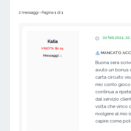
2 messaggi • Pagina
1
di
1
M
02 feb 2024, 22
Katia
e
s
VINCITA $0.05
MANCATO ACCRE
s
Messaggi:
1
a
Buona sera scriv
g
avuto un bonus d
g
i
carta circuito vi
o
mio conto gioco mi
continua a ripet
dal servizio clie
volta che vinco 
rivolgere al mio 
capire come pote