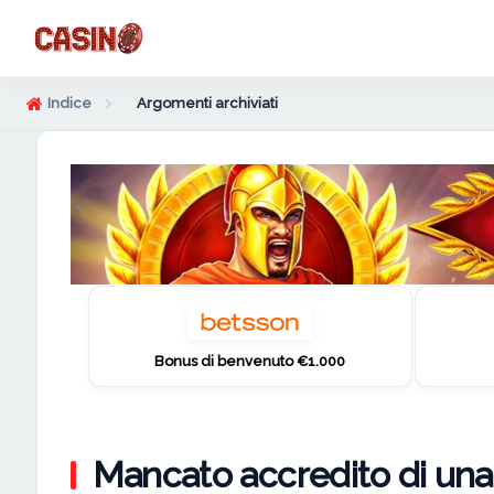
Indice
Argomenti archiviati
Bonus di benvenuto €1.000
Mancato accredito di una 