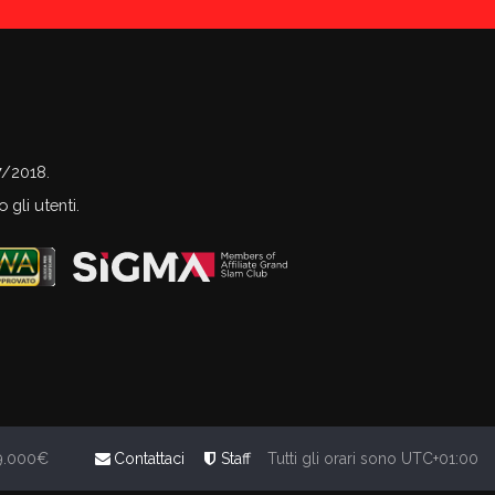
7/2018.
gli utenti.
 9.000€
Contattaci
Staff
Tutti gli orari sono
UTC+01:00