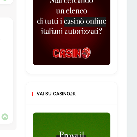
o
p
VAI SU CASINO2K
n
T
o
p