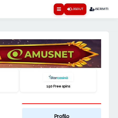
LOGOUT
ISCRIVITI
150 Free spins
Profilo