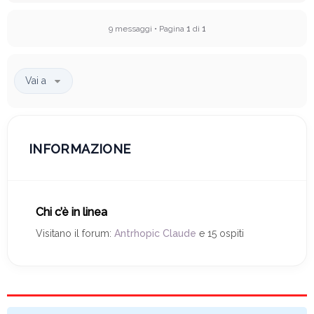
9 messaggi • Pagina
1
di
1
Vai a
INFORMAZIONE
Chi c’è in linea
Visitano il forum:
Antrhopic Claude
e 15 ospiti