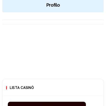
Profilo
LISTA CASINÒ