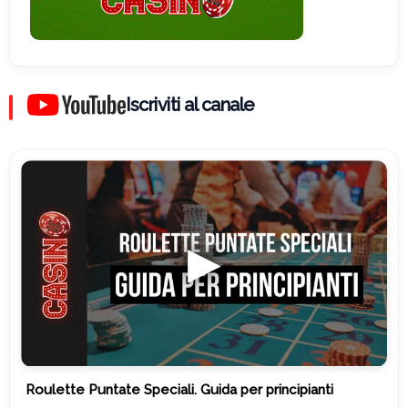
Iscriviti al canale
Roulette Puntate Speciali. Guida per principianti