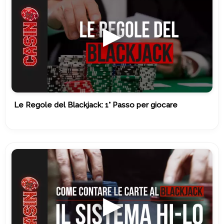
Le Regole del Blackjack: 1° Passo per giocare