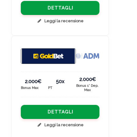
DETTAGLI
Leggi la recensione
2.000€
2.000€
50x
Bonus 1° Dep.
Bonus Max
PT
Max
DETTAGLI
Leggi la recensione