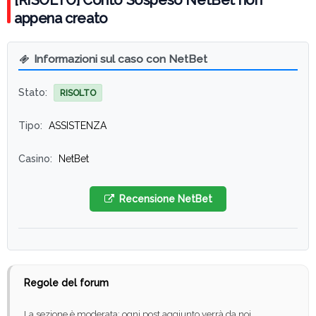
appena creato
Informazioni sul caso con NetBet
Stato:
RISOLTO
Tipo:
ASSISTENZA
Casino:
NetBet
Recensione NetBet
Regole del forum
La sezione è moderata: ogni post aggiunto verrà da noi