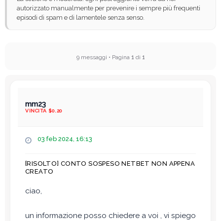
autorizzato manualmente per prevenire i sempre più frequenti
episodi di spam e di lamentele senza senso.
9 messaggi • Pagina
1
di
1
mm23
VINCITA $0.20
M
03 feb 2024, 16:13
e
s
[RISOLTO] CONTO SOSPESO NETBET NON APPENA
s
CREATO
a
g
ciao,
g
i
o
un informazione posso chiedere a voi , vi spiego