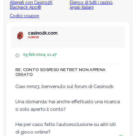
Allenati con Casino2K
Elenco di tutti i casinò
Blackjack App®
legali italiani
Codici coupon
casino2k.com
ADMIN
M
05 feb 2024, 11:47
e
s
RE: CONTO SOSPESO NETBET NON APPENA
s
CREATO
a
g
Ciao mm23, benvenuto sul forum di Casino2k.
g
i
o
Una domanda: hai anche effettuato una ricarica
o solo aperto il conto?
Hai per caso fatto l'autoesclusione su altri siti
di gioco online?