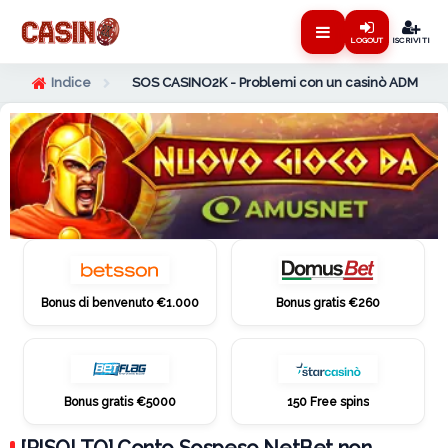
LOGOUT
ISCRIVITI
Indice
SOS CASINO2K - Problemi con un casinò ADM
Bonus di benvenuto €1.000
Bonus gratis €260
Bonus gratis €5000
150 Free spins
[RISOLTO] Conto Sospeso NetBet non