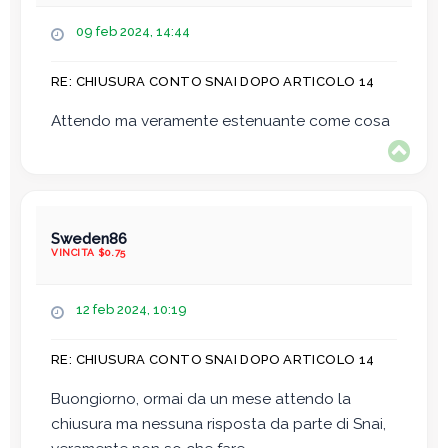
M
09 feb 2024, 14:44
e
s
RE: CHIUSURA CONTO SNAI DOPO ARTICOLO 14
s
a
Attendo ma veramente estenuante come cosa
g
g
T
o
i
p
o
Sweden86
VINCITA $0.75
M
12 feb 2024, 10:19
e
s
RE: CHIUSURA CONTO SNAI DOPO ARTICOLO 14
s
a
Buongiorno, ormai da un mese attendo la
g
chiusura ma nessuna risposta da parte di Snai,
g
i