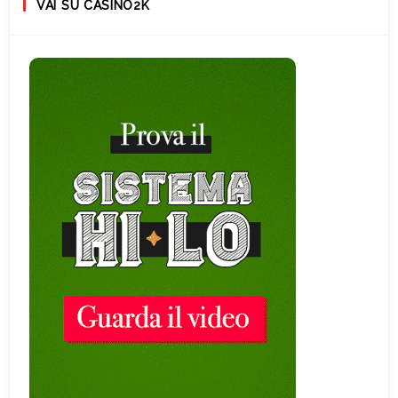
VAI SU CASINO2K