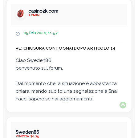
casino2k.com
ADMIN
M
05 feb 2024, 11:57
e
s
RE: CHIUSURA CONTO SNAI DOPO ARTICOLO 14
s
a
Ciao Sweden86,
g
benvenuto sul forum.
g
i
o
Dal momento che la situazione è abbastanza
chiara, mando subito una segnalazione a Snai.
Facci sapere se hai aggiornamenti.
T
o
p
Sweden86
VINCITA $0.75