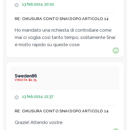
M
13 feb 2024, 20:02
e
s
RE: CHIUSURA CONTO SNAI DOPO ARTICOLO 14
s
a
Ho mandato una richiesta di controllare come
g
mai ci voglia così tanto tempo, solitamente Snai
g
i
è molto rapido su queste cose
o
T
o
p
Sweden86
VINCITA $0.75
M
13 feb 2024, 22:37
e
s
RE: CHIUSURA CONTO SNAI DOPO ARTICOLO 14
s
a
Grazie! Attendo vostre
g
g
T