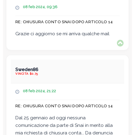
M
08 feb 2024, 09:36
e
s
RE: CHIUSURA CONTO SNAI DOPO ARTICOLO 14
s
a
Grazie ci aggiorno se mi arriva qualche mail
g
g
T
o
i
p
o
Sweden86
VINCITA $0.75
M
08 feb 2024, 21:22
e
s
RE: CHIUSURA CONTO SNAI DOPO ARTICOLO 14
s
a
Dal 25 gennaio ad oggi nessuna
g
comunicazione da parte di Snai in merito alla
g
i
mia richiesta di chiusura conta... Da denuncia