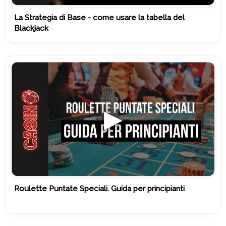
La Strategia di Base - come usare la tabella del
Blackjack
Roulette Puntate Speciali. Guida per principianti