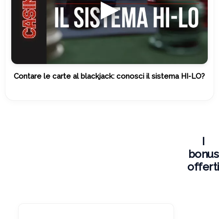
Contare le carte al blackjack: conosci il sistema HI-LO?
I
bonus
offert