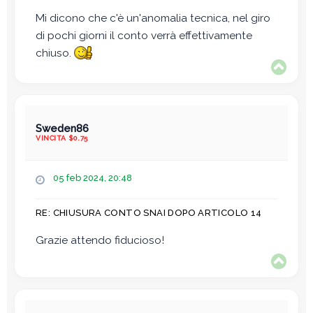
a
Mi dicono che c'è un'anomalia tecnica, nel giro
g
di pochi giorni il conto verrà effettivamente
g
i
chiuso.
o
T
o
p
Sweden86
VINCITA $0.75
M
05 feb 2024, 20:48
e
s
RE: CHIUSURA CONTO SNAI DOPO ARTICOLO 14
s
a
Grazie attendo fiducioso!
g
g
T
o
i
p
o