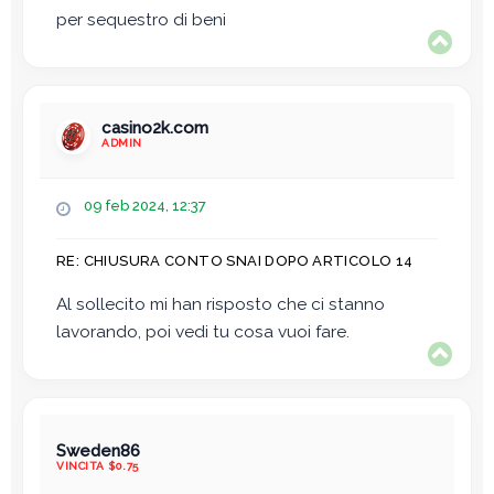
o
per sequestro di beni
T
o
p
casino2k.com
ADMIN
M
09 feb 2024, 12:37
e
s
RE: CHIUSURA CONTO SNAI DOPO ARTICOLO 14
s
a
Al sollecito mi han risposto che ci stanno
g
lavorando, poi vedi tu cosa vuoi fare.
g
T
i
o
o
p
Sweden86
VINCITA $0.75