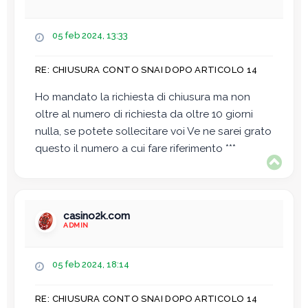
M
05 feb 2024, 13:33
e
s
RE: CHIUSURA CONTO SNAI DOPO ARTICOLO 14
s
a
Ho mandato la richiesta di chiusura ma non
g
oltre al numero di richiesta da oltre 10 giorni
g
i
nulla, se potete sollecitare voi Ve ne sarei grato
o
questo il numero a cui fare riferimento ***
T
o
p
casino2k.com
ADMIN
M
05 feb 2024, 18:14
e
s
RE: CHIUSURA CONTO SNAI DOPO ARTICOLO 14
s