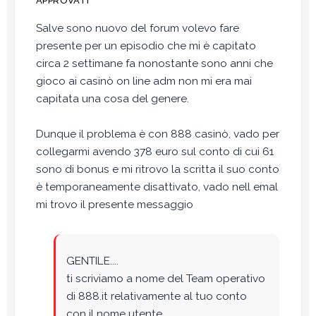
APPROVATI
a
g
Salve sono nuovo del forum volevo fare
g
presente per un episodio che mi è capitato
i
o
circa 2 settimane fa nonostante sono anni che
gioco ai casinò on line adm non mi era mai
capitata una cosa del genere.
Dunque il problema è con 888 casinò, vado per
collegarmi avendo 378 euro sul conto di cui 61
sono di bonus e mi ritrovo la scritta il suo conto
è temporaneamente disattivato, vado nell emal
mi trovo il presente messaggio
GENTILE....
ti scriviamo a nome del Team operativo
di 888.it relativamente al tuo conto
con il nome utente ........