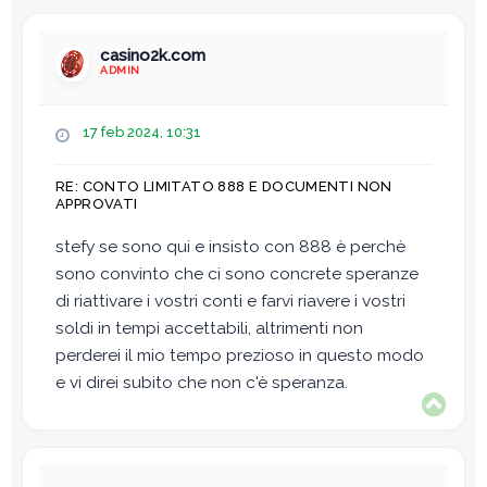
casino2k.com
ADMIN
M
17 feb 2024, 10:31
e
s
RE: CONTO LIMITATO 888 E DOCUMENTI NON
s
APPROVATI
a
g
stefy se sono qui e insisto con 888 è perchè
g
sono convinto che ci sono concrete speranze
i
o
di riattivare i vostri conti e farvi riavere i vostri
soldi in tempi accettabili, altrimenti non
perderei il mio tempo prezioso in questo modo
e vi direi subito che non c'è speranza.
T
o
p