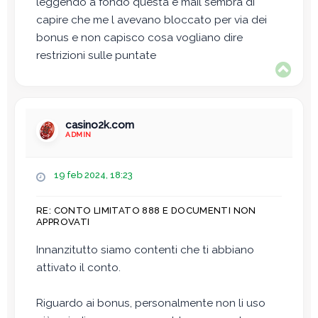
leggendo a fondo questa e mail sembra di
capire che me l avevano bloccato per via dei
bonus e non capisco cosa vogliano dire
restrizioni sulle puntate
T
o
p
casino2k.com
ADMIN
M
19 feb 2024, 18:23
e
s
RE: CONTO LIMITATO 888 E DOCUMENTI NON
s
APPROVATI
a
g
Innanzitutto siamo contenti che ti abbiano
g
attivato il conto.
i
o
Riguardo ai bonus, personalmente non li uso