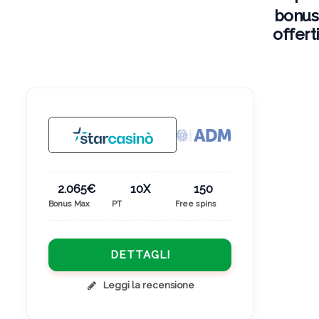
bonus
offert
2.065€
10X
150
Bonus Max
PT
Free spins
DETTAGLI
Leggi la recensione