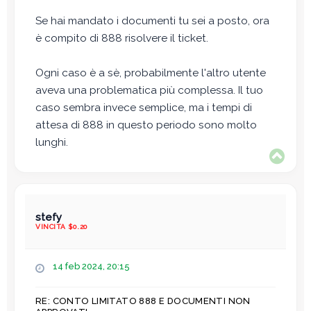
Se hai mandato i documenti tu sei a posto, ora
è compito di 888 risolvere il ticket.
Ogni caso è a sè, probabilmente l'altro utente
aveva una problematica più complessa. Il tuo
caso sembra invece semplice, ma i tempi di
attesa di 888 in questo periodo sono molto
lunghi.
T
o
p
stefy
VINCITA $0.20
M
14 feb 2024, 20:15
e
s
RE: CONTO LIMITATO 888 E DOCUMENTI NON
s