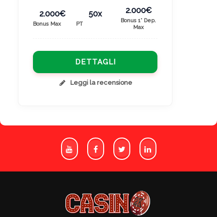
2.000€
2.000€
50x
Bonus 1° Dep.
Bonus Max
PT
Max
DETTAGLI
Leggi la recensione