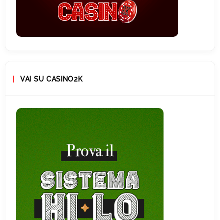
VAI SU CASINO2K