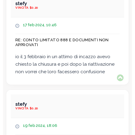
stefy
VINCITA $0.20
M
17 feb 2024, 10:46
e
s
RE: CONTO LIMITATO 888 E DOCUMENTI NON
s
APPROVATI
a
g
io il 3 febbraio in un attimo di incazzo avevo
g
chiesto la chiusura e poi dopo la riattivazione
i
o
non vorrei che loro facessero confusione
T
o
p
stefy
VINCITA $0.20
M
19 feb 2024, 18:06
e