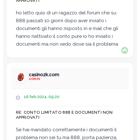
APPROVATI
a
g
ho letto quio di un ragazzo del forum che su
g
888 passati 10 giorni dopo aver inviato i
i
o
documenti gli hanno risposto in e mail che gli
hanno riattivato il conto pure io ho inviato i
documenti ma non vedo dove sia il problema
T
o
p
casino2k.com
ADMIN
M
16 feb 2024, 09:20
e
s
RE: CONTO LIMITATO 888 E DOCUMENTI NON
s
APPROVATI
a
g
Se hai mandato correttamente i documenti il
g
problema non sei tu ma 888, porta pazienza,
i