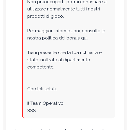
Non preoccuparti, potrai continuare a
utilizzare normalmente tutti i nostri
prodotti di gioco.
Per maggiori informazioni, consulta la
nostra politica dei bonus qui.
Tieni presente che la tua richiesta è
stata inoltrata al dipartimento
competente.
Cordiali saluti,
Il Team Operativo
888