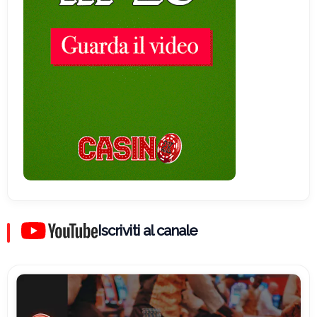
Iscriviti al canale