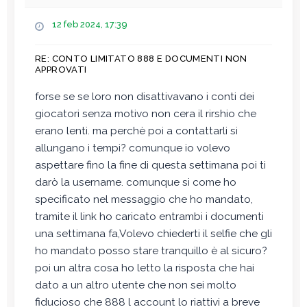
M
12 feb 2024, 17:39
e
s
RE: CONTO LIMITATO 888 E DOCUMENTI NON
s
APPROVATI
a
g
forse se se loro non disattivavano i conti dei
g
giocatori senza motivo non cera il rirshio che
i
o
erano lenti. ma perchè poi a contattarli si
allungano i tempi? comunque io volevo
aspettare fino la fine di questa settimana poi ti
darò la username. comunque si come ho
specificato nel messaggio che ho mandato,
tramite il link ho caricato entrambi i documenti
una settimana fa,Volevo chiederti il selfie che gli
ho mandato posso stare tranquillo è al sicuro?
poi un altra cosa ho letto la risposta che hai
dato a un altro utente che non sei molto
fiducioso che 888 l account lo riattivi a breve