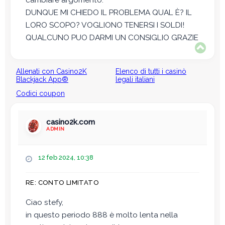
DUNQUE MI CHIEDO IL PROBLEMA QUAL È? IL
LORO SCOPO? VOGLIONO TENERSI I SOLDI!
QUALCUNO PUO DARMI UN CONSIGLIO GRAZIE
T
o
p
Allenati con Casino2K
Elenco di tutti i casinò
Blackjack App®
legali italiani
Codici coupon
casino2k.com
ADMIN
M
12 feb 2024, 10:38
e
s
RE: CONTO LIMITATO
s
a
Ciao stefy,
g
in questo periodo 888 è molto lenta nella
g
i