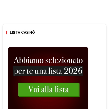
LISTA CASINÒ