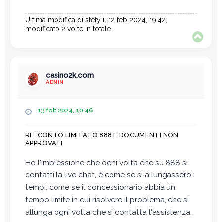
Ultima modifica di
stefy
il 12 feb 2024, 19:42,
modificato 2 volte in totale.
T
o
p
casino2k.com
ADMIN
M
13 feb 2024, 10:46
e
s
RE: CONTO LIMITATO 888 E DOCUMENTI NON
s
APPROVATI
a
g
Ho l'impressione che ogni volta che su 888 si
g
contatti la live chat, è come se si allungassero i
i
o
tempi, come se il concessionario abbia un
tempo limite in cui risolvere il problema, che si
allunga ogni volta che si contatta l'assistenza.