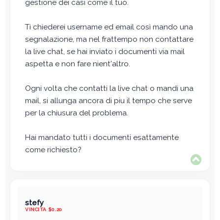
gestione dei casi come il tuo.
o
Ti chiederei username ed email così mando una
segnalazione, ma nel frattempo non contattare
la live chat, se hai inviato i documenti via mail
aspetta e non fare nient'altro.
Ogni volta che contatti la live chat o mandi una
mail, si allunga ancora di piu il tempo che serve
per la chiusura del problema.
Hai mandato tutti i documenti esattamente
come richiesto?
T
o
p
stefy
VINCITA $0.20