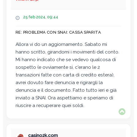
M
25 feb 2024, 09:44
e
s
RE: PROBLEMA CON SNAI: CASSA SPARITA
s
a
Allora vi do un aggiornamento. Sabato mi
g
hanno scritto, girandomi i movimenti del conto.
g
i
Mi hanno indicato che se vedevo qualcosa di
o
sospetto (e ovviamente si, c'erano le 2
transazioni fatte con carta di credito estera),
avrei dovuto fare denuncia e rigirargli la
denuncia e il documento. Fatto tutto ieri e già
inviato a SNAI. Ora aspettiamo e speriamo di
riuscire a recuperare quei soldi.
T
o
p
casino2k.com