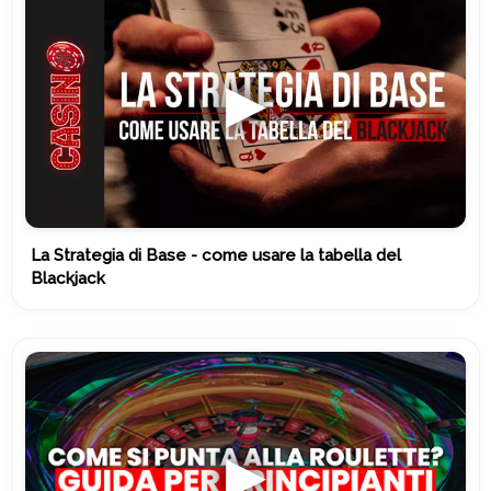
La Strategia di Base - come usare la tabella del
Blackjack