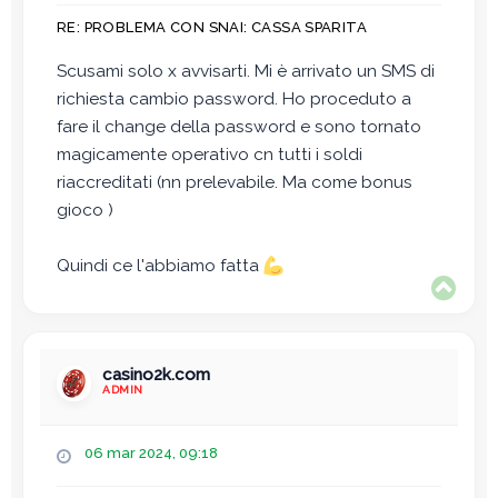
s
RE: PROBLEMA CON SNAI: CASSA SPARITA
s
a
Scusami solo x avvisarti. Mi è arrivato un SMS di
g
richiesta cambio password. Ho proceduto a
g
i
fare il change della password e sono tornato
o
magicamente operativo cn tutti i soldi
riaccreditati (nn prelevabile. Ma come bonus
gioco )
Quindi ce l'abbiamo fatta
T
o
p
casino2k.com
ADMIN
M
06 mar 2024, 09:18
e
s