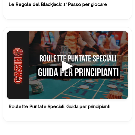
Le Regole del Blackjack: 1° Passo per giocare
Roulette Puntate Speciali. Guida per principianti