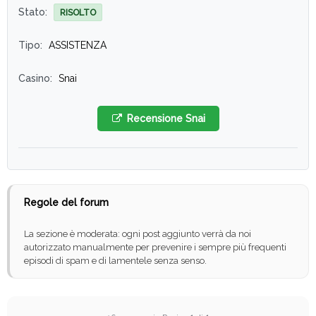
Stato:
RISOLTO
Tipo:
ASSISTENZA
Casino:
Snai
Recensione Snai
Regole del forum
La sezione è moderata: ogni post aggiunto verrà da noi
autorizzato manualmente per prevenire i sempre più frequenti
episodi di spam e di lamentele senza senso.