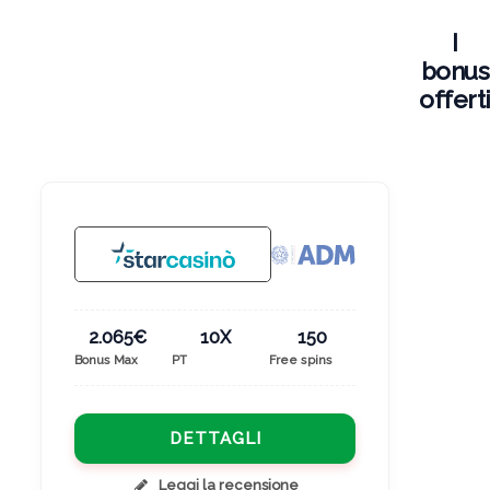
I
bonus
offert
2.065€
10X
150
Bonus Max
PT
Free spins
DETTAGLI
Leggi la recensione