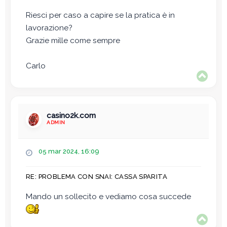
o
Riesci per caso a capire se la pratica è in
lavorazione?
Grazie mille come sempre
Carlo
T
o
p
casino2k.com
ADMIN
M
05 mar 2024, 16:09
e
s
RE: PROBLEMA CON SNAI: CASSA SPARITA
s
a
Mando un sollecito e vediamo cosa succede
g
g
T
i
o