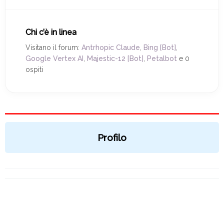
Chi c’è in linea
Visitano il forum:
Antrhopic Claude
,
Bing [Bot]
,
Google Vertex AI
,
Majestic-12 [Bot]
,
Petalbot
e 0
ospiti
Profilo