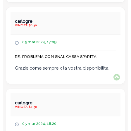
o
p
carlogre
VINCITA $0.50
M
05 mar 2024, 17:09
e
s
RE: PROBLEMA CON SNAI: CASSA SPARITA
s
a
Grazie come sempre x la vostra disponibilità
g
g
T
o
i
p
o
carlogre
VINCITA $0.50
M
05 mar 2024, 18:20
e