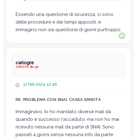
Essendo una questione di sicurezza, ci sono
delle procedure e dei tempi appositi, e
immagino non sia questione di giorni purtroppo.
T
o
p
carlogre
VINCITA $0.50
M
17 feb 2024, 12:46
e
s
RE: PROBLEMA CON SNAI: CASSA SPARITA
s
a
Immaginavo. Io ho mandato diverse mail da
g
quando è successo l'accaduto, ma non ho mai
g
i
ricevuto nessuna mail da parte di SNAI. Sono
o
passati 4 giorni senza nessuna info da parte