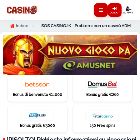
LOGOUT
ISCRIVITI
Indice
SOS CASINO2K - Problemi con un casinò ADM
Bonus di benvenuto €1.000
Bonus gratis €260
Bonus gratis €5000
150 Free spins
[RISOLTO] Richiesta informazioni su riscossioni