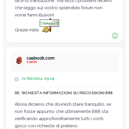
dice id transazione.. ma visto i problemi recenti
o
che leggo sul vostro splendido forum non
vorrei farmi illusioni
Grazie mille
T
o
p
casino2k.com
ADMIN
M
21 feb 2024, 09:19
e
s
RE: RICHIESTA INFORMAZIONI SU RISCOSSIONI 888
s
a
Allora diciamo che dovresti stare tranquillo, se
g
non fosse appunto che ultimamente 888 sta
g
i
verificando approfonditamente tutti i conti
o
gioco con richieste di prelievo.