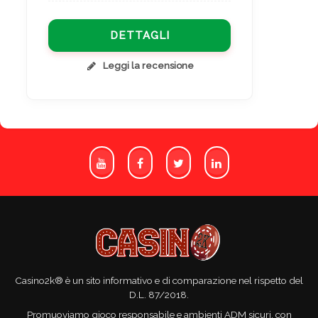
DETTAGLI
Leggi la recensione
Casino2k® è un sito informativo e di comparazione nel rispetto del
D.L. 87/2018.
Promuoviamo gioco responsabile e ambienti ADM sicuri, con