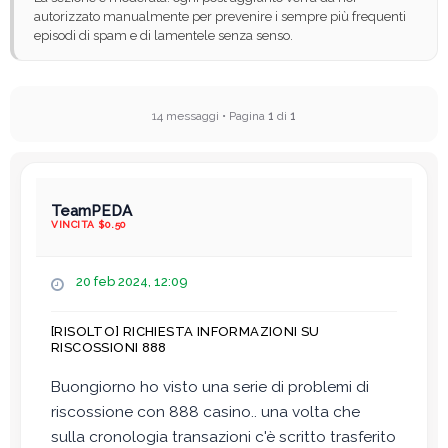
autorizzato manualmente per prevenire i sempre più frequenti
episodi di spam e di lamentele senza senso.
14 messaggi • Pagina
1
di
1
TeamPEDA
VINCITA $0.50
M
20 feb 2024, 12:09
e
s
[RISOLTO] RICHIESTA INFORMAZIONI SU
s
RISCOSSIONI 888
a
g
Buongiorno ho visto una serie di problemi di
g
riscossione con 888 casino.. una volta che
i
o
sulla cronologia transazioni c'è scritto trasferito