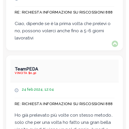
e
s
RE: RICHIESTA INFORMAZIONI SU RISCOSSIONI 888
s
a
Ciao, dipende se è la prima volta che prelevi o
g
no, possono volerci anche fino a 5-6 giorni
g
i
lavorativi
o
T
o
p
TeamPEDA
VINCITA $0.50
M
24 feb 2024, 12:04
e
s
RE: RICHIESTA INFORMAZIONI SU RISCOSSIONI 888
s
a
Ho già prelevato più volte con stesso metodo..
g
solo che per una volta ho fatto una gran bella
g
i