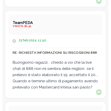
o
p
TeamPEDA
VINCITA $0.50
M
23 feb 2024, 11:50
e
s
RE: RICHIESTA INFORMAZIONI SU RISCOSSIONI 888
s
a
Buongiorno ragazzi .. chiedo a voi che la live
g
chat di 888 non mi sembra delle migliori.. se il
g
i
prelievo è stato elaborato il 19, accettato il 20...
o
Quando e termine ultimo di pagamento avendo
prelevato con Mastercard intesa san paolo?
T
o
p