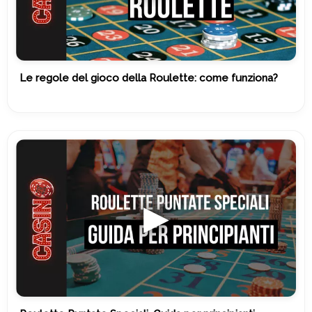
Le regole del gioco della Roulette: come funziona?