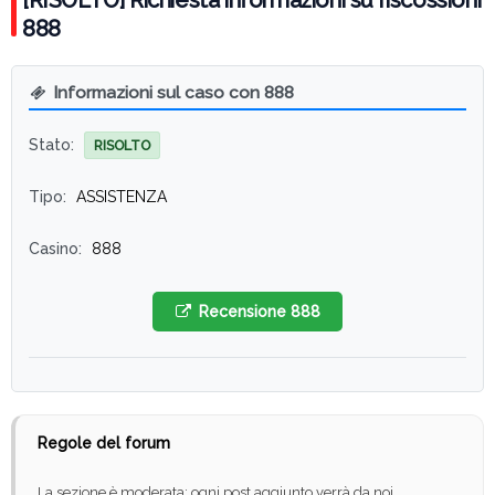
888
Informazioni sul caso con 888
Stato:
RISOLTO
Tipo:
ASSISTENZA
Casino:
888
Recensione 888
Regole del forum
La sezione è moderata: ogni post aggiunto verrà da noi