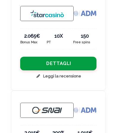
2.065€
10X
150
Bonus Max
PT
Free spins
DETTAGLI
Leggi la recensione
3.015€
200%
1.015€