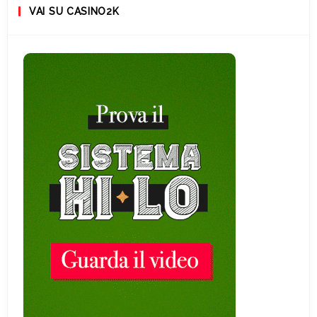
VAI SU CASINO2K