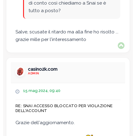
di conto così chiediamo a Snai se è
tutto a posto?
Salve, scusate il ritardo ma alla fine ho risolto ...
grazie mille per l'interessamento
T
o
p
casino2k.com
ADMIN
M
15 mag 2024, 09:40
e
s
RE: SNAI ACCESSO BLOCCATO PER VIOLAZIONE
s
DELL'ACCOUNT
a
g
Grazie dell'aggiornamento.
g
i