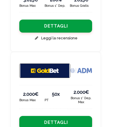
Bonus Max
Bonus 1° Dep.
Bonus Gratis
DETTAGLI
Leggi la recensione
2.000€
2.000€
50x
Bonus 1° Dep.
Bonus Max
PT
Max
DETTAGLI