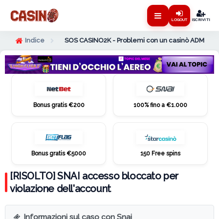
LOGOUT
ISCRIVITI
Indice
SOS CASINO2K - Problemi con un casinò ADM
Bonus gratis €200
100% fino a €1.000
Bonus gratis €5000
150 Free spins
[RISOLTO] SNAI accesso bloccato per
violazione dell'account
Informazioni sul caso con Snai