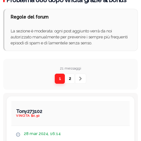
Regole del forum
La sezione è moderata: ogni post aggiunto verrà da noi
autorizzato manualmente per prevenire i sempre più frequenti
episodi di spam e di lamentele senza senso.
21 messaggi
Prossimo
1
2
Tony273102
VINCITA $0.50
M
28 mar 2024, 16:14
e