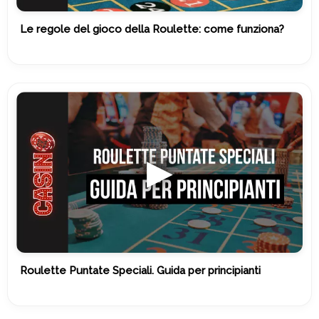
Le regole del gioco della Roulette: come funziona?
Roulette Puntate Speciali. Guida per principianti