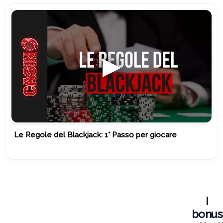
Le Regole del Blackjack: 1° Passo per giocare
I
bonus