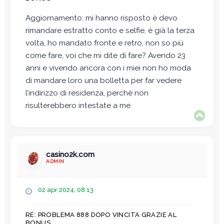
a
g
Aggiornamento: mi hanno risposto è devo
g
rimandare estratto conto e selfie, è già la terza
i
o
volta, ho mandato fronte e retro, non so più
come fare, voi che mi dite di fare? Avendo 23
anni e vivendo ancora con i miei non ho moda
di mandare loro una bolletta per far vedere
l’indirizzo di residenza, perché non
risulterebbero intestate a me
T
o
p
casino2k.com
ADMIN
M
02 apr 2024, 08:13
e
s
RE: PROBLEMA 888 DOPO VINCITA GRAZIE AL
s
BONUS