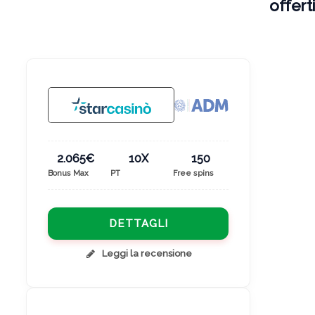
offert
2.065€
10X
150
Bonus Max
PT
Free spins
DETTAGLI
Leggi la recensione