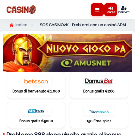
LOGOUT
ISCRIVITI
Indice
SOS CASINO2K - Problemi con un casinò ADM
Bonus di benvenuto €1.000
Bonus gratis €260
Bonus gratis €5000
150 Free spins
Problema 888 dopo vincita grazie al bonus