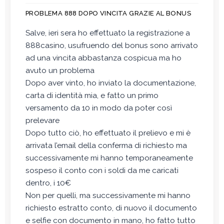
s
PROBLEMA 888 DOPO VINCITA GRAZIE AL BONUS
s
a
Salve, ieri sera ho effettuato la registrazione a
g
888casino, usufruendo del bonus sono arrivato
g
i
ad una vincita abbastanza cospicua ma ho
o
avuto un problema
Dopo aver vinto, ho inviato la documentazione,
carta di identità mia, e fatto un primo
versamento da 10 in modo da poter così
prelevare
Dopo tutto ciò, ho effettuato il prelievo e mi è
arrivata l’email della conferma di richiesto ma
successivamente mi hanno temporaneamente
sospeso il conto con i soldi da me caricati
dentro, i 10€
Non per quelli, ma successivamente mi hanno
richiesto estratto conto, di nuovo il documento
e selfie con documento in mano, ho fatto tutto