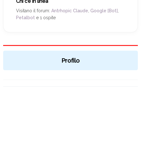
Chi c’è in linea
Visitano il forum:
Antrhopic Claude
,
Google [Bot]
,
Petalbot
e 1 ospite
Profilo