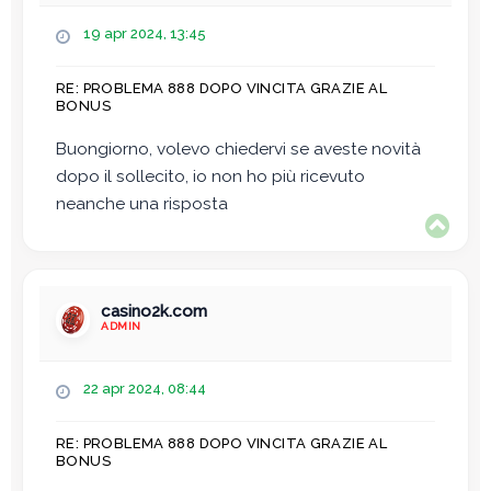
M
19 apr 2024, 13:45
e
s
RE: PROBLEMA 888 DOPO VINCITA GRAZIE AL
s
BONUS
a
g
Buongiorno, volevo chiedervi se aveste novità
g
dopo il sollecito, io non ho più ricevuto
i
o
neanche una risposta
T
o
p
casino2k.com
ADMIN
M
22 apr 2024, 08:44
e
s
RE: PROBLEMA 888 DOPO VINCITA GRAZIE AL
s
BONUS
a