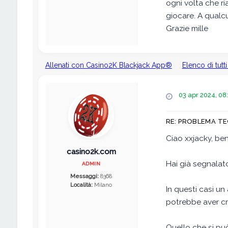
ogni volta che r
giocare. A qualc
Grazie mille
Allenati con Casino2K Blackjack App®
Elenco di tutti 
M
03 apr 2024, 08
e
s
RE: PROBLEMA TE
s
a
Ciao xxjacky, be
g
casino2k.com
g
i
Hai già segnalato
ADMIN
o
Messaggi:
8368
Località:
Milano
In questi casi u
potrebbe aver cr
Quello che si può