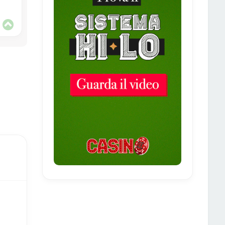
T
o
p