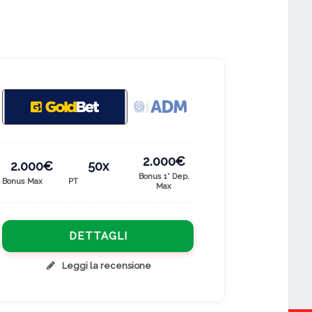
2.000€
2.000€
50x
Bonus 1° Dep.
Bonus Max
PT
Max
DETTAGLI
Leggi la recensione