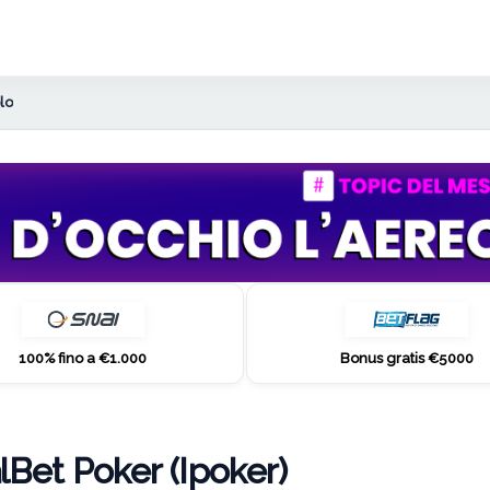
lo
100% fino a €1.000
Bonus gratis €5000
Bet Poker (Ipoker)