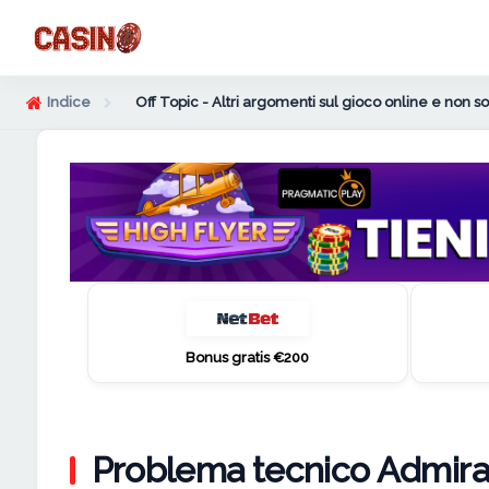
Indice
Off Topic - Altri argomenti sul gioco online e non so
Bonus gratis €200
Problema tecnico Admiral