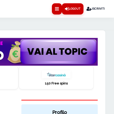
LOGOUT
ISCRIVITI
150 Free spins
Profilo