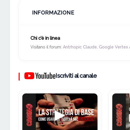
INFORMAZIONE
Chi c’è in linea
Visitano il forum:
Antrhopic Claude
,
Google Vertex 
Iscriviti al canale