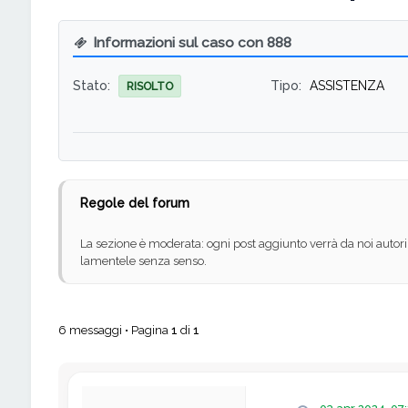
Informazioni sul caso con 888
Stato:
Tipo:
ASSISTENZA
RISOLTO
Regole del forum
La sezione è moderata: ogni post aggiunto verrà da noi auto
lamentele senza senso.
6 messaggi • Pagina
1
di
1
M