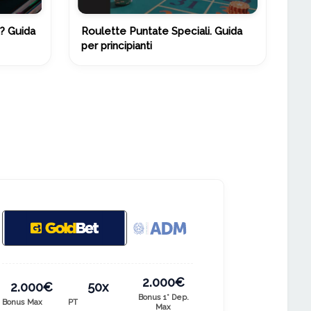
e? Guida
Roulette Puntate Speciali. Guida
per principianti
2.000€
2.000€
50x
Bonus 1° Dep.
Bonus Max
PT
Max