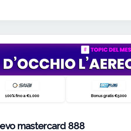
100% fino a €1.000
Bonus gratis €5000
ievo mastercard 888