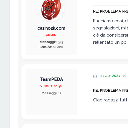
e
s
RE: PROBLEMA P
s
a
Facciamo così, d
g
segnalazioni, mi 
casino2k.com
g
i
c'è da considera
ADMIN
o
rallentato un po'
Messaggi:
8373
Località:
Milano
M
11 apr 2024, 10
TeamPEDA
e
s
VINCITA $0.50
RE: PROBLEMA P
s
Messaggi:
11
a
Ciao ragazzi tut
g
g
i
o