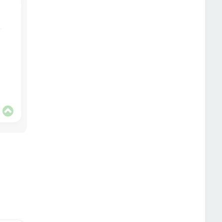
T
o
p