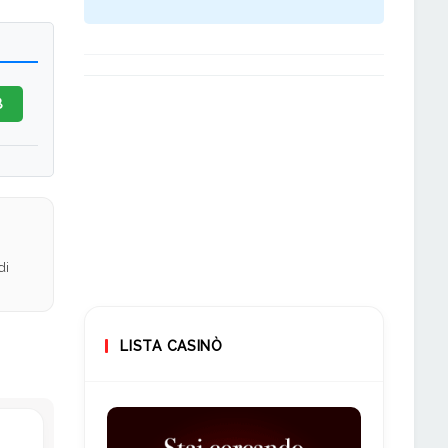
8
di
LISTA CASINÒ