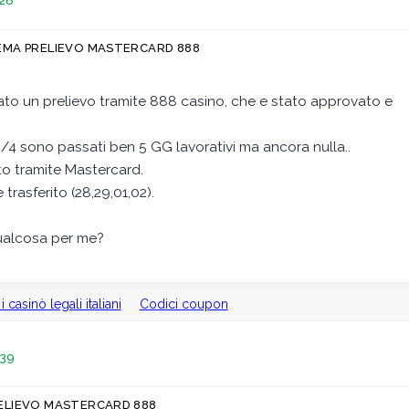
:26
EMA PRELIEVO MASTERCARD 888
uato un prelievo tramite 888 casino, che e stato approvato e
3/4 sono passati ben 5 GG lavorativi ma ancora nulla..
to tramite Mastercard.
trasferito (28,29,01,02).
qualcosa per me?
i casinò legali italiani
Codici coupon
:39
RELIEVO MASTERCARD 888