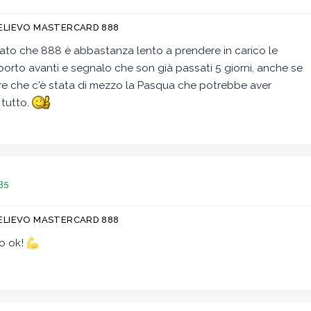
RELIEVO MASTERCARD 888
ato che 888 è abbastanza lento a prendere in carico le
porto avanti e segnalo che son già passati 5 giorni, anche se
re che c'è stata di mezzo la Pasqua che potrebbe aver
 tutto.
:35
RELIEVO MASTERCARD 888
to ok!