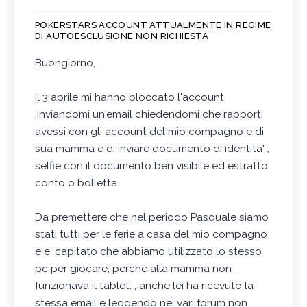
e
s
POKERSTARS ACCOUNT ATTUALMENTE IN REGIME
s
DI AUTOESCLUSIONE NON RICHIESTA
a
g
Buongiorno,
g
i
o
Il 3 aprile mi hanno bloccato l'account
,inviandomi un'email chiedendomi che rapporti
avessi con gli account del mio compagno e di
sua mamma e di inviare documento di identita' ,
selfie con il documento ben visibile ed estratto
conto o bolletta.
Da premettere che nel periodo Pasquale siamo
stati tutti per le ferie a casa del mio compagno
e e' capitato che abbiamo utilizzato lo stesso
pc per giocare, perchè alla mamma non
funzionava il tablet. , anche lei ha ricevuto la
stessa email e leggendo nei vari forum non