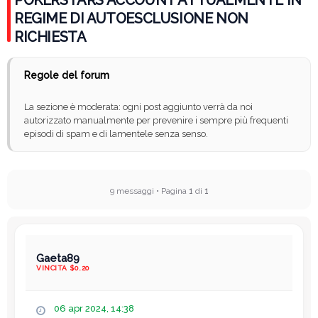
REGIME DI AUTOESCLUSIONE NON
RICHIESTA
Regole del forum
La sezione è moderata: ogni post aggiunto verrà da noi
autorizzato manualmente per prevenire i sempre più frequenti
episodi di spam e di lamentele senza senso.
9 messaggi • Pagina
1
di
1
Gaeta89
VINCITA $0.20
M
06 apr 2024, 14:38