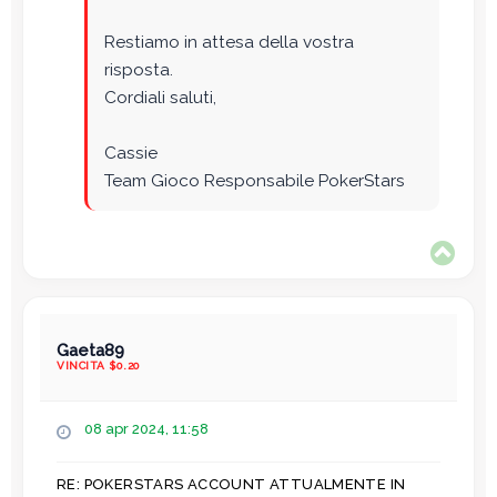
Restiamo in attesa della vostra
risposta.
Cordiali saluti,
Cassie
Team Gioco Responsabile PokerStars
T
o
p
Gaeta89
VINCITA $0.20
M
08 apr 2024, 11:58
e
s
RE: POKERSTARS ACCOUNT ATTUALMENTE IN
s