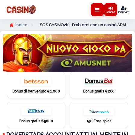
LOGOUT
ISCRIVITI
Indice
SOS CASINO2K - Problemi con un casinò ADM
Bonus di benvenuto €1.000
Bonus gratis €260
Bonus gratis €5000
150 Free spins
POKERSTARS ACCOUNT ATTUALMENTE IN