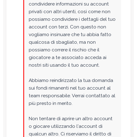
condividere informazioni su account
privati con altri utenti, così come non
possiamo condividere i dettagli del tuo
account con terzi. Con questo non
vogliamo insinuare che tu abbia fatto
qualcosa di sbagliato, ma non
possiamo correre il rischio che il
giocatore a te associato acceda ai
nostri siti usando il tuo account.
Abbiamo reindirizzato la tua domanda
sui fondi rimanenti nel tuo account al
team responsabile. Verrai contattato al
più presto in merito.
Non tentare di aprire un altro account
o giocare utilizzando l'account di
qualcun altro. Ci riserviamo il diritto di