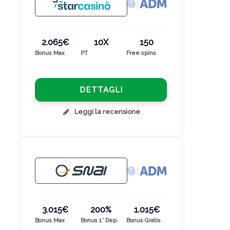
2.065€
10X
150
Bonus Max
PT
Free spins
DETTAGLI
Leggi la recensione
3.015€
200%
1.015€
Bonus Max
Bonus 1° Dep.
Bonus Gratis