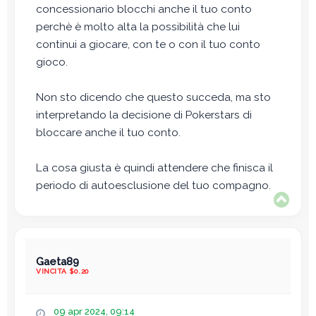
concessionario blocchi anche il tuo conto
perchè è molto alta la possibilità che lui
continui a giocare, con te o con il tuo conto
gioco.
Non sto dicendo che questo succeda, ma sto
interpretando la decisione di Pokerstars di
bloccare anche il tuo conto.
La cosa giusta è quindi attendere che finisca il
periodo di autoesclusione del tuo compagno.
T
o
p
Gaeta89
VINCITA $0.20
M
09 apr 2024, 09:14