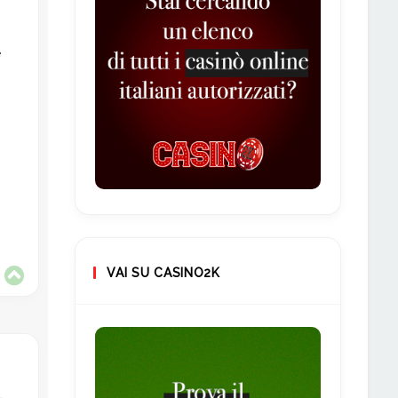
è
T
VAI SU CASINO2K
o
p