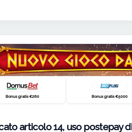
Bonus gratis €260
Bonus gratis €5000
ato articolo 14, uso postepay d