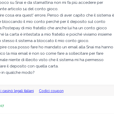
 poco su Snai e da stamattina non mi fa più accedere per
ante articolo 14 del conto gioco.
e cosa era quest' errore, Penso di aver capito che il sistema 
e bloccando il mio conto perché per il deposito sul conto
a Postepay di mio fratello che anche lui ha un conto gioco
ché la carta è intestata a mio fratello e poiché viviamo insieme
o stesso il sistema a bloccato il mio conto gioco.
pire cosa posso fare ho mandato un email alla Snai ma hanno
ico la mia email è non so come fare a sollecitare per fare
ale niente di illecito visto che il sistema mi ha permesso
re il deposito con quella carta.
e in qualche modo?
i casinò legali italiani
Codici coupon
:07