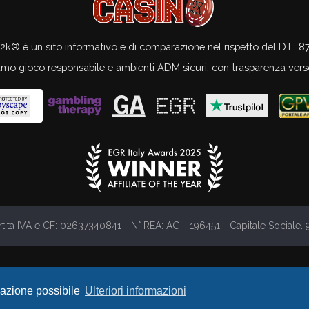
2k® è un sito informativo e di comparazione nel rispetto del D.L. 8
o gioco responsabile e ambienti ADM sicuri, con trasparenza verso 
rtita IVA e CF: 02637340841 - N° REA: AG - 196451 - Capitale Sociale.
igazione possibile
Ulteriori informazioni