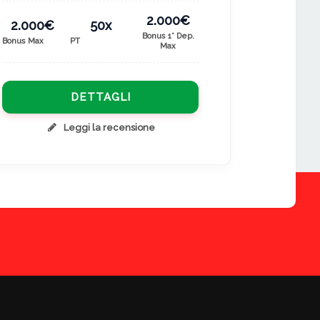
2.000€
2.000€
50x
Bonus 1° Dep.
Bonus Max
PT
Max
DETTAGLI
Leggi la recensione