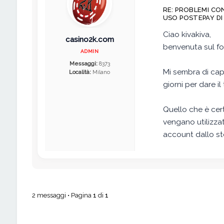
s
RE: PROBLEMI CO
s
USO POSTEPAY DI
a
g
Ciao kivakiva,
casino2k.com
g
benvenuta sul fo
i
ADMIN
o
Messaggi:
8373
Mi sembra di cap
Località:
Milano
giorni per dare il
Quello che è cert
vengano utilizzat
account dallo st
2 messaggi • Pagina
1
di
1