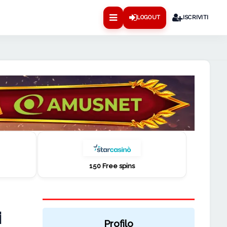
LOGOUT
ISCRIVITI
150 Free spins
i
Profilo