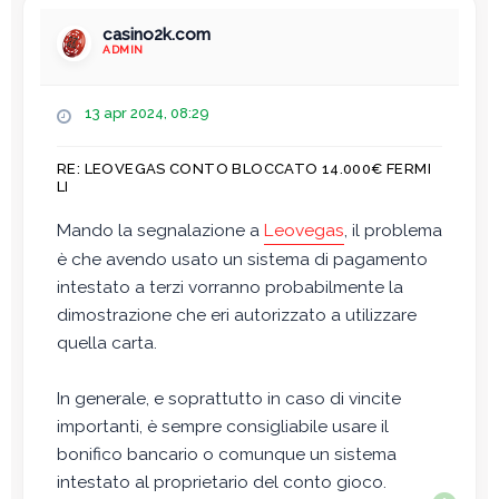
casino2k.com
ADMIN
M
13 apr 2024, 08:29
e
s
RE: LEOVEGAS CONTO BLOCCATO 14.000€ FERMI
s
LI
a
g
Mando la segnalazione a
Leovegas
, il problema
g
è che avendo usato un sistema di pagamento
i
o
intestato a terzi vorranno probabilmente la
dimostrazione che eri autorizzato a utilizzare
quella carta.
In generale, e soprattutto in caso di vincite
importanti, è sempre consigliabile usare il
bonifico bancario o comunque un sistema
intestato al proprietario del conto gioco.
T