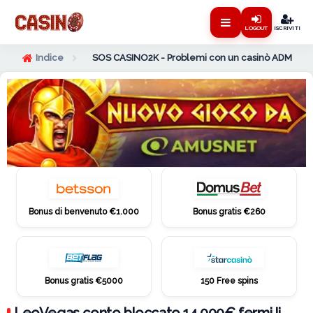
LOGOUT
ISCRIVITI
Indice
SOS CASINO2K - Problemi con un casinò ADM
Bonus di benvenuto €1.000
Bonus gratis €260
Bonus gratis €5000
150 Free spins
LeoVegas conto bloccato 14.000€ fermi li