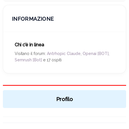
INFORMAZIONE
Chi c’è in linea
Visitano il forum:
Antrhopic Claude
,
Openai [BOT]
,
Semrush [Bot]
e 17 ospiti
Profilo