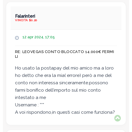
Falarinteri
VINCITA $0.20
M
12 apr 2024, 17:05
e
s
RE: LEOVEGAS CONTO BLOCCATO 14.000€ FERMI
s
LI
a
g
Ho usato la postapay del mio amico ma a loro
g
ho detto che era la mia( errore) però a me del
i
o
conto non interessa sinceramente.possono
farmi bonifico dell’importo sul mio conto
intestato a me
Username : ***
A voi rispondono,in questi casi come funziona?
T
o
p