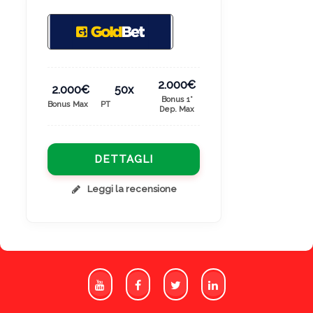
2.000€
2.000€
50x
Bonus 1° Dep.
Bonus Max
PT
Max
DETTAGLI
Leggi la recensione