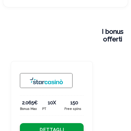
I
bonus
offert
2.065€
10X
150
Bonus Max
PT
Free spins