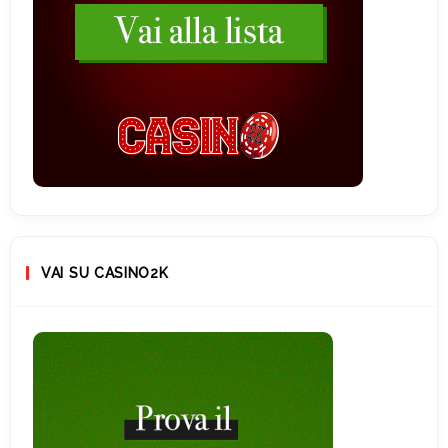
VAI SU CASINO2K