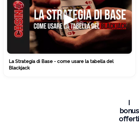
La Strategia di Base - come usare la tabella del
Blackjack
I
bonus
offert