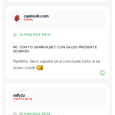
p
casino2k.com
ADMIN
M
15 mag 2024, 09:41
e
s
RE: CONTO ADMIRALBET CON SALDO PRESENTE
s
SOSPESO
a
g
Perfetto, facci sapere se si conclude tutto e se
g
ricevi i soldi!
i
T
o
o
p
raffy22
VINCITA $0.75
M
22 mag 2024, 08:34