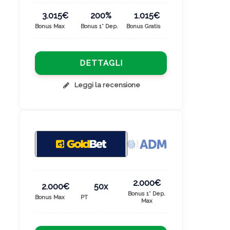
3.015€
200%
1.015€
Bonus Max
Bonus 1° Dep.
Bonus Gratis
DETTAGLI
Leggi la recensione
2.000€
2.000€
50x
Bonus 1° Dep.
Bonus Max
PT
Max