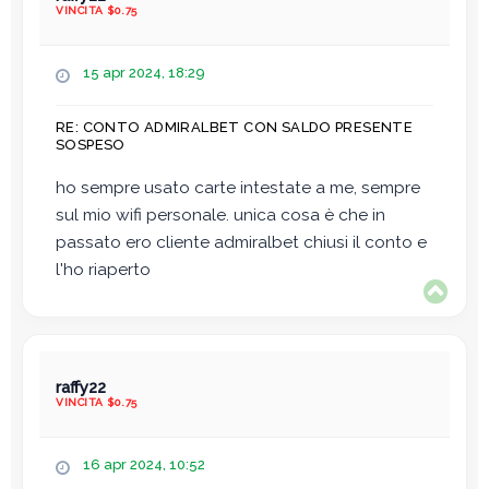
VINCITA $0.75
M
15 apr 2024, 18:29
e
s
RE: CONTO ADMIRALBET CON SALDO PRESENTE
s
SOSPESO
a
g
ho sempre usato carte intestate a me, sempre
g
sul mio wifi personale. unica cosa è che in
i
o
passato ero cliente admiralbet chiusi il conto e
l'ho riaperto
T
o
p
raffy22
VINCITA $0.75
M
16 apr 2024, 10:52
e