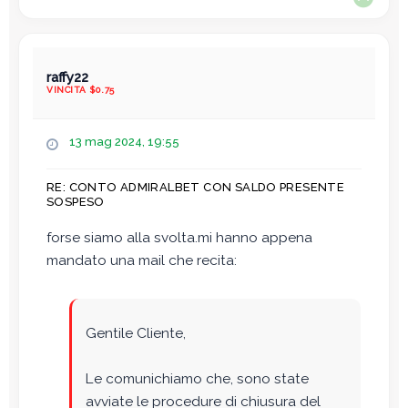
o
o
p
raffy22
VINCITA $0.75
M
13 mag 2024, 19:55
e
s
RE: CONTO ADMIRALBET CON SALDO PRESENTE
s
SOSPESO
a
g
forse siamo alla svolta.mi hanno appena
g
mandato una mail che recita:
i
o
Gentile Cliente,
Le comunichiamo che, sono state
avviate le procedure di chiusura del