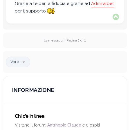
Grazie a te per la fiducia e grazie ad
Admiralbet
per il supporto
T
o
p
14 messaggi • Pagina
1
di
1
Vai a
INFORMAZIONE
Chi c’è in linea
Visitano il forum:
Antrhopic Claude
e 0 ospiti