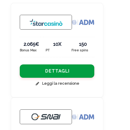
2.065€
10X
150
Bonus Max
PT
Free spins
DETTAGLI
Leggi la recensione