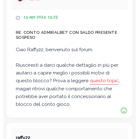
M
15 apr 2024, 15:23
e
s
RE: CONTO ADMIRALBET CON SALDO PRESENTE
s
SOSPESO
a
g
Ciao Raffy22, benvenuto sul forum.
g
i
o
Riusciresti a darci qualche dettaglio in più per
aiutarci a capire meglio i possibili motivi di
questo blocco? Prova a leggere
questo topic
,
magari ritrovi qualche comportamento che
potrebbe aver portato il concessionario al
blocco del conto gioco.
T
o
p
raffy22