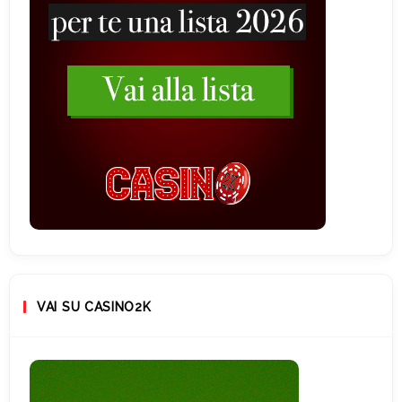
VAI SU CASINO2K