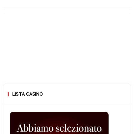
LISTA CASINÒ