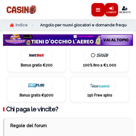
LOGOUT
ISCRIVITI
Indice
Angolo per nuovi giocatori e domande frequenti
Bonus gratis €200
100% fino a €1.000
Bonus gratis €5000
150 Free spins
Chi paga le vincite?
Regole del forum