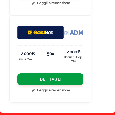
Leggi la recensione
2.000€
2.000€
50x
Bonus 1° Dep.
Bonus Max
PT
Max
DETTAGLI
Leggi la recensione