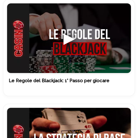
Le Regole del Blackjack: 1° Passo per giocare