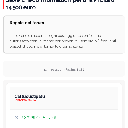
14.500 euro
Regole del forum
La sezione è moderata: ogni post aggiunto verrà da noi
autorizzato manualmente per prevenire i sempre più frequenti
episodi di spam e di lamentele senza senso.
11 messaggi • Pagina
1
di
1
Cattucustipatu
VINCITA $0.20
M
15 mag 2024, 23:09
e
s