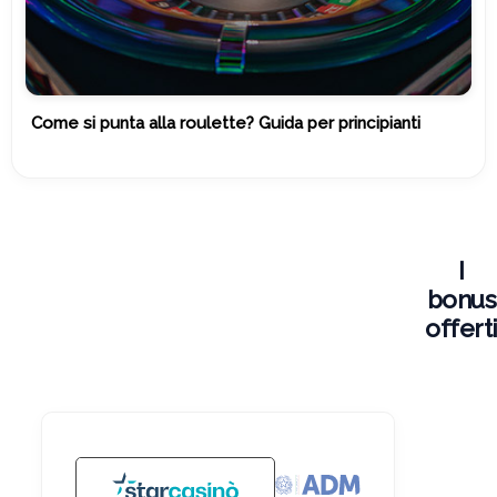
Come si punta alla roulette? Guida per principianti
I
bonus
offert