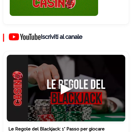
Iscriviti al canale
Le Regole del Blackjack: 1° Passo per giocare