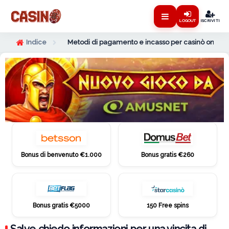
LOGOUT
ISCRIVITI
Indice
Metodi di pagamento e incasso per casinò online
Bonus di benvenuto €1.000
Bonus gratis €260
Bonus gratis €5000
150 Free spins
Salve chiedo informazioni per una vincita di