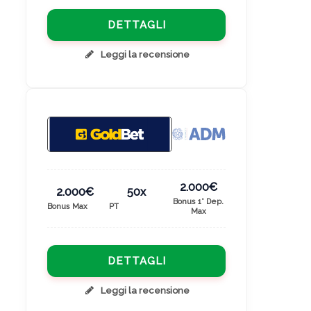
DETTAGLI
Leggi la recensione
2.000€
2.000€
50x
Bonus 1° Dep.
Bonus Max
PT
Max
DETTAGLI
Leggi la recensione