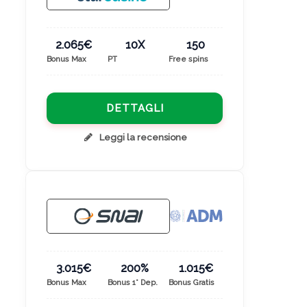
2.065€
10X
150
Bonus Max
PT
Free spins
DETTAGLI
Leggi la recensione
3.015€
200%
1.015€
Bonus Max
Bonus 1° Dep.
Bonus Gratis