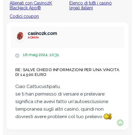
Allenati con Casino2K
Elenco di tutti i casinò
Blackjack App®
legali italiani
Codici coupon
casino2k.com
ADMIN
M
16 mag 2024, 10:31
e
s
RE: SALVE CHIEDO INFORMAZIONI PER UNA VINCITA
s
DI 14.500 EURO
a
g
Ciao Cattucustipatu,
g
se ti han permesso di versare e prelevare
i
o
significa che avevi fatto un'autoesclusione
temporanea sugli altri casinò, quindi non
dovresti avere problemi col tuo prelievo
T
o
p