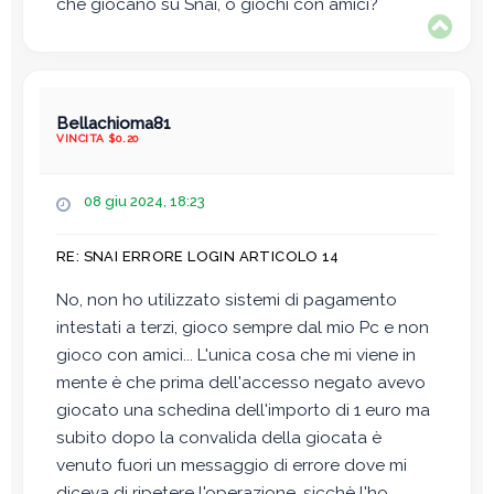
che giocano su Snai, o giochi con amici?
T
o
p
Bellachioma81
VINCITA $0.20
M
08 giu 2024, 18:23
e
s
RE: SNAI ERRORE LOGIN ARTICOLO 14
s
a
No, non ho utilizzato sistemi di pagamento
g
intestati a terzi, gioco sempre dal mio Pc e non
g
i
gioco con amici... L'unica cosa che mi viene in
o
mente è che prima dell'accesso negato avevo
giocato una schedina dell'importo di 1 euro ma
subito dopo la convalida della giocata è
venuto fuori un messaggio di errore dove mi
diceva di ripetere l'operazione, sicchè l'ho