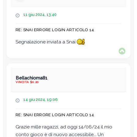
M
11 giu 2024, 13:40
e
s
RE: SNAI ERRORE LOGIN ARTICOLO 14
s
a
Segnalazione inviata a Snai
g
g
T
o
i
p
o
Bellachioma81
VINCITA $0.20
M
14 giu 2024, 19:06
e
s
RE: SNAI ERRORE LOGIN ARTICOLO 14
s
a
Grazie mille ragazzi, ad oggi 14/06/24 il mio
g
conto gioco è di nuovo accessibile... Un
g