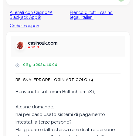
o
p
Allenati con Casino2K
Elenco di tutti i casinò
Blackjack App®
legali italiani
Codici coupon
casino2k.com
ADMIN
M
08 giu 2024, 10:04
e
s
RE: SNAI ERRORE LOGIN ARTICOLO 14
s
a
Benvenuto sul forum Bellachioma81,
g
g
i
Alcune domande:
o
hai per caso usato sistemi di pagamento
intestati a terze persone?
Hai giocato dalla stessa rete di altre persone