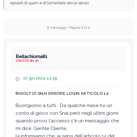
episodi di spam e di lamentele senza senso.
8 messaggi • Pagina
1
di
1
Bellachioma81
VINCITA $0.20
M
07 giu 2024, 14:39
e
s
[RISOLTO] SNAI ERRORE LOGIN ARTICOLO 14
s
a
Buongiorno a tutti... Da qualche mese ho un
g
conto di gioco con Snai però negli ultimi giorni
g
i
quando provo l'accesso c'è un messaggio che
o
mi dice: Gentile Cliente,
la informiamo che, ai sensi dell'articolo 14 del