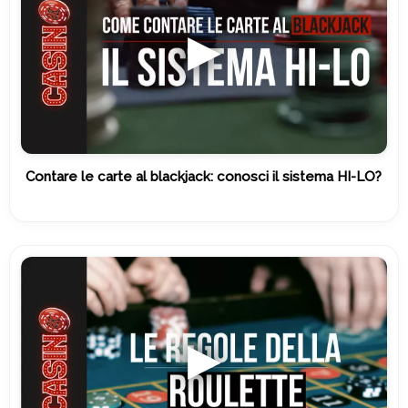
Contare le carte al blackjack: conosci il sistema HI-LO?