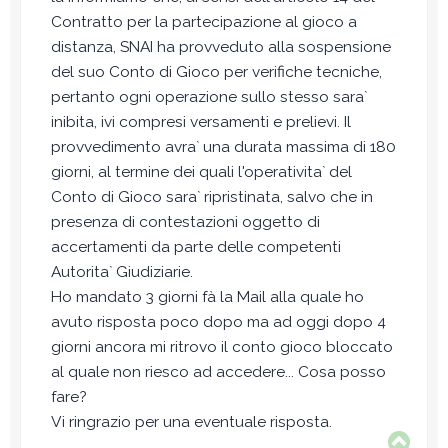
Contratto per la partecipazione al gioco a
distanza, SNAI ha provveduto alla sospensione
del suo Conto di Gioco per verifiche tecniche,
pertanto ogni operazione sullo stesso sara`
inibita, ivi compresi versamenti e prelievi. Il
provvedimento avra` una durata massima di 180
giorni, al termine dei quali l'operativita` del
Conto di Gioco sara` ripristinata, salvo che in
presenza di contestazioni oggetto di
accertamenti da parte delle competenti
Autorita` Giudiziarie.
Ho mandato 3 giorni fà la Mail alla quale ho
avuto risposta poco dopo ma ad oggi dopo 4
giorni ancora mi ritrovo il conto gioco bloccato
al quale non riesco ad accedere... Cosa posso
fare?
Vi ringrazio per una eventuale risposta.
T