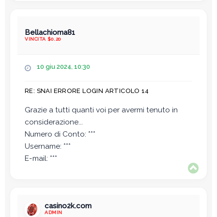
p
Bellachioma81
VINCITA $0.20
M
10 giu 2024, 10:30
e
s
RE: SNAI ERRORE LOGIN ARTICOLO 14
s
a
Grazie a tutti quanti voi per avermi tenuto in
g
considerazione...
g
i
Numero di Conto: ***
o
Username: ***
E-mail: ***
T
o
p
casino2k.com
ADMIN