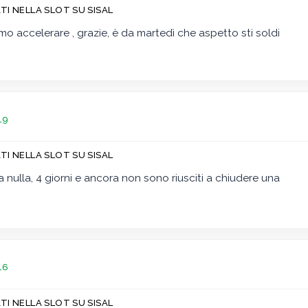
TI NELLA SLOT SU SISAL
mo accelerare , grazie, è da martedì che aspetto sti soldi
19
TI NELLA SLOT SU SISAL
nulla, 4 giorni e ancora non sono riusciti a chiudere una
16
TI NELLA SLOT SU SISAL