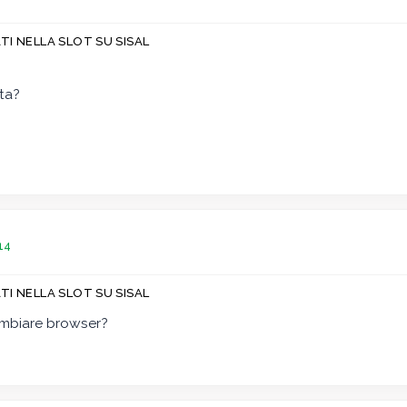
TI NELLA SLOT SU SISAL
tta?
14
TI NELLA SLOT SU SISAL
ambiare browser?