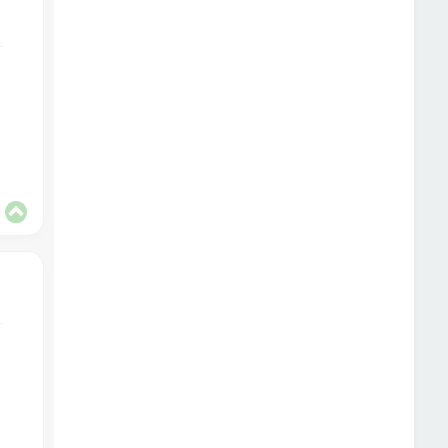
T
o
p