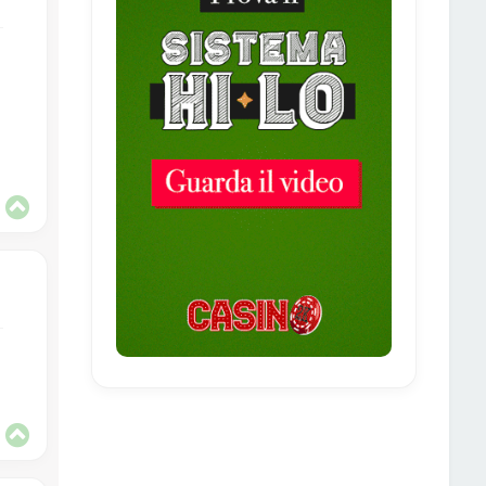
T
o
p
T
o
p