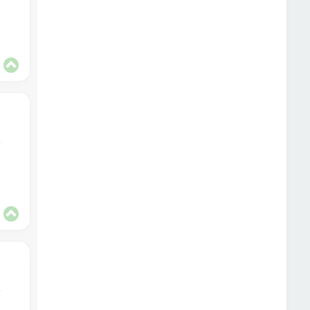
T
o
p
T
o
p