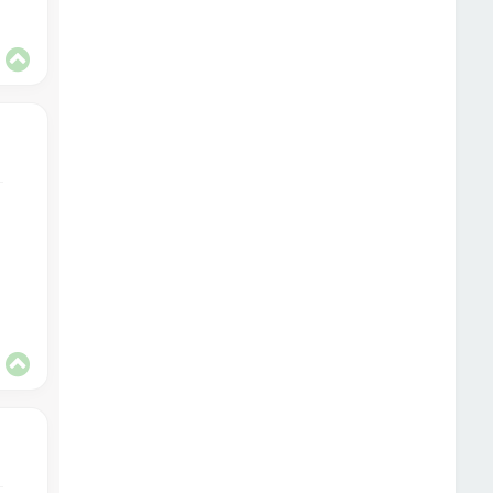
T
o
p
T
o
p