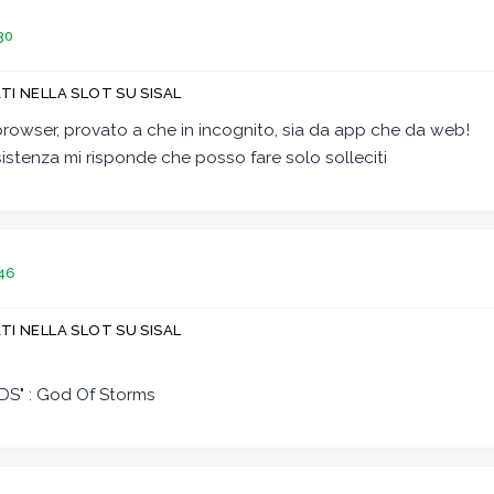
30
TI NELLA SLOT SU SISAL
browser, provato a che in incognito, sia da app che da web!
sistenza mi risponde che posso fare solo solleciti
:46
TI NELLA SLOT SU SISAL
S" : God Of Storms