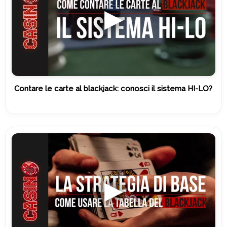
Contare le carte al blackjack: conosci il sistema HI-LO?