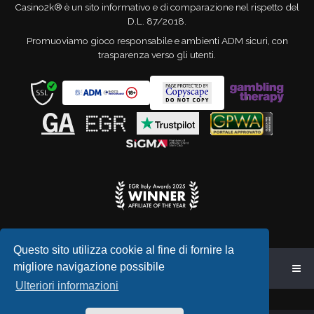
Casino2k® è un sito informativo e di comparazione nel rispetto del
D.L. 87/2018.
Promuoviamo gioco responsabile e ambienti ADM sicuri, con
trasparenza verso gli utenti.
Questo sito utilizza cookie al fine di fornire la
migliore navigazione possibile
Indice
Ulteriori informazioni