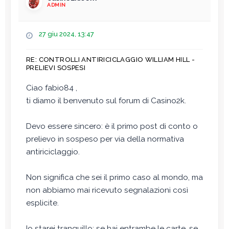
ADMIN
M
27 giu 2024, 13:47
e
s
RE: CONTROLLI ANTIRICICLAGGIO WILLIAM HILL -
s
PRELIEVI SOSPESI
a
g
Ciao fabio84 ,
g
ti diamo il benvenuto sul forum di Casino2k.
i
o
Devo essere sincero: è il primo post di conto o
prelievo in sospeso per via della normativa
antiriciclaggio.
Non significa che sei il primo caso al mondo, ma
non abbiamo mai ricevuto segnalazioni così
esplicite.
Io starei tranquillo: se hai entrambe le carte, se