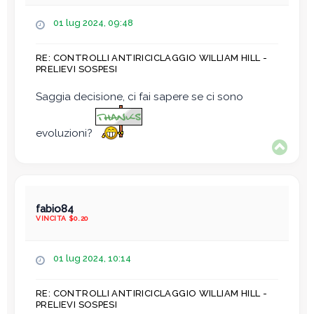
M
01 lug 2024, 09:48
e
s
RE: CONTROLLI ANTIRICICLAGGIO WILLIAM HILL -
s
PRELIEVI SOSPESI
a
g
Saggia decisione, ci fai sapere se ci sono
g
i
o
evoluzioni?
T
o
p
fabio84
VINCITA $0.20
M
01 lug 2024, 10:14
e
s
RE: CONTROLLI ANTIRICICLAGGIO WILLIAM HILL -
s
PRELIEVI SOSPESI
a