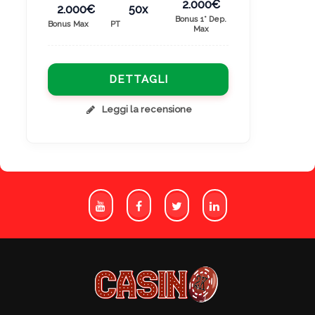
2.000€
2.000€
50x
Bonus 1° Dep.
Bonus Max
PT
Max
DETTAGLI
Leggi la recensione