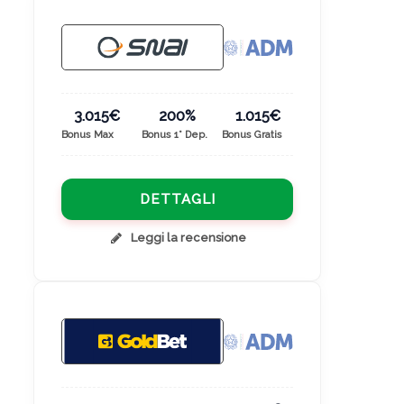
3.015€
200%
1.015€
Bonus Max
Bonus 1° Dep.
Bonus Gratis
DETTAGLI
Leggi la recensione