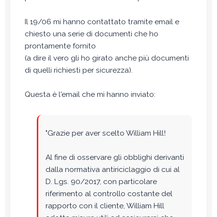
Il 19/06 mi hanno contattato tramite email e
chiesto una serie di documenti che ho
prontamente fornito
(a dire il vero gli ho girato anche più documenti
di quelli richiesti per sicurezza).
Questa è l'email che mi hanno inviato:
"Grazie per aver scelto William Hill!
Al fine di osservare gli obblighi derivanti
dalla normativa antiriciclaggio di cui al
D. Lgs. 90/2017, con particolare
riferimento al controllo costante del
rapporto con il cliente, William Hill