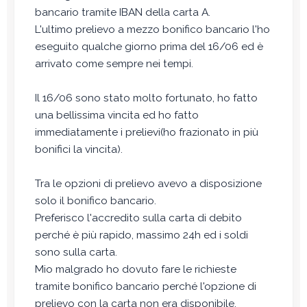
bancario tramite IBAN della carta A.
L'ultimo prelievo a mezzo bonifico bancario l'ho
eseguito qualche giorno prima del 16/06 ed è
arrivato come sempre nei tempi.
Il 16/06 sono stato molto fortunato, ho fatto
una bellissima vincita ed ho fatto
immediatamente i prelievi(ho frazionato in più
bonifici la vincita).
Tra le opzioni di prelievo avevo a disposizione
solo il bonifico bancario.
Preferisco l'accredito sulla carta di debito
perché è più rapido, massimo 24h ed i soldi
sono sulla carta.
Mio malgrado ho dovuto fare le richieste
tramite bonifico bancario perché l'opzione di
prelievo con la carta non era disponibile.