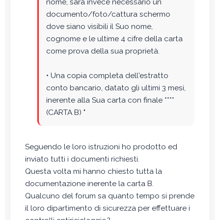
nome, sarà invece necessario un
documento/foto/cattura schermo
dove siano visibili il Suo nome,
cognome e le ultime 4 cifre della carta
come prova della sua proprietà.
• Una copia completa dell'estratto
conto bancario, datato gli ultimi 3 mesi,
inerente alla Sua carta con finale ****
(CARTA B) "
Seguendo le loro istruzioni ho prodotto ed
inviato tutti i documenti richiesti.
Questa volta mi hanno chiesto tutta la
documentazione inerente la carta B.
Qualcuno del forum sa quanto tempo si prende
il loro dipartimento di sicurezza per effettuare i