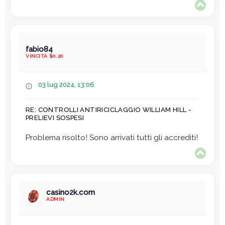
T
o
o
p
fabio84
VINCITA $0.20
M
03 lug 2024, 13:06
e
s
RE: CONTROLLI ANTIRICICLAGGIO WILLIAM HILL -
s
PRELIEVI SOSPESI
a
g
Problema risolto! Sono arrivati tutti gli accrediti!
g
T
i
o
o
p
casino2k.com
ADMIN