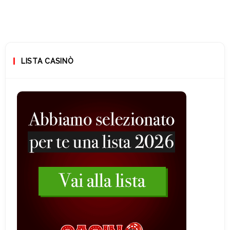
LISTA CASINÒ