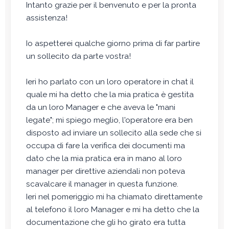
Intanto grazie per il benvenuto e per la pronta
g
assistenza!
i
o
Io aspetterei qualche giorno prima di far partire
un sollecito da parte vostra!
Ieri ho parlato con un loro operatore in chat il
quale mi ha detto che la mia pratica è gestita
da un loro Manager e che aveva le "mani
legate"; mi spiego meglio, l'operatore era ben
disposto ad inviare un sollecito alla sede che si
occupa di fare la verifica dei documenti ma
dato che la mia pratica era in mano al loro
manager per direttive aziendali non poteva
scavalcare il manager in questa funzione.
Ieri nel pomeriggio mi ha chiamato direttamente
al telefono il loro Manager e mi ha detto che la
documentazione che gli ho girato era tutta