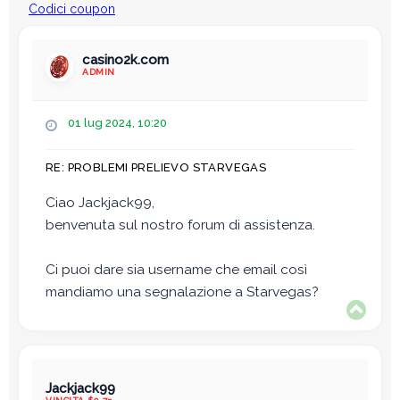
Codici coupon
casino2k.com
ADMIN
M
01 lug 2024, 10:20
e
s
RE: PROBLEMI PRELIEVO STARVEGAS
s
a
Ciao Jackjack99,
g
benvenuta sul nostro forum di assistenza.
g
i
o
Ci puoi dare sia username che email così
mandiamo una segnalazione a Starvegas?
T
o
p
Jackjack99