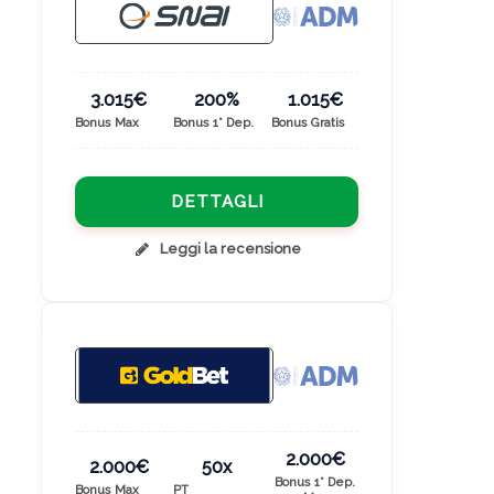
3.015€
200%
1.015€
Bonus Max
Bonus 1° Dep.
Bonus Gratis
DETTAGLI
Leggi la recensione
2.000€
2.000€
50x
Bonus 1° Dep.
Bonus Max
PT