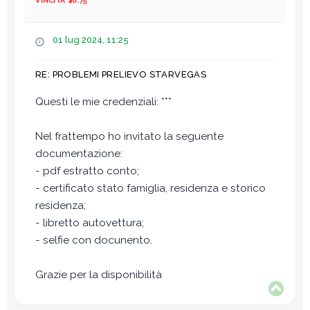
VINCITA $0.75
M
01 lug 2024, 11:25
e
s
RE: PROBLEMI PRELIEVO STARVEGAS
s
a
Questi le mie credenziali: ***
g
g
i
Nel frattempo ho invitato la seguente
o
documentazione:
- pdf estratto conto;
- certificato stato famiglia, residenza e storico
residenza;
- libretto autovettura;
- selfie con docunento.
Grazie per la disponibilità
T
o
p