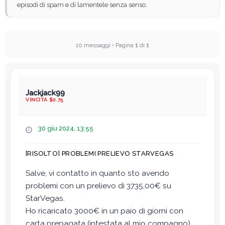
episodi di spam e di lamentele senza senso.
10 messaggi • Pagina
1
di
1
Jackjack99
VINCITA $0.75
M
30 giu 2024, 13:55
e
s
[RISOLTO] PROBLEMI PRELIEVO STARVEGAS
s
a
Salve, vi contatto in quanto sto avendo
g
problemi con un prelievo di 3735,00€ su
g
i
StarVegas.
o
Ho ricaricato 3000€ in un paio di giorni con
carta prepagata (intestata al mio compagno)