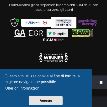
Promuoviamo gioco responsabile e ambienti ADM sicuri, con
trasparenza verso gli utenti.
Questo sito utilizza cookie al fine di fornire la
migliore navigazione possibile
Indice
Ulteriori informazioni
Accetto