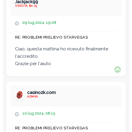
Jackjack99
VINCITA $0.75
M
09 lug 2024, 19:08
e
s
RE: PROBLEMI PRELIEVO STARVEGAS
s
a
Ciao, questa mattina ho ricevuto finalmente
g
l'accredito.
g
i
Grazie per l'aiuto
o
T
o
p
casino2k.com
ADMIN
M
10 lug 2024, 08:15
e
s
RE: PROBLEMI PRELIEVO STARVEGAS
s