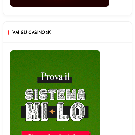
VAI SU CASINO2K