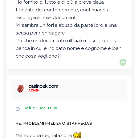
Ho fornito di tutto e di più a prova della
g
titolarità del conto corrente, continuano a
g
i
respingere i miei documenti.
o
Mi sembra un forte abuso da parte loro e una
scusa per non pagare.
Più che un documento ufficiale rilasciato dalla
banca in cui è indicato nome e cognome e Iban
che cosa vogliono?
T
o
p
casino2k.com
ADMIN
M
02 lug 2024, 11:30
e
s
RE: PROBLEMI PRELIEVO STARVEGAS
s
a
Mando una segnalazione
g