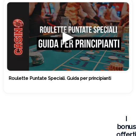
Roulette Puntate Speciali. Guida per principianti
I
bonus
offert