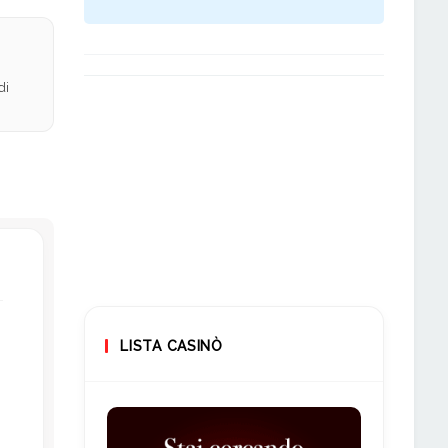
di
LISTA CASINÒ