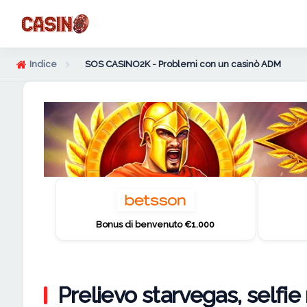
Indice
SOS CASINO2K - Problemi con un casinò ADM
Bonus di benvenuto €1.000
Prelievo starvegas, selfi