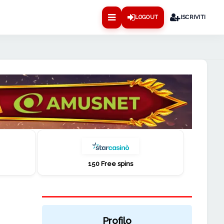
LOGOUT
ISCRIVITI
150 Free spins
Profilo