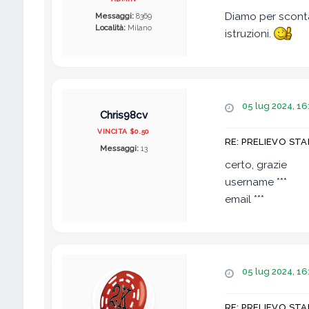
o
Diamo per scontat
Messaggi:
8369
Località:
Milano
istruzioni.
M
05 lug 2024, 16
Chris98cv
e
s
VINCITA $0.50
RE: PRELIEVO ST
s
Messaggi:
13
a
certo, grazie
g
username ***
g
i
email ***
o
M
05 lug 2024, 16
e
s
RE: PRELIEVO ST