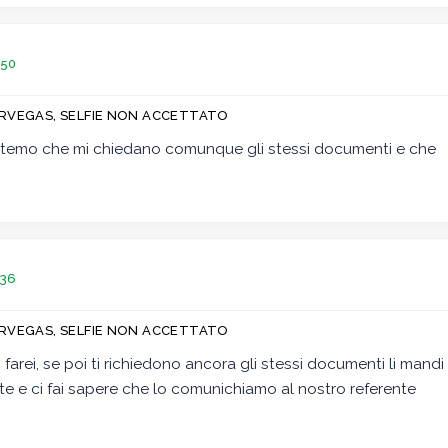
:50
ARVEGAS, SELFIE NON ACCETTATO
 temo che mi chiedano comunque gli stessi documenti e che
:36
ARVEGAS, SELFIE NON ACCETTATO
o farei, se poi ti richiedono ancora gli stessi documenti li mandi
te e ci fai sapere che lo comunichiamo al nostro referente