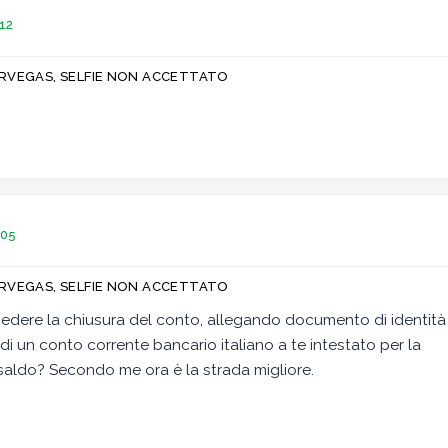
:12
ARVEGAS, SELFIE NON ACCETTATO
:05
ARVEGAS, SELFIE NON ACCETTATO
iedere la chiusura del conto, allegando documento di identità
i un conto corrente bancario italiano a te intestato per la
 saldo? Secondo me ora è la strada migliore.