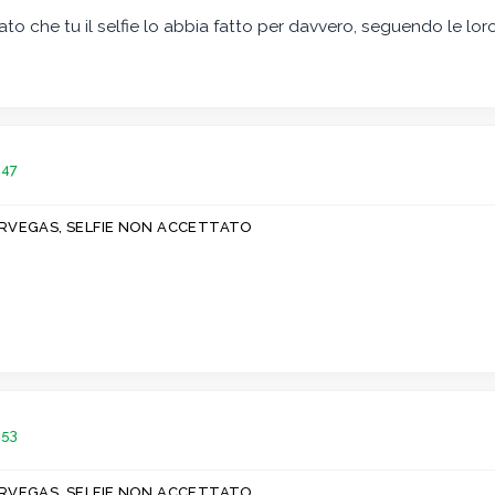
o che tu il selfie lo abbia fatto per davvero, seguendo le lor
:47
ARVEGAS, SELFIE NON ACCETTATO
:53
ARVEGAS, SELFIE NON ACCETTATO