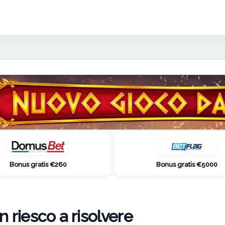
Bonus gratis €260
Bonus gratis €5000
 riesco a risolvere