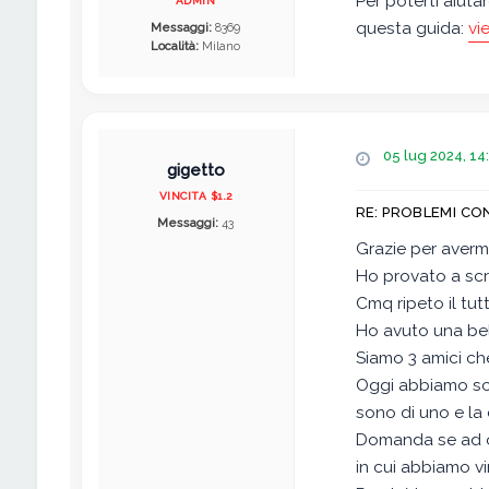
Per poterti aiuta
ADMIN
o
questa guida:
vi
Messaggi:
8369
Località:
Milano
M
05 lug 2024, 14
gigetto
e
s
VINCITA $1.2
RE: PROBLEMI CO
s
Messaggi:
43
a
Grazie per averm
g
Ho provato a scri
g
i
Cmq ripeto il tut
o
Ho avuto una bel
Siamo 3 amici che
Oggi abbiamo sco
sono di uno e la 
Domanda se ad o
in cui abbiamo v