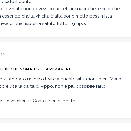
occato il conto
 la vincita non dovevano accettare neanche le ricariche
essendo che la vincita è alta sono molto pessimista
ttesa di una risposta saluto tutto il gruppo
:46
N 888 CHE NON RIESCO A RISOLVERE
è stato dato un giro di vite a queste situazioni in cui Mario
co e usa la carta di Pippo, non è più possibile farlo.
ssistenza clienti? Cosa ti han risposto?