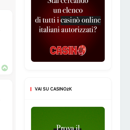
T
o
p
VAI SU CASINO2K