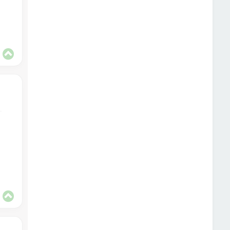
T
o
p
T
o
p