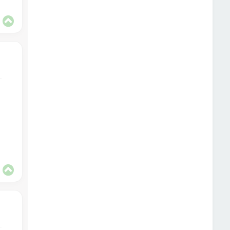
T
o
p
T
o
p