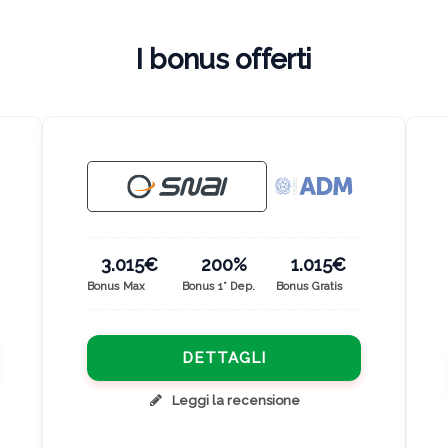
I bonus offerti
3.015€
200%
1.015€
Bonus Max
Bonus 1° Dep.
Bonus Gratis
DETTAGLI
Leggi la recensione