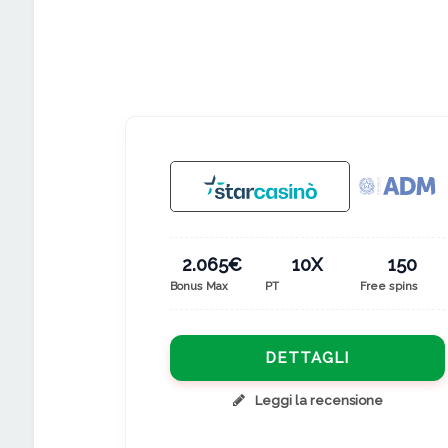
2.065€
10X
150
Bonus Max
PT
Free spins
DETTAGLI
Leggi la recensione