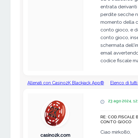
entrata derivanti
perdite secche ne
momento della ch
conto gioco, e d
conto gioco, inse
schermata dell'im
email avvertendo 
codice fiscale ma
Allenati con Casino2K Blackjack App®
Elenco di tutti 
M
23 ago 2024, 12
e
s
RE: COD.FISCAL
s
CONTO GIOCO
a
g
Ciao mirko80,
casino2k.com
g