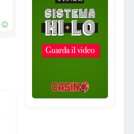
T
o
p