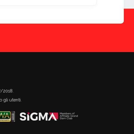
7/2018.
gli utenti.