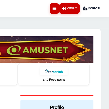
LOGOUT
ISCRIVITI
150 Free spins
Profilo