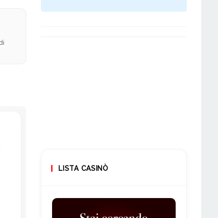
di
LISTA CASINÒ