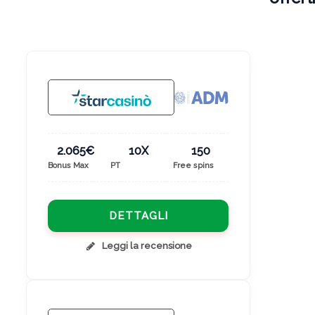
2.065€
10X
150
Bonus Max
PT
Free spins
DETTAGLI
Leggi la recensione