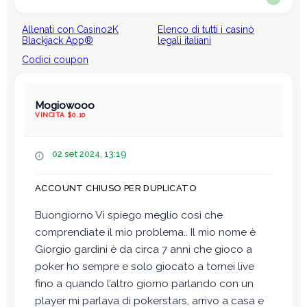
o
p
Allenati con Casino2K
Elenco di tutti i casinò
Blackjack App®
legali italiani
Codici coupon
Mogiowooo
VINCITA $0.10
M
02 set 2024, 13:19
e
s
ACCOUNT CHIUSO PER DUPLICATO
s
a
Buongiorno Vi spiego meglio così che
g
comprendiate il mio problema.. Il mio nome è
g
i
Giorgio gardini è da circa 7 anni che gioco a
o
poker ho sempre e solo giocato a tornei live
fino a quando l’altro giorno parlando con un
player mi parlava di pokerstars, arrivo a casa e