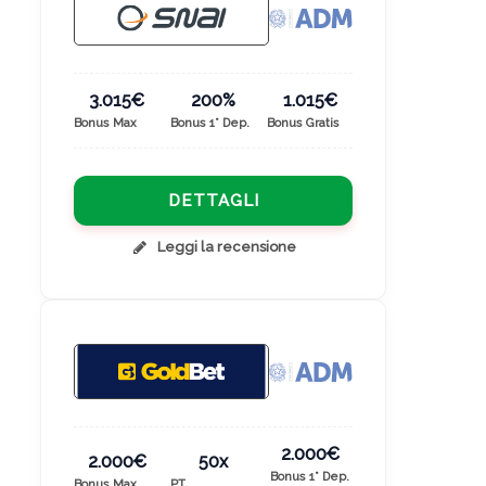
3.015€
200%
1.015€
Bonus Max
Bonus 1° Dep.
Bonus Gratis
DETTAGLI
Leggi la recensione
2.000€
2.000€
50x
Bonus 1° Dep.
Bonus Max
PT