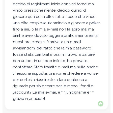
decido di registrarmi inizio con vari tornei ma
vinco pressoché niente, decido quindi di
giocare qualcosa alle slot e lì ecco che vinco
una cifra cospicua, ricomincio a giocare a poker
fino a ieri, io la mia e-mail non la apro mai ma
aimhe avrei dovuto leggere praticamente ieri a
quest ora circa mi è arrivata un e-mail
avvisandomi del fatto che la mia password
fosse stata cambiata, ora mi ritrovo a parlare
con un bot in un loop infinito, ho provato
contattare Stars tramite e-mail ma nulla anche
lì nessuna risposta, ora vorrei chiedere a voi se
per cortesia riuscireste a fare qualcosa a
riguardo per sbloccare per lo meno i fondi e
l’account? La mia e-mail è *** il nickname è ***
grazie in anticipo!
T
o
p