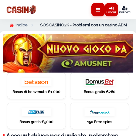
LOGOUT
ISCRIVITI
Indice
SOS CASINO2K - Problemi con un casinò ADM
Bonus di benvenuto €1.000
Bonus gratis €260
Bonus gratis €5000
150 Free spins
Account chiuso per duplicato, pokerstars