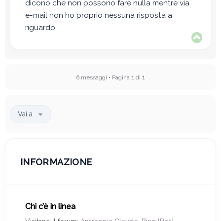
dicono che non possono fare nulla mentre via
e-mail non ho proprio nessuna risposta a
riguardo
T
o
p
6 messaggi • Pagina
1
di
1
Vai a
INFORMAZIONE
Chi c’è in linea