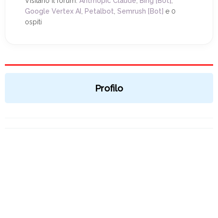
Visitano il forum:
Antrhopic Claude
,
Bing [Bot]
,
Google Vertex AI
,
Petalbot
,
Semrush [Bot]
e 0
ospiti
Profilo