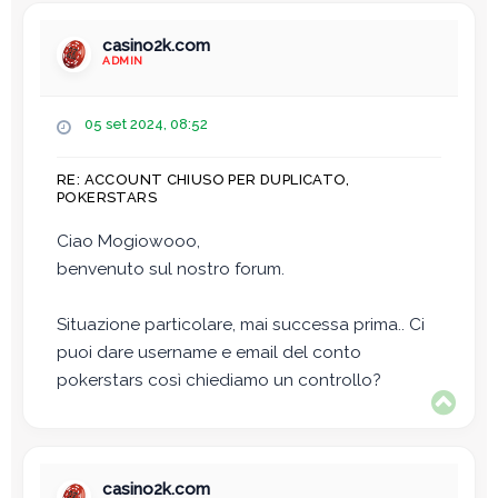
casino2k.com
ADMIN
M
05 set 2024, 08:52
e
s
RE: ACCOUNT CHIUSO PER DUPLICATO,
s
POKERSTARS
a
g
Ciao Mogiowooo,
g
benvenuto sul nostro forum.
i
o
Situazione particolare, mai successa prima.. Ci
puoi dare username e email del conto
pokerstars così chiediamo un controllo?
T
o
p
casino2k.com