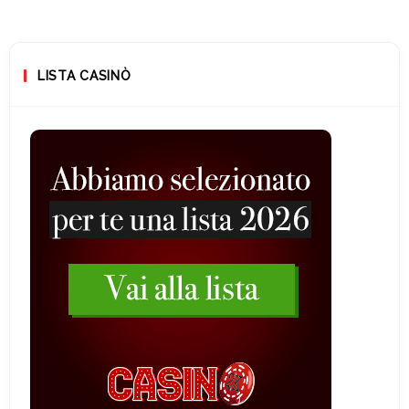
LISTA CASINÒ