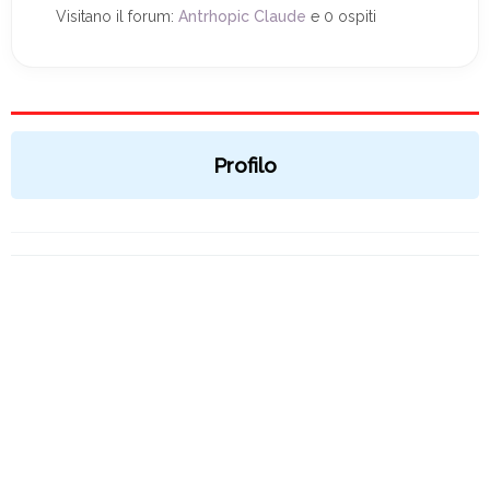
Visitano il forum:
Antrhopic Claude
e 0 ospiti
Profilo