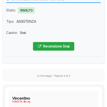
Stato:
RISOLTO
Tipo:
ASSISTENZA
Casino:
Snai
Recensione Snai
5 messaggi • Pagina
1
di
1
Vincentino
VINCITA $0.05