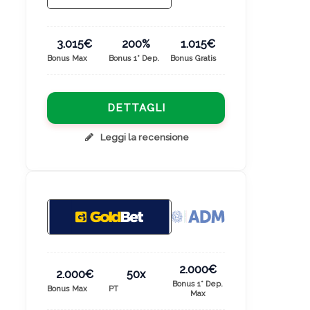
3.015€
200%
1.015€
Bonus Max
Bonus 1° Dep.
Bonus Gratis
DETTAGLI
Leggi la recensione
2.000€
2.000€
50x
Bonus 1° Dep.
Bonus Max
PT
Max