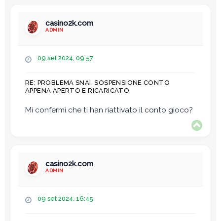
casino2k.com
ADMIN
M
09 set 2024, 09:57
e
s
RE: PROBLEMA SNAI, SOSPENSIONE CONTO
s
APPENA APERTO E RICARICATO
a
g
Mi confermi che ti han riattivato il conto gioco?
g
T
i
o
o
p
casino2k.com
ADMIN
M
09 set 2024, 16:45
e
s