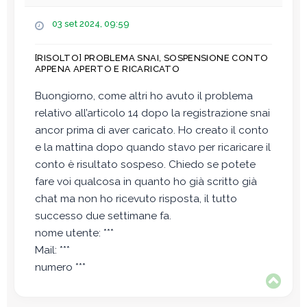
M
03 set 2024, 09:59
e
s
[RISOLTO] PROBLEMA SNAI, SOSPENSIONE CONTO
s
APPENA APERTO E RICARICATO
a
g
Buongiorno, come altri ho avuto il problema
g
relativo all’articolo 14 dopo la registrazione snai
i
o
ancor prima di aver caricato. Ho creato il conto
e la mattina dopo quando stavo per ricaricare il
conto è risultato sospeso. Chiedo se potete
fare voi qualcosa in quanto ho già scritto già
chat ma non ho ricevuto risposta, il tutto
successo due settimane fa.
nome utente: ***
Mail: ***
numero ***
T
o
p