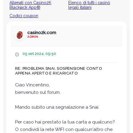
Allenati con Casino2K
Elenco di tutti i casinò
Blackjack App®
legali italiani
Codici coupon
casino2k.com
ADMIN
M
05 set 2024, 09:50
e
s
RE: PROBLEMA SNAI, SOSPENSIONE CONTO
s
APPENA APERTO E RICARICATO
a
g
Ciao Vincentino,
g
benvenuto sul forum.
i
o
Mando subito una segnalazione a Snai.
Per caso hai prestato la tua carta a qualcuno?
O condividi la rete WIFI con qualcun'altro che