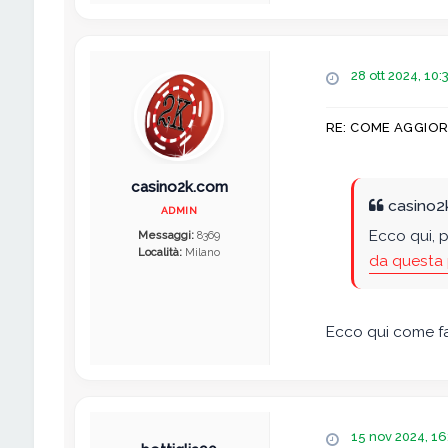
M
28 ott 2024, 10:
e
s
RE: COME AGGIO
s
a
g
casino2k.com
g
casino2k
i
ADMIN
o
Ecco qui, p
Messaggi:
8369
Località:
Milano
da questa
Ecco qui come f
M
15 nov 2024, 16