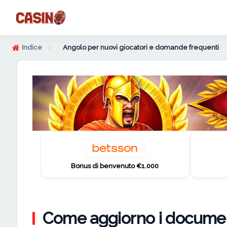
Indice
Angolo per nuovi giocatori e domande frequenti
Bonus di benvenuto €1.000
Come aggiorno i documen