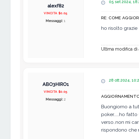
M
05 set 2024, 18
alexf82
e
s
VINCITA $0.05
RE: COME AGGIO
s
Messaggi:
1
a
ho risolto grazie
g
g
i
o
Ultima modifica di
M
28 ott 2024, 10:
ABO3HIRO1
e
s
VINCITA $0.05
AGGIORNAMENTO
s
Messaggi:
2
a
Buongiorno a tutt
g
poker......ho fat
g
i
verso..non mi car
o
rispondono che non