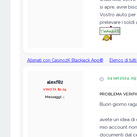
si apre, avrei bi
Vostro aiuto per 
prelevare i soldi 
Allenati con Casino2K Blackjack App®
Elenco di tutti 
M
04 set 2024, 09
alexf82
e
s
VINCITA $0.05
PROBLEMA VERIF
s
Messaggi:
1
a
Buon giorno raga
g
g
i
avete un idea di
o
mio account non e
documenti dal ce