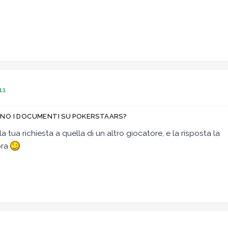
11
RNO I DOCUMENTI SU POKERSTAARS?
a tua richiesta a quella di un altro giocatore, e la risposta la
pra