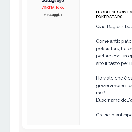
bottiglia90
e
s
VINCITA $0.05
PROBLEMI CON L
s
Messaggi:
1
POKERSTARS
a
g
Ciao Ragazzi bu
g
i
Come anticipato 
o
pokerstars, ho pr
parlare con un op
sito il tasto per
Ho visto che è c
grazie a voi è ri
me?
L'username dell'
Grazie in anticipo