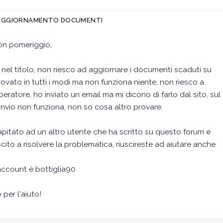
'AGGIORNAMENTO DOCUMENTI
on pomeriggio,
nel titolo, non riesco ad aggiornare i documenti scaduti su
ovato in tutti i modi ma non funziona niente, non riesco a
eratore, ho inviato un email ma mi dicono di farlo dal sito, sul
 l'invio non funziona, non so cosa altro provare.
apitato ad un altro utente che ha scritto su questo forum e
uscito a risolvere la problematica, riuscireste ad aiutare anche
account è bottiglia90
 per l'aiuto!