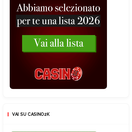
VAI SU CASINO2K