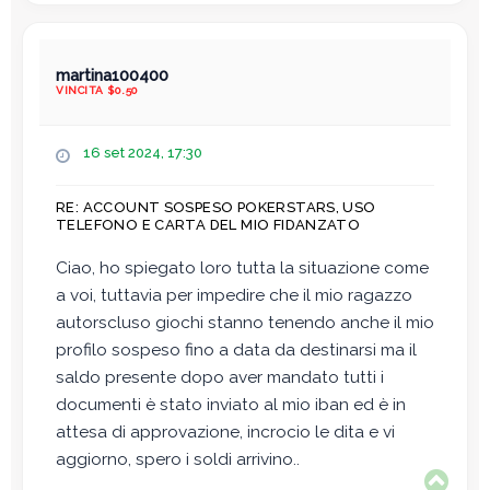
p
martina100400
VINCITA $0.50
M
16 set 2024, 17:30
e
s
RE: ACCOUNT SOSPESO POKERSTARS, USO
s
TELEFONO E CARTA DEL MIO FIDANZATO
a
g
Ciao, ho spiegato loro tutta la situazione come
g
a voi, tuttavia per impedire che il mio ragazzo
i
o
autorscluso giochi stanno tenendo anche il mio
profilo sospeso fino a data da destinarsi ma il
saldo presente dopo aver mandato tutti i
documenti è stato inviato al mio iban ed è in
attesa di approvazione, incrocio le dita e vi
aggiorno, spero i soldi arrivino..
T