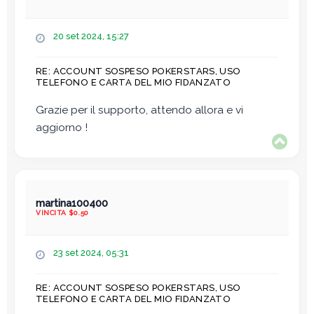
M
20 set 2024, 15:27
e
s
RE: ACCOUNT SOSPESO POKERSTARS, USO
s
TELEFONO E CARTA DEL MIO FIDANZATO
a
g
Grazie per il supporto, attendo allora e vi
g
aggiorno !
i
T
o
o
p
martina100400
VINCITA $0.50
M
23 set 2024, 05:31
e
s
RE: ACCOUNT SOSPESO POKERSTARS, USO
s
TELEFONO E CARTA DEL MIO FIDANZATO
a