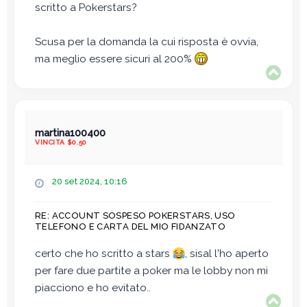
scritto a Pokerstars?
Scusa per la domanda la cui risposta è ovvia,
ma meglio essere sicuri al 200%
T
o
p
martina100400
VINCITA $0.50
M
20 set 2024, 10:16
e
s
RE: ACCOUNT SOSPESO POKERSTARS, USO
s
TELEFONO E CARTA DEL MIO FIDANZATO
a
g
certo che ho scritto a stars
, sisal l'ho aperto
g
per fare due partite a poker ma le lobby non mi
i
o
piacciono e ho evitato..
T