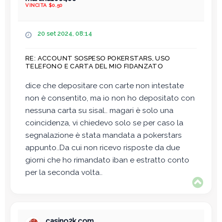
VINCITA $0.50
M
20 set 2024, 08:14
e
s
RE: ACCOUNT SOSPESO POKERSTARS, USO
s
TELEFONO E CARTA DEL MIO FIDANZATO
a
g
dice che depositare con carte non intestate
g
non è consentito, ma io non ho depositato con
i
o
nessuna carta su sisal.. magari è solo una
coincidenza, vi chiedevo solo se per caso la
segnalazione è stata mandata a pokerstars
appunto..Da cui non ricevo risposte da due
giorni che ho rimandato iban e estratto conto
per la seconda volta..
T
o
p
casino2k.com