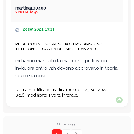
martina100400
VINCITA $0.50
M
23 set 2024, 13:21
e
s
RE: ACCOUNT SOSPESO POKERSTARS, USO
s
TELEFONO E CARTA DEL MIO FIDANZATO
a
g
mi hanno mandato la mail con il prelievo in
g
invio, ora entro 72h devono approvarlo in teoria,
i
o
spero sia cosi
Ultima modifica di
martina100400
il 23 set 2024,
15:16, modificato 1 volta in totale.
T
o
p
22 messaggi
Prossimo
1
2