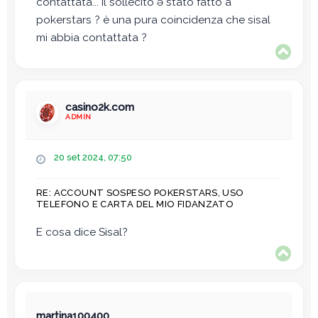
contattata... il sollecito ə stato fatto a
i
o
pokerstars ? è una pura coincidenza che sisal
mi abbia contattata ?
T
o
p
casino2k.com
ADMIN
M
20 set 2024, 07:50
e
s
RE: ACCOUNT SOSPESO POKERSTARS, USO
s
TELEFONO E CARTA DEL MIO FIDANZATO
a
g
E cosa dice Sisal?
g
T
i
o
o
p
martina100400