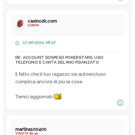
o
p
casino2k.com
ADMIN
M
17 set 2024, 08:47
e
s
RE: ACCOUNT SOSPESO POKERSTARS, USO
s
TELEFONO E CARTA DEL MIO FIDANZATO
a
g
Il fatto che il tuo ragazzo sia autoescluso
g
complica ancora di più le cose.
i
o
Tienici aggiornati
T
o
p
martina100400
VINCITA $0.50