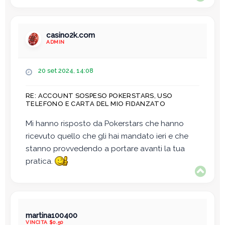
o
p
casino2k.com
ADMIN
M
20 set 2024, 14:08
e
s
RE: ACCOUNT SOSPESO POKERSTARS, USO
s
TELEFONO E CARTA DEL MIO FIDANZATO
a
g
Mi hanno risposto da Pokerstars che hanno
g
ricevuto quello che gli hai mandato ieri e che
i
o
stanno provvedendo a portare avanti la tua
pratica.
T
o
p
martina100400
VINCITA $0.50