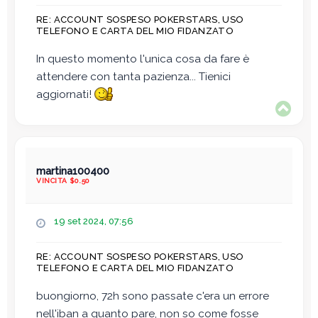
s
RE: ACCOUNT SOSPESO POKERSTARS, USO
s
TELEFONO E CARTA DEL MIO FIDANZATO
a
g
In questo momento l'unica cosa da fare è
g
attendere con tanta pazienza... Tienici
i
o
aggiornati!
T
o
p
martina100400
VINCITA $0.50
M
19 set 2024, 07:56
e
s
RE: ACCOUNT SOSPESO POKERSTARS, USO
s
TELEFONO E CARTA DEL MIO FIDANZATO
a
g
buongiorno, 72h sono passate c'era un errore
g
nell'iban a quanto pare, non so come fosse
i