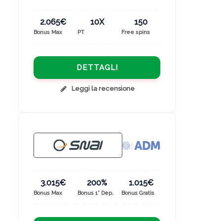
2.065€
10X
150
Bonus Max
PT
Free spins
DETTAGLI
Leggi la recensione
3.015€
200%
1.015€
Bonus Max
Bonus 1° Dep.
Bonus Gratis