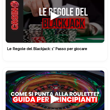
Le Regole del Blackjack: 1° Passo per giocare