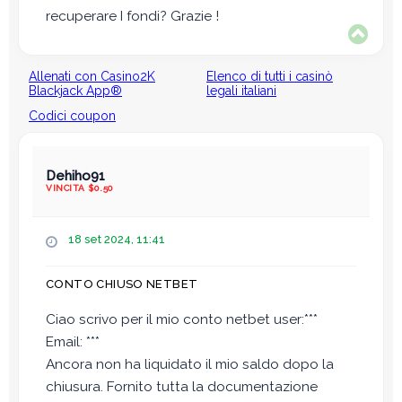
recuperare I fondi? Grazie !
T
o
p
Allenati con Casino2K
Elenco di tutti i casinò
Blackjack App®
legali italiani
Codici coupon
Dehiho91
VINCITA $0.50
M
18 set 2024, 11:41
e
s
CONTO CHIUSO NETBET
s
a
Ciao scrivo per il mio conto netbet user:***
g
Email: ***
g
i
Ancora non ha liquidato il mio saldo dopo la
o
chiusura. Fornito tutta la documentazione