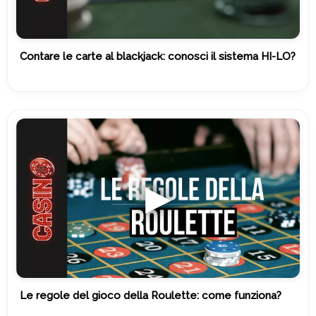
Contare le carte al blackjack: conosci il sistema HI-LO?
Le regole del gioco della Roulette: come funziona?