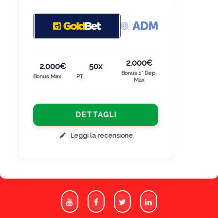
2.000€
2.000€
50x
Bonus 1° Dep.
Bonus Max
PT
Max
DETTAGLI
Leggi la recensione