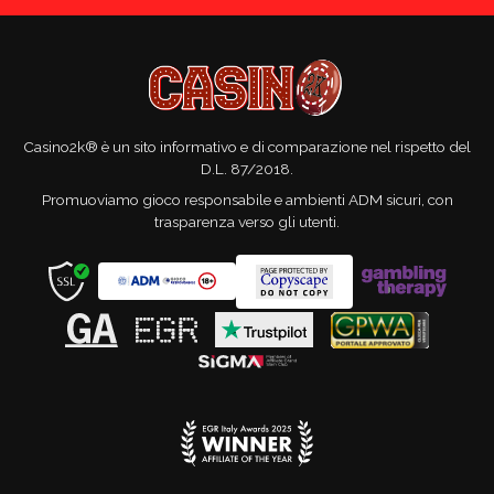
Casino2k® è un sito informativo e di comparazione nel rispetto del
D.L. 87/2018.
Promuoviamo gioco responsabile e ambienti ADM sicuri, con
trasparenza verso gli utenti.