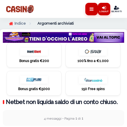
LOGOUT
ISCRIVITI
Indice
Argomenti archiviati
Bonus gratis €200
100% fino a €1.000
Bonus gratis €5000
150 Free spins
Netbet non liquida saldo di un conto chiuso.
4 messaggi • Pagina
1
di
1