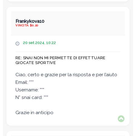
p
Frankykova10
VINCITA $0.20
M
20 set 2024, 10:22
e
s
RE: SNAI NON MI PERMETTE DI EFFETTUARE
s
GIOCATE SPORTIVE
a
g
Ciao, certo e grazie per la risposta e per l’aiuto
g
Email: ***
i
o
Username: ***
N* snai card: ***
Grazie in anticipo
T
o
p