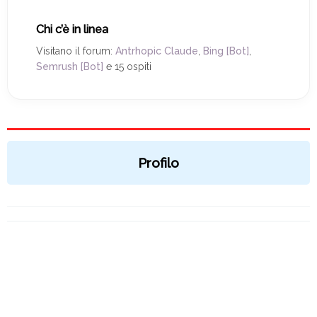
Chi c’è in linea
Visitano il forum:
Antrhopic Claude
,
Bing [Bot]
,
Semrush [Bot]
e 15 ospiti
Profilo