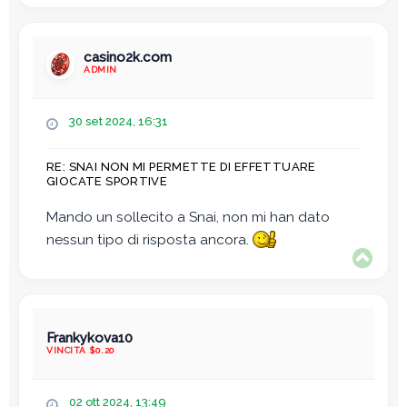
p
casino2k.com
ADMIN
M
30 set 2024, 16:31
e
s
RE: SNAI NON MI PERMETTE DI EFFETTUARE
s
GIOCATE SPORTIVE
a
g
Mando un sollecito a Snai, non mi han dato
g
nessun tipo di risposta ancora.
i
T
o
o
p
Frankykova10
VINCITA $0.20
M
02 ott 2024, 13:49