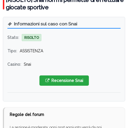
giocate sportive
Informazioni sul caso con Snai
Stato:
RISOLTO
Tipo:
ASSISTENZA
Casino:
Snai
Recensione Snai
Regole del forum
La sezione è moderata: ogni post aggiunto verrà da noi