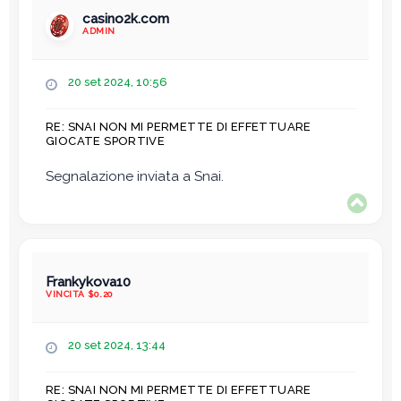
casino2k.com
ADMIN
M
20 set 2024, 10:56
e
s
RE: SNAI NON MI PERMETTE DI EFFETTUARE
s
GIOCATE SPORTIVE
a
g
Segnalazione inviata a Snai.
g
T
i
o
o
p
Frankykova10
VINCITA $0.20
M
20 set 2024, 13:44
e
s
RE: SNAI NON MI PERMETTE DI EFFETTUARE
s