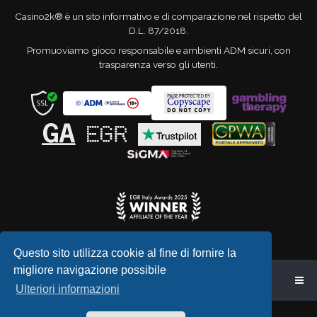
Casino2k® è un sito informativo e di comparazione nel rispetto del
D.L. 87/2018.
Promuoviamo gioco responsabile e ambienti ADM sicuri, con
trasparenza verso gli utenti.
Questo sito utilizza cookie al fine di fornire la
migliore navigazione possibile
Indice
Ulteriori informazioni