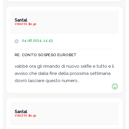
p
Santal
VINCITA $0.50
M
04 ott 2024, 14:43
e
s
RE: CONTO SOSPESO EUROBET
s
a
vabbè ora gli rimando di nuovo selfie e tutto e li
g
avviso che dalla fine della prossima settimana
g
i
dovrò lasciare questo numero…
o
T
o
p
Santal
VINCITA $0.50