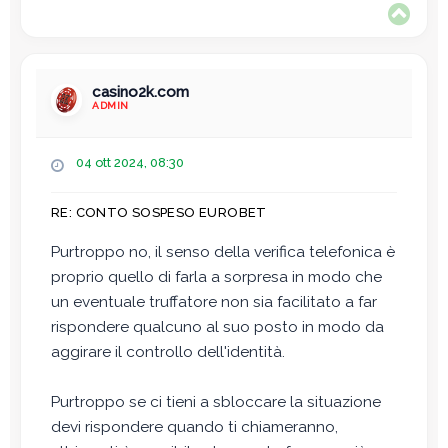
g
T
o
i
p
o
casino2k.com
ADMIN
M
04 ott 2024, 08:30
e
s
RE: CONTO SOSPESO EUROBET
s
a
Purtroppo no, il senso della verifica telefonica è
g
proprio quello di farla a sorpresa in modo che
g
i
un eventuale truffatore non sia facilitato a far
o
rispondere qualcuno al suo posto in modo da
aggirare il controllo dell'identità.
Purtroppo se ci tieni a sbloccare la situazione
devi rispondere quando ti chiameranno,