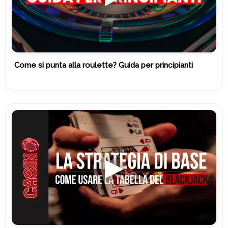
Come si punta alla roulette? Guida per principianti