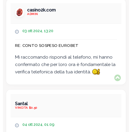
casino2k.com
ADMIN
M
03 ott 2024, 13:20
e
s
RE: CONTO SOSPESO EUROBET
s
a
Mi raccomando rispondi al telefono, mi hanno
g
confermato che per loro ora è fondamentale la
g
i
verifica telefonica della tua identità.
o
T
o
p
Santal
VINCITA $0.50
M
04 ott 2024, 01:09
e