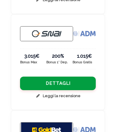
3.015€
200%
1.015€
Bonus Max
Bonus 1° Dep.
Bonus Gratis
DETTAGLI
Leggi la recensione