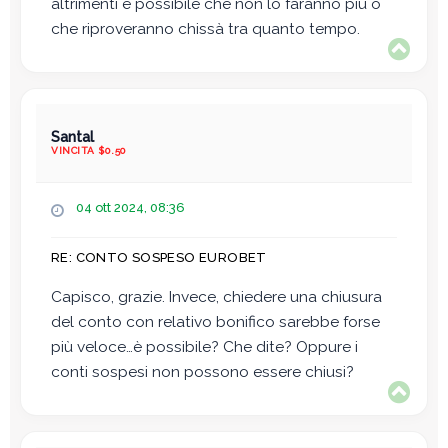
altrimenti è possibile che non lo faranno più o
che riproveranno chissà tra quanto tempo.
T
o
p
Santal
VINCITA $0.50
M
04 ott 2024, 08:36
e
s
RE: CONTO SOSPESO EUROBET
s
a
Capisco, grazie. Invece, chiedere una chiusura
g
del conto con relativo bonifico sarebbe forse
g
i
più veloce…è possibile? Che dite? Oppure i
o
conti sospesi non possono essere chiusi?
T
o
p