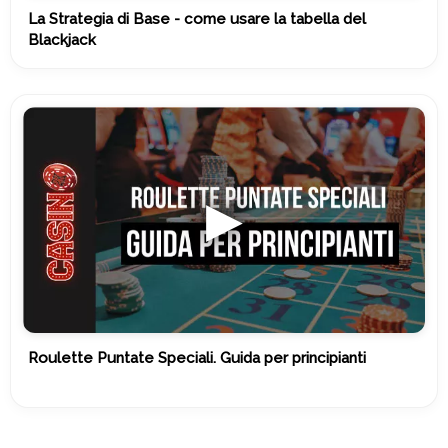
La Strategia di Base - come usare la tabella del
Blackjack
Roulette Puntate Speciali. Guida per principianti