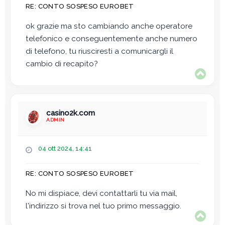
RE: CONTO SOSPESO EUROBET
s
a
ok grazie ma sto cambiando anche operatore
g
telefonico e conseguentemente anche numero
g
i
di telefono, tu riusciresti a comunicargli il
o
cambio di recapito?
T
o
p
casino2k.com
ADMIN
M
04 ott 2024, 14:41
e
s
RE: CONTO SOSPESO EUROBET
s
a
No mi dispiace, devi contattarli tu via mail,
g
l'indirizzo si trova nel tuo primo messaggio.
g
T
i
o
o