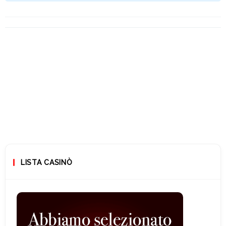
LISTA CASINÒ