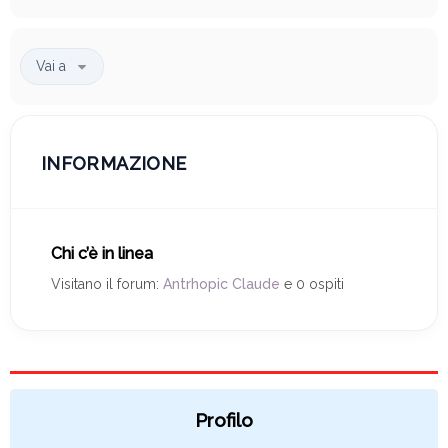
Vai a
INFORMAZIONE
Chi c’è in linea
Visitano il forum:
Antrhopic Claude
e 0 ospiti
Profilo