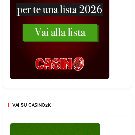
VAI SU CASINO2K