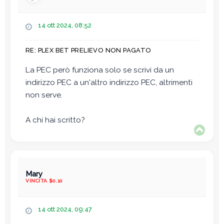
M
14 ott 2024, 08:52
e
s
RE: PLEX BET PRELIEVO NON PAGATO
s
a
La PEC però funziona solo se scrivi da un
g
indirizzo PEC a un'altro indirizzo PEC, altrimenti
g
i
non serve.
o
A chi hai scritto?
T
o
p
Mary
VINCITA $0.10
M
14 ott 2024, 09:47
e