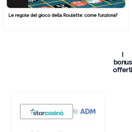
Le regole del gioco della Roulette: come funziona?
I
bonus
offert