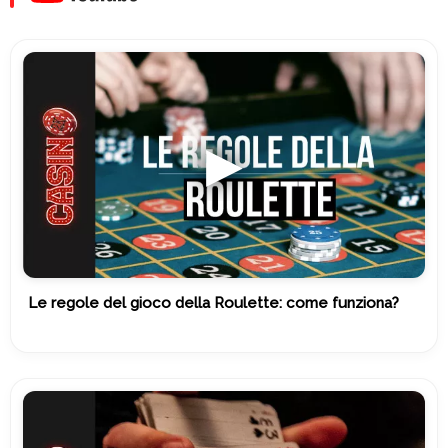
Le regole del gioco della Roulette: come funziona?