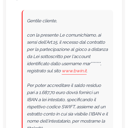
Gentile cliente,
con la presente Le comunichiamo, ai
sensi dell'Art.15, il recesso dal contratto
per la partecipazione al gioco a distanza
da Lei sottoscritto per l'account
identificato dallo username mar*******,
registrato sul sito
www.bwin.it
.
Per poter accreditare il saldo residuo
pari a 1.687,70 euro dovrà fornirci un
IBAN a lei intestato, specificando il
rispettivo codice SWIFT, assieme ad un
estratto conto in cui sia visibile l'IBAN e il
nome dell'intestatario, per mostrarne la