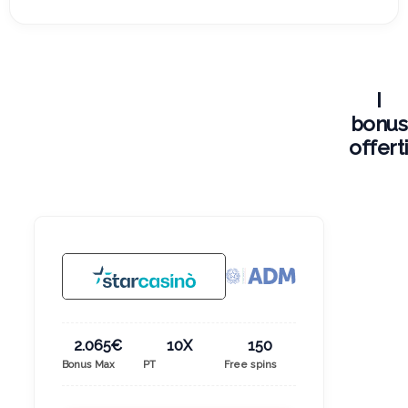
I
bonus
offert
2.065€
10X
150
Bonus Max
PT
Free spins