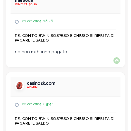
mar88de
VINCITA $0.20
M
21 ott 2024, 18:26
e
s
RE: CONTO BWIN SOSPESO E CHIUSO SI RIFIUTA DI
s
PAGARE IL SALDO
a
g
no non mi hanno pagato
g
T
i
o
o
p
casino2k.com
ADMIN
M
22 ott 2024, 09:44
e
s
RE: CONTO BWIN SOSPESO E CHIUSO SI RIFIUTA DI
s
PAGARE IL SALDO
a