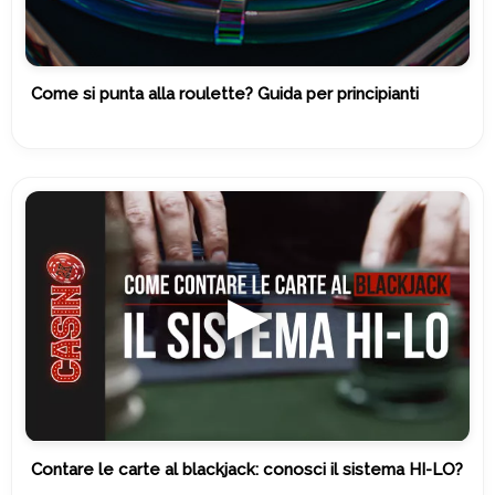
Come si punta alla roulette? Guida per principianti
Contare le carte al blackjack: conosci il sistema HI-LO?