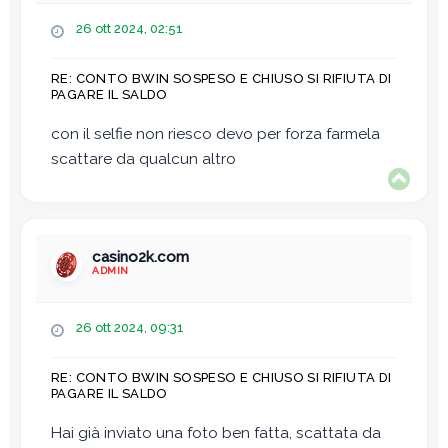
M
26 ott 2024, 02:51
e
s
RE: CONTO BWIN SOSPESO E CHIUSO SI RIFIUTA DI
s
PAGARE IL SALDO
a
g
con il selfie non riesco devo per forza farmela
g
scattare da qualcun altro
i
T
o
o
p
casino2k.com
ADMIN
M
26 ott 2024, 09:31
e
s
RE: CONTO BWIN SOSPESO E CHIUSO SI RIFIUTA DI
s
PAGARE IL SALDO
a
g
Hai già inviato una foto ben fatta, scattata da
g