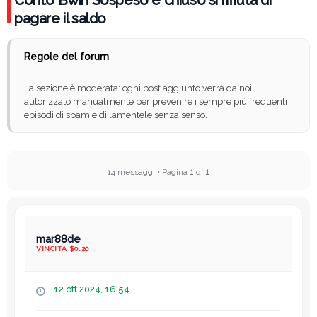
pagare il saldo
Regole del forum
La sezione è moderata: ogni post aggiunto verrà da noi
autorizzato manualmente per prevenire i sempre più frequenti
episodi di spam e di lamentele senza senso.
14 messaggi • Pagina
1
di
1
mar88de
VINCITA $0.20
M
12 ott 2024, 16:54
e
s