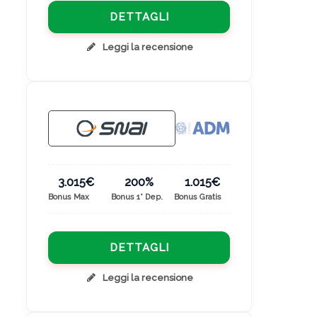
DETTAGLI
Leggi la recensione
3.015€
200%
1.015€
Bonus Max
Bonus 1° Dep.
Bonus Gratis
DETTAGLI
Leggi la recensione