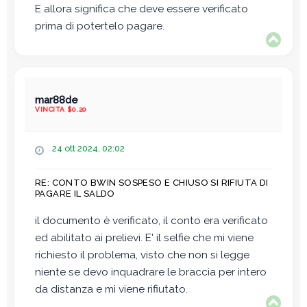
g
E allora significa che deve essere verificato
g
prima di potertelo pagare.
i
T
o
o
p
mar88de
VINCITA $0.20
M
24 ott 2024, 02:02
e
s
RE: CONTO BWIN SOSPESO E CHIUSO SI RIFIUTA DI
s
PAGARE IL SALDO
a
g
il documento è verificato, il conto era verificato
g
ed abilitato ai prelievi. E' il selfie che mi viene
i
o
richiesto il problema, visto che non si legge
niente se devo inquadrare le braccia per intero
da distanza e mi viene rifiutato.
T