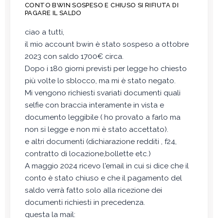
CONTO BWIN SOSPESO E CHIUSO SI RIFIUTA DI
s
PAGARE IL SALDO
a
g
ciao a tutti,
g
il mio account bwin è stato sospeso a ottobre
i
o
2023 con saldo 1700€ circa.
Dopo i 180 giorni previsti per legge ho chiesto
più volte lo sblocco, ma mi è stato negato.
Mi vengono richiesti svariati documenti quali
selfie con braccia interamente in vista e
documento leggibile ( ho provato a farlo ma
non si legge e non mi è stato accettato).
e altri documenti (dichiarazione redditi , f24,
contratto di locazione,bollette etc.)
A maggio 2024 ricevo l'email in cui si dice che il
conto è stato chiuso e che il pagamento del
saldo verrà fatto solo alla ricezione dei
documenti richiesti in precedenza.
questa la mail: