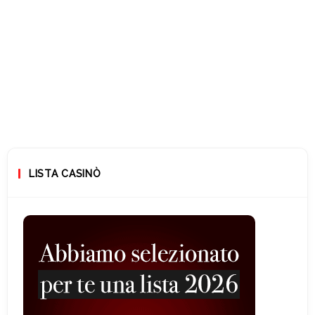
LISTA CASINÒ