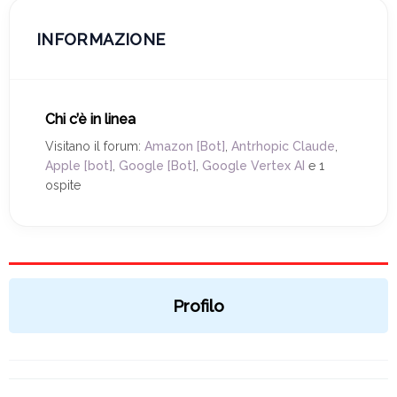
INFORMAZIONE
Chi c’è in linea
Visitano il forum:
Amazon [Bot]
,
Antrhopic Claude
,
Apple [bot]
,
Google [Bot]
,
Google Vertex AI
e 1
ospite
Profilo