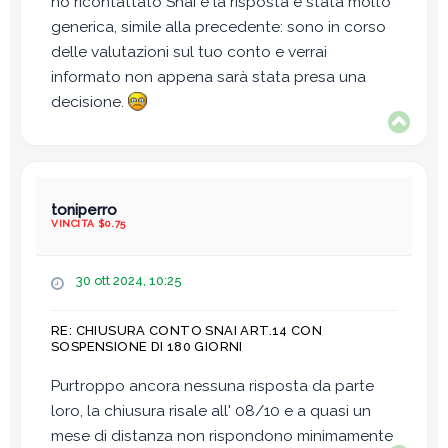
ho ricontattato Snai e la risposta è stata molto
i
o
generica, simile alla precedente: sono in corso
delle valutazioni sul tuo conto e verrai
informato non appena sarà stata presa una
decisione.
T
o
p
toniperro
VINCITA $0.75
M
30 ott 2024, 10:25
e
s
RE: CHIUSURA CONTO SNAI ART.14 CON
s
SOSPENSIONE DI 180 GIORNI
a
g
Purtroppo ancora nessuna risposta da parte
g
loro, la chiusura risale all' 08/10 e a quasi un
i
o
mese di distanza non rispondono minimamente