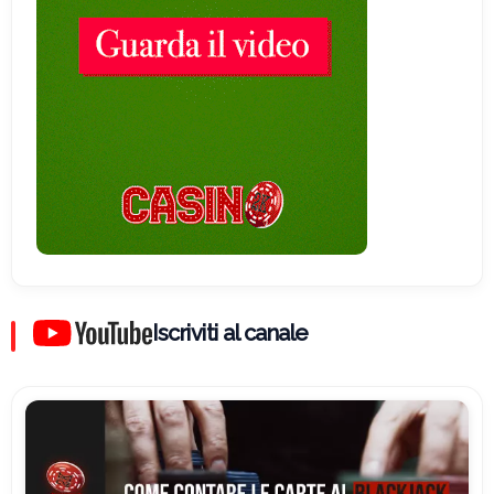
Iscriviti al canale