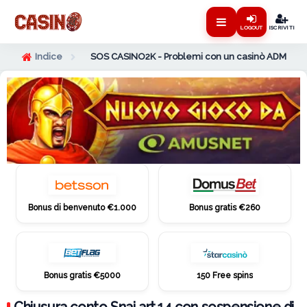
LOGOUT
ISCRIVITI
Indice
SOS CASINO2K - Problemi con un casinò ADM
Bonus di benvenuto €1.000
Bonus gratis €260
Bonus gratis €5000
150 Free spins
Chiusura conto Snai art.14 con sospensione di