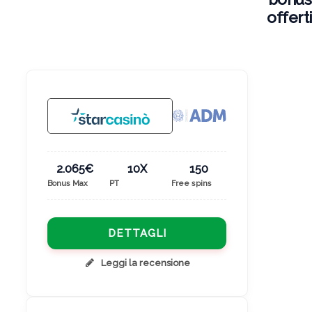
offert
2.065€
10X
150
Bonus Max
PT
Free spins
DETTAGLI
Leggi la recensione