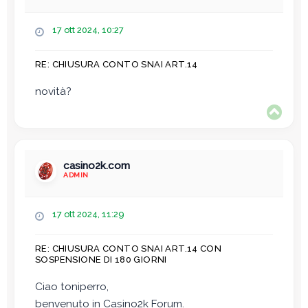
M
17 ott 2024, 10:27
e
s
RE: CHIUSURA CONTO SNAI ART.14
s
a
novità?
g
g
T
o
i
p
o
casino2k.com
ADMIN
M
17 ott 2024, 11:29
e
s
RE: CHIUSURA CONTO SNAI ART.14 CON
s
SOSPENSIONE DI 180 GIORNI
a
g
Ciao toniperro,
g
benvenuto in Casino2k Forum.
i