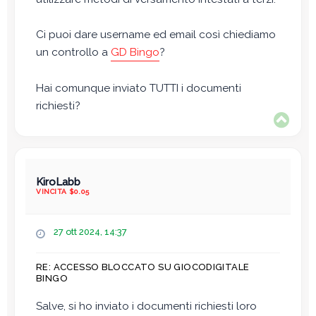
Ci puoi dare username ed email così chiediamo
un controllo a
GD Bingo
?
Hai comunque inviato TUTTI i documenti
richiesti?
T
o
p
KiroLabb
VINCITA $0.05
M
27 ott 2024, 14:37
e
s
RE: ACCESSO BLOCCATO SU GIOCODIGITALE
s
BINGO
a
g
Salve, si ho inviato i documenti richiesti loro
g