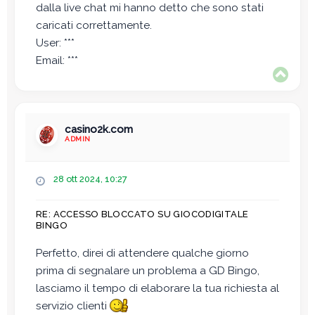
dalla live chat mi hanno detto che sono stati
i
o
caricati correttamente.
User: ***
Email: ***
T
o
p
casino2k.com
ADMIN
M
28 ott 2024, 10:27
e
s
RE: ACCESSO BLOCCATO SU GIOCODIGITALE
s
BINGO
a
g
Perfetto, direi di attendere qualche giorno
g
prima di segnalare un problema a GD Bingo,
i
o
lasciamo il tempo di elaborare la tua richiesta al
servizio clienti