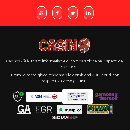
Casino2k® è un sito informativo e di comparazione nel rispetto del
D.L. 87/2018.
Promuoviamo gioco responsabile e ambienti ADM sicuri, con
trasparenza verso gli utenti.