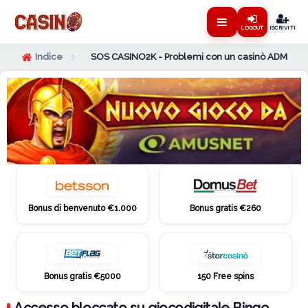
LOGOUT
ISCRIVITI
Indice
SOS CASINO2K - Problemi con un casinò ADM
Bonus di benvenuto €1.000
Bonus gratis €260
Bonus gratis €5000
150 Free spins
Accesso bloccato su giocodigitale Bingo