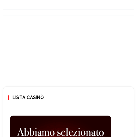
LISTA CASINÒ