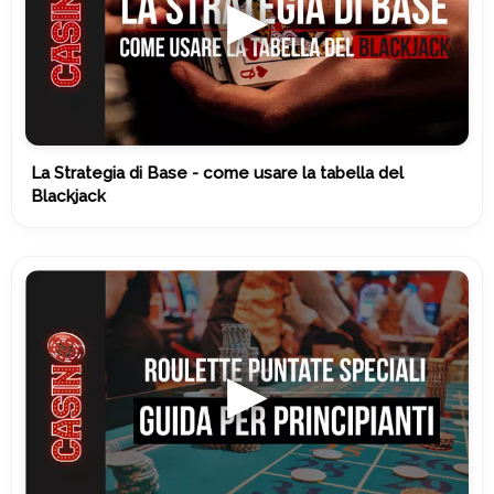
La Strategia di Base - come usare la tabella del
Blackjack