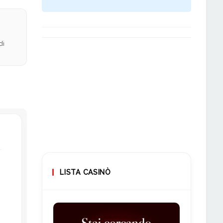
di
LISTA CASINÒ