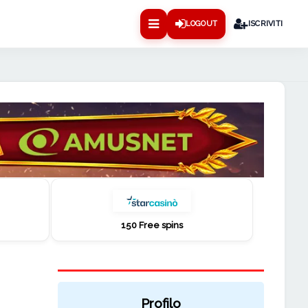
LOGOUT
ISCRIVITI
150 Free spins
Profilo