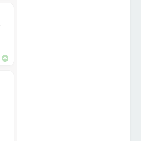
T
o
p