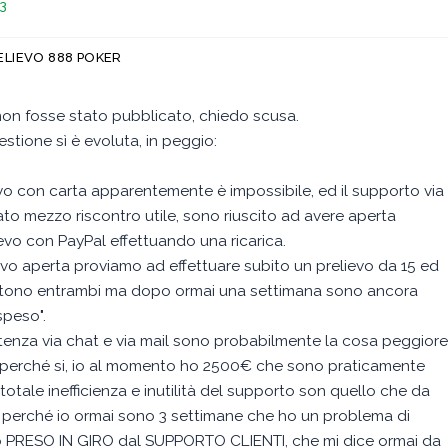
13
ELIEVO 888 POKER
non fosse stato pubblicato, chiedo scusa.
tione sì è evoluta, in peggio:
evo con carta apparentemente è impossibile, ed il supporto via
to mezzo riscontro utile, sono riuscito ad avere aperta
ievo con PayPal effettuando una ricarica.
evo aperta proviamo ad effettuare subito un prelievo da 15 ed
rtono entrambi ma dopo ormai una settimana sono ancora
speso".
istenza via chat e via mail sono probabilmente la cosa peggiore
, perché si, io al momento ho 2500€ che sono praticamente
 totale inefficienza e inutilità del supporto son quello che da
, perché io ormai sono 3 settimane che ho un problema di
o PRESO IN GIRO dal SUPPORTO CLIENTI, che mi dice ormai da