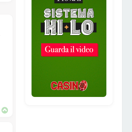
p
T
o
p