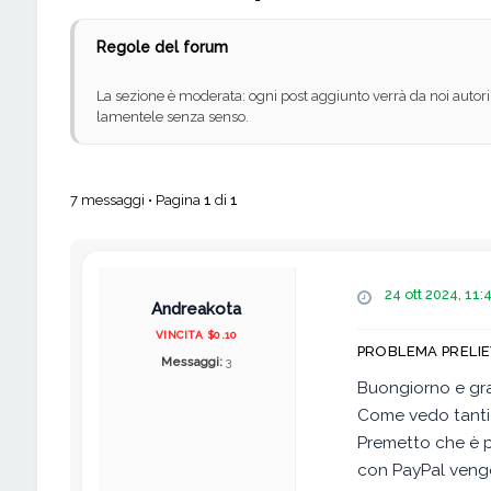
Regole del forum
La sezione è moderata: ogni post aggiunto verrà da noi auto
lamentele senza senso.
7 messaggi • Pagina
1
di
1
M
24 ott 2024, 11:
Andreakota
e
s
VINCITA $0.10
PROBLEMA PRELIE
s
Messaggi:
3
a
Buongiorno e gra
g
Come vedo tanti 
g
i
Premetto che è p
o
con PayPal vengo