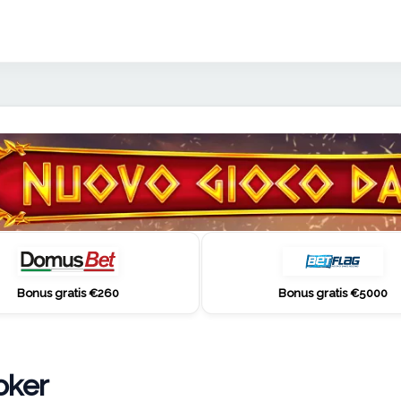
Bonus gratis €260
Bonus gratis €5000
oker