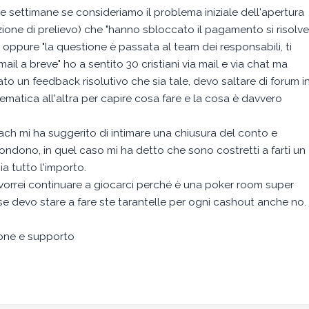
e settimane se consideriamo il problema iniziale dell'apertura
ione di prelievo) che "hanno sbloccato il pagamento si risolve
" oppure "la questione è passata al team dei responsabili, ti
ail a breve" ho a sentito 30 cristiani via mail e via chat ma
o un feedback risolutivo che sia tale, devo saltare di forum i
matica all'altra per capire cosa fare e la cosa è davvero
ach mi ha suggerito di intimare una chiusura del conto e
ondono, in quel caso mi ha detto che sono costretti a farti un
a tutto l'importo.
vorrei continuare a giocarci perché è una poker room super
se devo stare a fare ste tarantelle per ogni cashout anche no.
ione e supporto