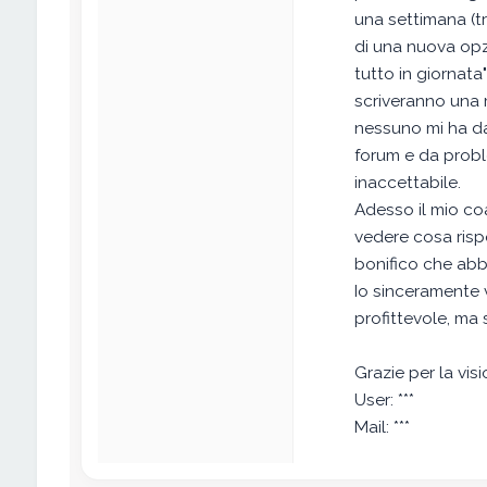
una settimana (tr
di una nuova opz
tutto in giornata
scriveranno una m
nessuno mi ha dat
forum e da proble
inaccettabile.
Adesso il mio co
vedere cosa risp
bonifico che abbi
Io sinceramente 
profittevole, ma 
Grazie per la vis
User: ***
Mail: ***