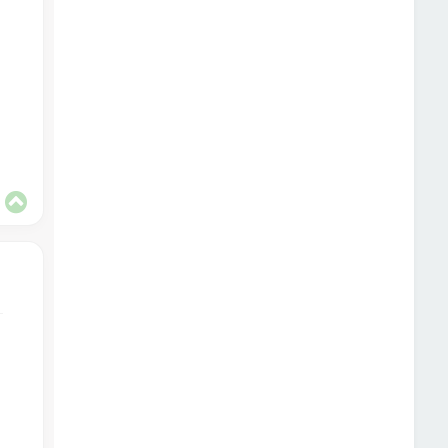
T
o
p