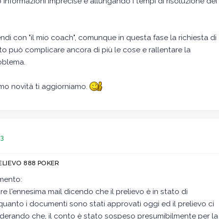
informazioni imprecise e allungando i tempi di risoluzione dei
di con "il mio coach", comunque in questa fase la richiesta di
to può complicare ancora di più le cose e rallentare la
oblema.
mo novità ti aggiorniamo.
33
ELIEVO 888 POKER
mento:
tre l'ennesima mail dicendo che il prelievo è in stato di
quanto i documenti sono stati approvati oggi ed il prelievo ci
derando che, il conto è stato sospeso presumibilmente per la