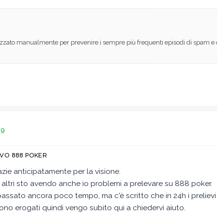
rizzato manualmente per prevenire i sempre più frequenti episodi di spam e 
49
VO 888 POKER
zie anticipatamente per la visione.
altri sto avendo anche io problemi a prelevare su 888 poker.
assato ancora poco tempo, ma c'è scritto che in 24h i prelievi
no erogati quindi vengo subito qui a chiedervi aiuto.