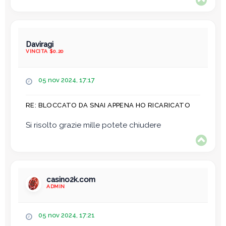
o
p
Daviragi
VINCITA $0.20
M
05 nov 2024, 17:17
e
s
RE: BLOCCATO DA SNAI APPENA HO RICARICATO
s
a
Si risolto grazie mille potete chiudere
g
g
T
o
i
p
o
casino2k.com
ADMIN
M
05 nov 2024, 17:21
e