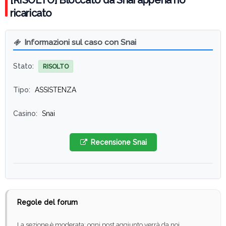
ricaricato
Informazioni sul caso con Snai
Stato:
RISOLTO
Tipo:
ASSISTENZA
Casino:
Snai
Recensione Snai
Regole del forum
La sezione è moderata: ogni post aggiunto verrà da noi