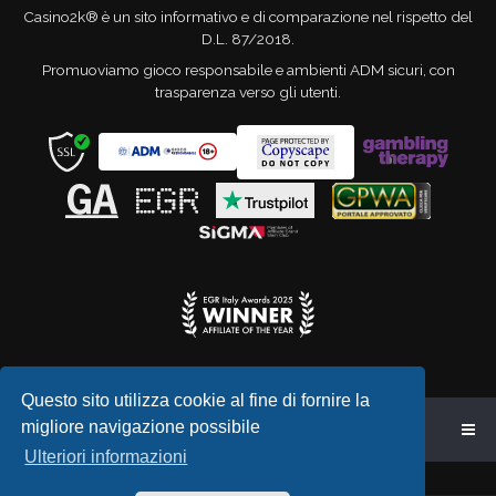
Casino2k® è un sito informativo e di comparazione nel rispetto del
D.L. 87/2018.
Promuoviamo gioco responsabile e ambienti ADM sicuri, con
trasparenza verso gli utenti.
Questo sito utilizza cookie al fine di fornire la
migliore navigazione possibile
Indice
Ulteriori informazioni