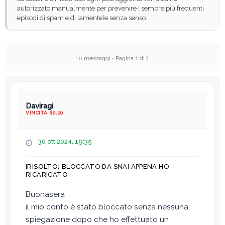
autorizzato manualmente per prevenire i sempre più frequenti
episodi di spam e di lamentele senza senso.
10 messaggi • Pagina
1
di
1
Daviragi
VINCITA $0.20
M
30 ott 2024, 19:35
e
s
[RISOLTO] BLOCCATO DA SNAI APPENA HO
s
RICARICATO
a
g
Buonasera
g
il mio conto è stato bloccato senza nessuna
i
o
spiegazione dopo che ho effettuato un