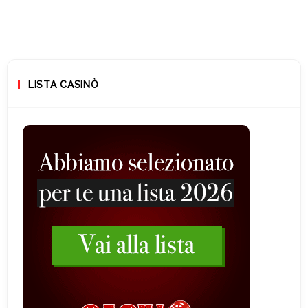
LISTA CASINÒ