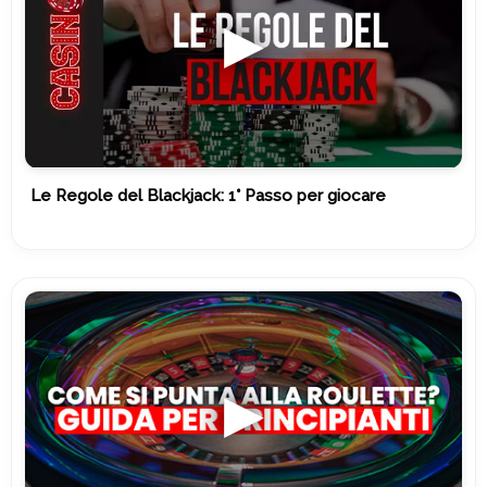
Le Regole del Blackjack: 1° Passo per giocare