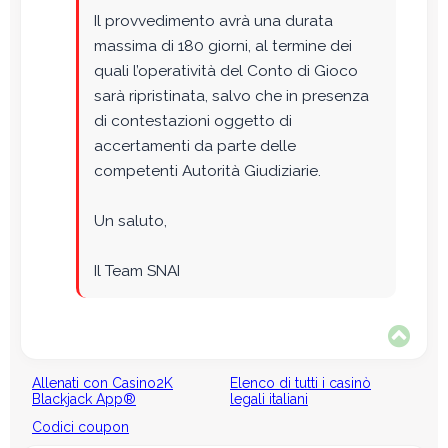
Il provvedimento avrà una durata
massima di 180 giorni, al termine dei
quali l’operatività del Conto di Gioco
sarà ripristinata, salvo che in presenza
di contestazioni oggetto di
accertamenti da parte delle
competenti Autorità Giudiziarie.
Un saluto,
Il Team SNAI
T
o
p
Allenati con Casino2K
Elenco di tutti i casinò
Blackjack App®
legali italiani
Codici coupon