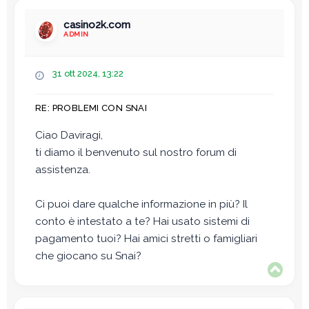
casino2k.com
ADMIN
M
31 ott 2024, 13:22
e
s
RE: PROBLEMI CON SNAI
s
a
Ciao Daviragi,
g
ti diamo il benvenuto sul nostro forum di
g
i
assistenza.
o
Ci puoi dare qualche informazione in più? Il
conto è intestato a te? Hai usato sistemi di
pagamento tuoi? Hai amici stretti o famigliari
che giocano su Snai?
T
o
p