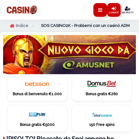
LOGOUT
ISCRIVITI
Indice
SOS CASINO2K - Problemi con un casinò ADM
Bonus di benvenuto €1.000
Bonus gratis €260
Bonus gratis €5000
150 Free spins
[RISOLTO] Bloccato da Snai appena ho