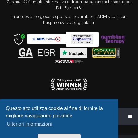
Casino2k® è un sito informativo e di comparazione nel rispetto del
D.L. 87/2018.
Promuoviamo gioco responsabile e ambienti ADM sicuri, con
trasparenza verso gli utenti.
Questo sito utilizza cookie al fine di fornire la
migliore navigazione possibile
Indice
Ulteriori informazioni