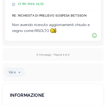
M
17 dic 2024, 15:23
e
s
RE: RICHIESTA DI PRELIEVO SOSPESA BETSSON
s
a
Non avendo ricevuto aggiornamenti chiudo e
g
segno come RISOLTO
g
T
i
o
o
p
6 messaggi • Pagina
1
di
1
Vai a
INFORMAZIONE