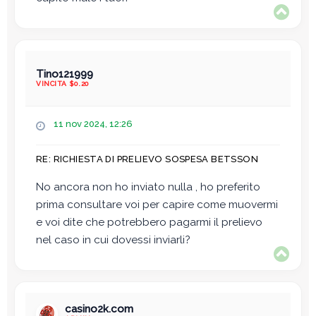
T
o
p
Tino121999
VINCITA $0.20
M
11 nov 2024, 12:26
e
s
RE: RICHIESTA DI PRELIEVO SOSPESA BETSSON
s
a
No ancora non ho inviato nulla , ho preferito
g
prima consultare voi per capire come muovermi
g
i
e voi dite che potrebbero pagarmi il prelievo
o
nel caso in cui dovessi inviarli?
T
o
p
casino2k.com