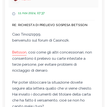
M
11 nov 2024, 07:37
e
s
RE: RICHIESTA DI PRELIEVO SOSPESA BETSSON
s
a
Ciao Tino121999,
g
benvenuto sul forum di Casino2k.
g
i
o
Betsson
, così come gli altri concessionari, non
consentono il prelievo su carte intestate a
terze persone, per evitare problemi di
riciclaggio di denaro.
Per poter sbloccare la situazione dovete
seguire alla lettera quallo che vi viene chiesto.
Hai inviato i documenti del titolare della carta
che ha fatto il versamento, cioè se non ho
capito male i tuoi?