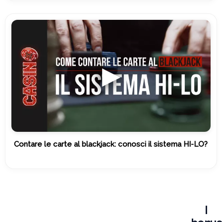
Contare le carte al blackjack: conosci il sistema HI-LO?
I