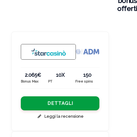
bonus
offert
2.065€
10X
150
Bonus Max
PT
Free spins
DETTAGLI
Leggi la recensione