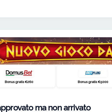
Bonus gratis €260
Bonus gratis €5000
approvato ma non arrivato