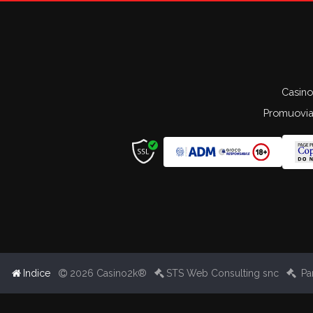
Casino
Promuoviam
Indice
2026 Casino2k®
STS Web Consulting snc
Pa