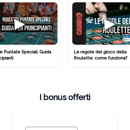
e Puntate Speciali. Guida
Le regole del gioco della
cipianti
Roulette: come funziona?
I bonus offerti