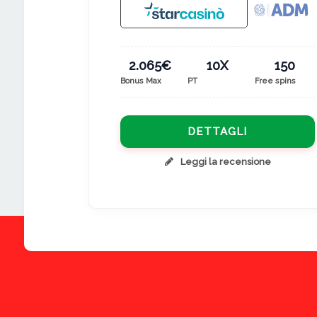
2.065€
10X
150
Bonus Max
PT
Free spins
DETTAGLI
Leggi la recensione