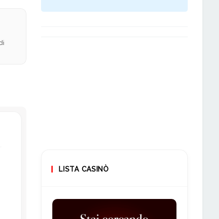
di
LISTA CASINÒ