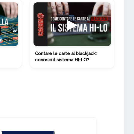
Contare le carte al blackjack:
conosci il sistema HI-LO?