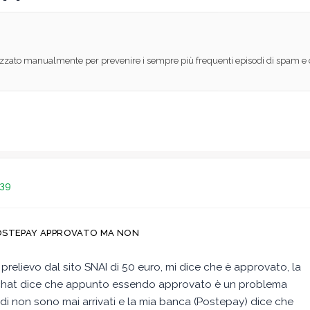
rizzato manualmente per prevenire i sempre più frequenti episodi di spam e 
:39
POSTEPAY APPROVATO MA NON
prelievo dal sito SNAI di 50 euro, mi dice che è approvato, la
 chat dice che appunto essendo approvato è un problema
ldi non sono mai arrivati e la mia banca (Postepay) dice che