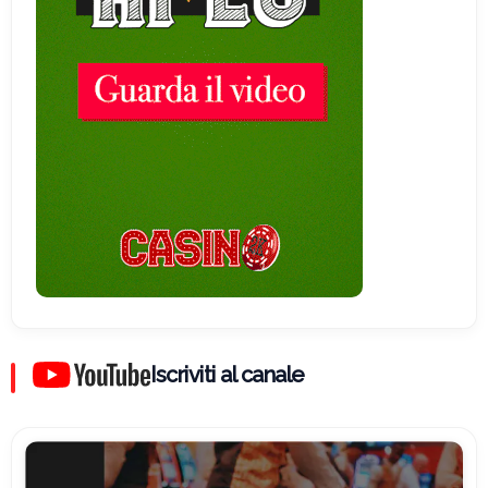
Iscriviti al canale