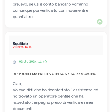
prelievo, se usi il conto bancario vorranno
comunque poi verificarlo con movimenti e
quant'altro.
T
o
p
Squilibrix
VINCITA $0.20
M
02 dic 2024, 11:49
e
s
RE: PROBLEMA PRELIEVO IN SOSPESO 888 CASINO
s
a
Ciao,
g
Volevo dirti che ho ricontattato l’ assistenza ed
g
i
ho trovato un operatore gentile che ha
o
rispettato l’ impegno preso di verificare i miei
documenti.