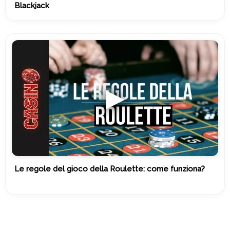
Blackjack
Le regole del gioco della Roulette: come funziona?