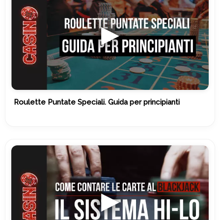
Roulette Puntate Speciali. Guida per principianti