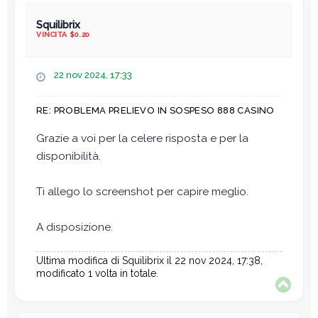
Squilibrix
VINCITA $0.20
M
22 nov 2024, 17:33
e
s
RE: PROBLEMA PRELIEVO IN SOSPESO 888 CASINO
s
a
Grazie a voi per la celere risposta e per la
g
disponibilità.
g
i
o
Ti allego lo screenshot per capire meglio.
A disposizione.
Ultima modifica di
Squilibrix
il 22 nov 2024, 17:38,
modificato 1 volta in totale.
T
o
p