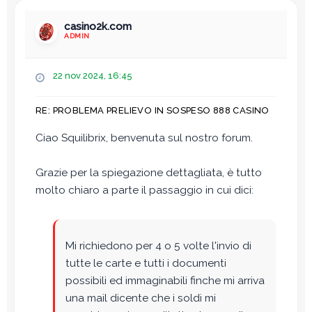
casino2k.com
ADMIN
M
22 nov 2024, 16:45
e
s
RE: PROBLEMA PRELIEVO IN SOSPESO 888 CASINO
s
a
Ciao Squilibrix, benvenuta sul nostro forum.
g
g
i
Grazie per la spiegazione dettagliata, è tutto
o
molto chiaro a parte il passaggio in cui dici:
Mi richiedono per 4 o 5 volte l'invio di
tutte le carte e tutti i documenti
possibili ed immaginabili finche mi arriva
una mail dicente che i soldi mi