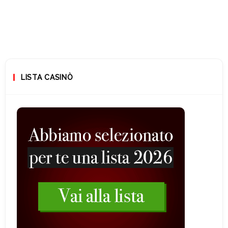
LISTA CASINÒ