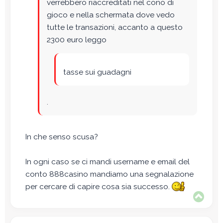
verrebbero riaccreditati nel cono di
gioco e nella schermata dove vedo
tutte le transazioni, accanto a questo
2300 euro leggo
tasse sui guadagni
.
In che senso scusa?
In ogni caso se ci mandi username e email del
conto 888casino mandiamo una segnalazione
per cercare di capire cosa sia successo.
T
o
p