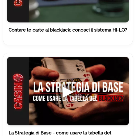
Contare le carte al blackjack: conosci il sistema HI-LO?
La Strategia di Base - come usare la tabella del