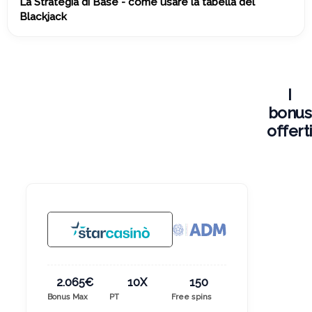
La Strategia di Base - come usare la tabella del
Blackjack
I
bonus
offert
2.065€
10X
150
Bonus Max
PT
Free spins