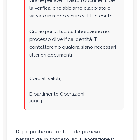
Grazie per aver inviato i documenti per
la verifica, che abbiamo elaborato e
salvato in modo sicuro sul tuo conto.
Grazie per la tua collaborazione nel
processo di verifica identità. Ti
contatteremo qualora siano necessari
ulteriori documenti.
Cordiali saluti,
Dipartimento Operazioni
888.it
Dopo poche ore lo stato del prelievo è
passato da "In sospeso" ad "Elaborazione in