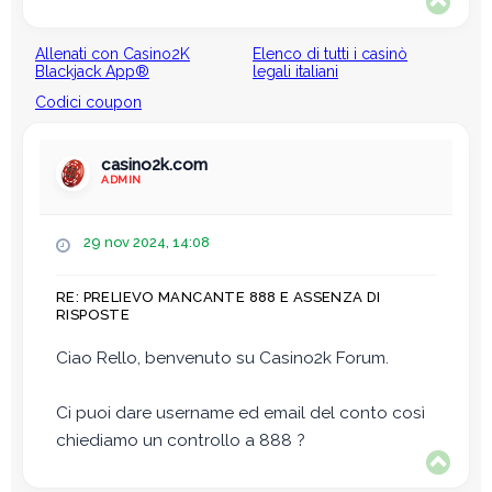
o
p
Allenati con Casino2K
Elenco di tutti i casinò
Blackjack App®
legali italiani
Codici coupon
casino2k.com
ADMIN
M
29 nov 2024, 14:08
e
s
RE: PRELIEVO MANCANTE 888 E ASSENZA DI
s
RISPOSTE
a
g
Ciao Rello, benvenuto su Casino2k Forum.
g
i
o
Ci puoi dare username ed email del conto così
chiediamo un controllo a 888 ?
T
o
p