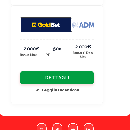
2.000€
2.000€
50x
Bonus 1° Dep.
Bonus Max
PT
Max
DETTAGLI
Leggi la recensione