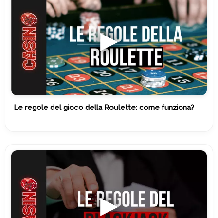
Le regole del gioco della Roulette: come funziona?