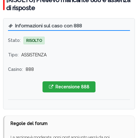
di risposte
Informazioni sul caso con 888
Stato:
RISOLTO
Tipo:
ASSISTENZA
Casino:
888
Recensione 888
Regole del forum
La sezione è moderata: ogni post aggiunto verrà da noi