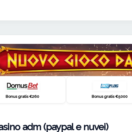
Bonus gratis €260
Bonus gratis €5000
asino adm (paypal e nuvei)