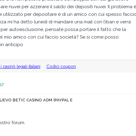
are nuvei per azzerare il saldo dei depositi nuvei. Il problema 
i utilizzato per depositare è di un amico con cui spesso facci
enza mi ha detto lunedi di mandare una mail con l’iban e verrà
 per autoesclusione, pensate possa portare il fatto che la
del mio amico con cui faccio società? Se si come posso
 in anticipo
i casinò legali italiani
Codici coupon
:57
LIEVO BETIC CASINO ADM (PAYPAL E
stro forum.