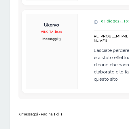
M
04 dic 2024, 10
Ukeryo
e
s
VINCITA $0.10
RE: PROBLEMI PRE
s
Messaggi:
3
NUVEI)
a
g
Lasciate perdere 
g
era stato effettu
i
dicono che hanno
o
elaborato e lo fa
questo sito
5 messaggi • Pagina
1
di
1