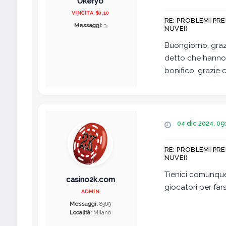
Ukeryo
e
s
VINCITA $0.10
RE: PROBLEMI PRE
s
Messaggi:
3
NUVEI)
a
g
Buongiorno, grazi
g
detto che hanno e
i
bonifico, grazie
o
M
04 dic 2024, 09
e
s
RE: PROBLEMI PRE
s
NUVEI)
a
g
Tienici comunque 
casino2k.com
g
giocatori per far
i
ADMIN
o
Messaggi:
8369
Località:
Milano