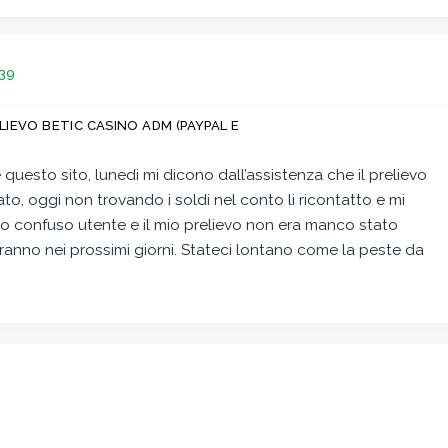
:39
LIEVO BETIC CASINO ADM (PAYPAL E
questo sito, lunedi mi dicono dall’assistenza che il prelievo
ato, oggi non trovando i soldi nel conto li ricontatto e mi
 confuso utente e il mio prelievo non era manco stato
ranno nei prossimi giorni. Stateci lontano come la peste da