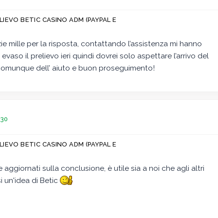
LIEVO BETIC CASINO ADM (PAYPAL E
e mille per la risposta, contattando l’assistenza mi hanno
vaso il prelievo ieri quindi dovrei solo aspettare l’arrivo del
 comunque dell’ aiuto e buon proseguimento!
:30
LIEVO BETIC CASINO ADM (PAYPAL E
aggiornati sulla conclusione, è utile sia a noi che agli altri
si un'idea di Betic