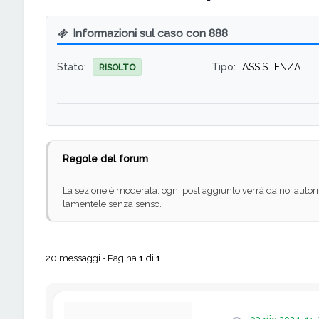
Informazioni sul caso con 888
Stato:
Tipo:
ASSISTENZA
RISOLTO
Regole del forum
La sezione è moderata: ogni post aggiunto verrà da noi auto
lamentele senza senso.
20 messaggi • Pagina
1
di
1
M