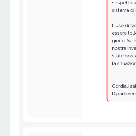
sospettose
sistema di i
L`uso di ta
essere tol
gioco. Se h
nostra inve
state poste
la situazio
Cordiali sal
Dipartimen