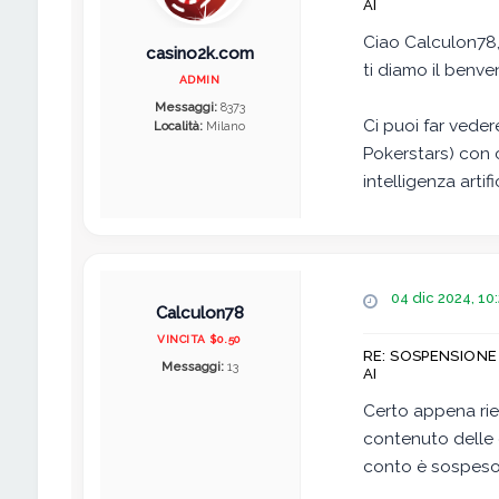
AI
a
g
Ciao Calculon78
casino2k.com
g
ti diamo il benve
i
ADMIN
o
Messaggi:
8373
Ci puoi far veder
Località:
Milano
Pokerstars) con c
intelligenza artifi
M
04 dic 2024, 10
Calculon78
e
s
VINCITA $0.50
RE: SOSPENSION
s
Messaggi:
13
AI
a
g
Certo appena rie
g
contenuto delle 
i
conto è sospeso d
o