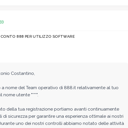
:33
E CONTO 888 PER UTILIZZO SOFTWARE
tonio Costantino,
o a nome del Team operativo di 888.it relativamente al tuo
l nome utente "***".
o della tua registrazione portiamo avanti continuamente
li di sicurezza per garantire una esperienza ottimale ai nostri
Durante uno dei nostri controlli abbiamo notato delle attività