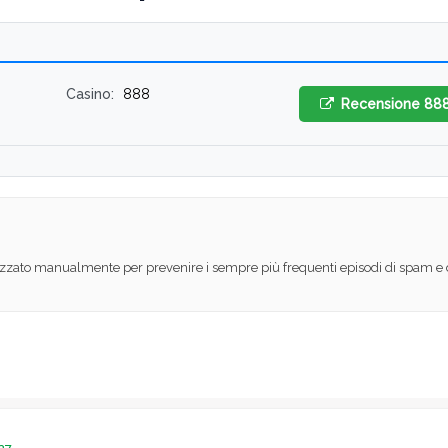
Casino:
888
Recensione 88
rizzato manualmente per prevenire i sempre più frequenti episodi di spam e 