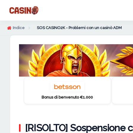
Indice
SOS CASINO2K - Problemi con un casinò ADM
Bonus di benvenuto €1.000
[RISOLTO] Sospensione co