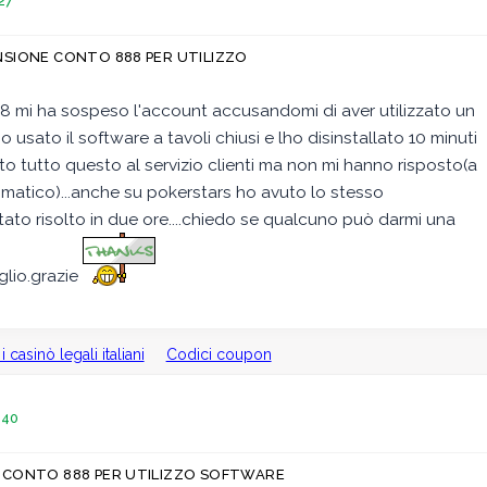
27
NSIONE CONTO 888 PER UTILIZZO
8 mi ha sospeso l'account accusandomi di aver utilizzato un
 ho usato il software a tavoli chiusi e lho disinstallato 10 minuti
o tutto questo al servizio clienti ma non mi hanno risposto(a
omatico)...anche su pokerstars ho avuto lo stesso
ato risolto in due ore....chiedo se qualcuno può darmi una
lio.grazie
i casinò legali italiani
Codici coupon
:40
E CONTO 888 PER UTILIZZO SOFTWARE