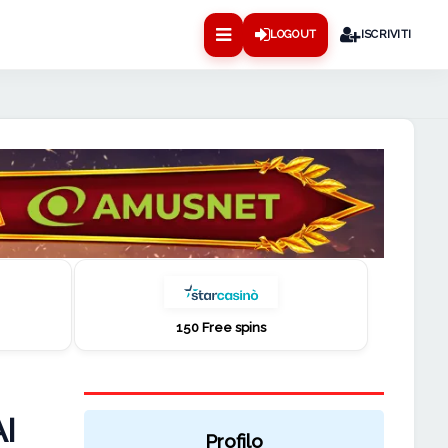
LOGOUT
ISCRIVITI
150 Free spins
AI
Profilo