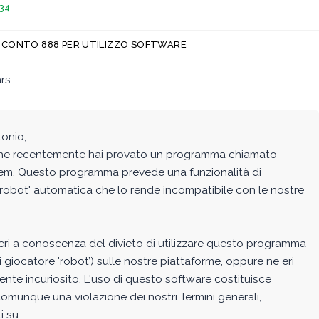
:34
E CONTO 888 PER UTILIZZO SOFTWARE
ars
tonio,
 che recentemente hai provato un programma chiamato
m. Questo programma prevede una funzionalità di
'robot' automatica che lo rende incompatibile con le nostre
eri a conoscenza del divieto di utilizzare questo programma
i giocatore 'robot’) sulle nostre piattaforme, oppure ne eri
nte incuriosito. L'uso di questo software costituisce
omunque una violazione dei nostri Termini generali,
i su: