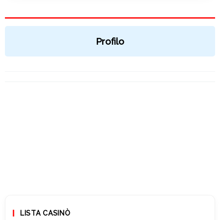
Profilo
LISTA CASINÒ