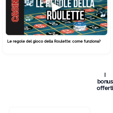
Le regole del gioco della Roulette: come funziona?
I
bonus
offert