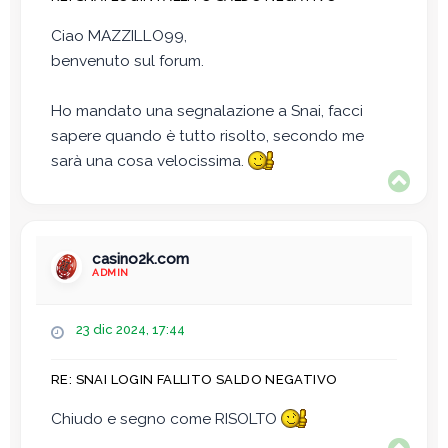
s
a
Ciao MAZZILLO99,
g
benvenuto sul forum.
g
i
o
Ho mandato una segnalazione a Snai, facci
sapere quando è tutto risolto, secondo me
sarà una cosa velocissima.
T
o
p
casino2k.com
ADMIN
M
23 dic 2024, 17:44
e
s
RE: SNAI LOGIN FALLITO SALDO NEGATIVO
s
a
Chiudo e segno come RISOLTO
g
g
T