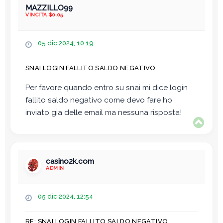
MAZZILLO99
VINCITA $0.05
M
05 dic 2024, 10:19
e
s
SNAI LOGIN FALLITO SALDO NEGATIVO
s
a
Per favore quando entro su snai mi dice login
g
fallito saldo negativo come devo fare ho
g
i
inviato gia delle email ma nessuna risposta!
o
T
o
p
casino2k.com
ADMIN
M
05 dic 2024, 12:54
e
s
RE: SNAI LOGIN FALLITO SALDO NEGATIVO