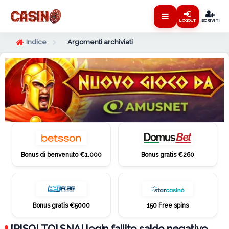
LOGOUT
ISCRIVITI
Indice
Argomenti archiviati
Bonus di benvenuto €1.000
Bonus gratis €260
Bonus gratis €5000
150 Free spins
[RISOLTO] SNAI login fallito saldo negativo