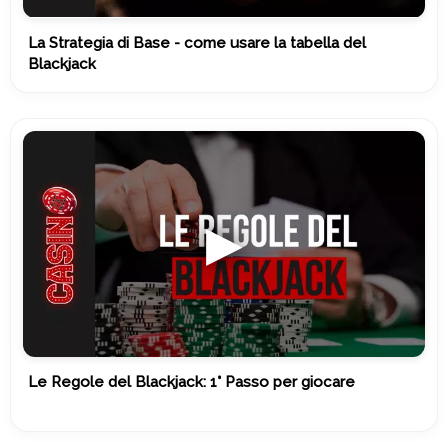
La Strategia di Base - come usare la tabella del
Blackjack
Le Regole del Blackjack: 1° Passo per giocare