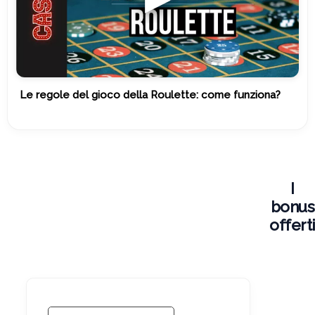
Le regole del gioco della Roulette: come funziona?
I
bonus
offert