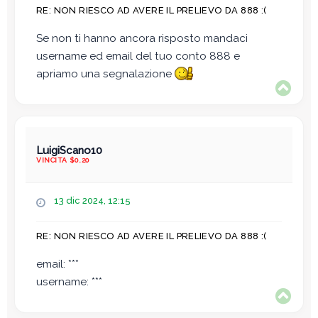
s
RE: NON RIESCO AD AVERE IL PRELIEVO DA 888 :(
s
a
Se non ti hanno ancora risposto mandaci
g
username ed email del tuo conto 888 e
g
i
apriamo una segnalazione
o
T
o
p
LuigiScano10
VINCITA $0.20
M
13 dic 2024, 12:15
e
s
RE: NON RIESCO AD AVERE IL PRELIEVO DA 888 :(
s
a
email: ***
g
username: ***
g
T
i
o
o
p