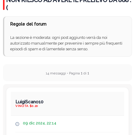
(
Regole del forum
La sezione è moderata: ogni post aggiunto verrà da noi
autorizzato manualmente per prevenire i sempre più frequenti
episodi di spam e di lamentele senza senso.
14 messaggi • Pagina
1
di
1
LuigiScano10
VINCITA $0.20
M
09 dic 2024, 22:14
e
s