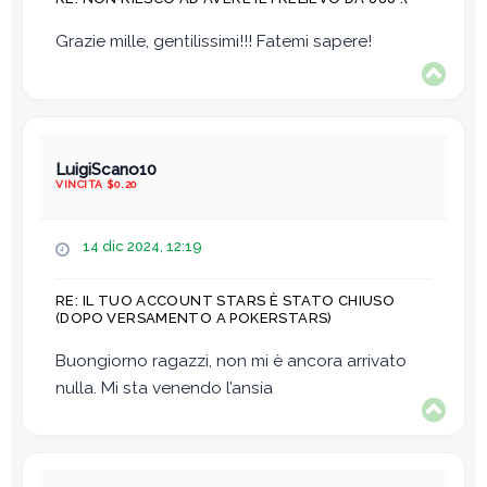
s
a
Grazie mille, gentilissimi!!! Fatemi sapere!
g
g
T
o
i
p
o
LuigiScano10
VINCITA $0.20
M
14 dic 2024, 12:19
e
s
RE: IL TUO ACCOUNT STARS È STATO CHIUSO
s
(DOPO VERSAMENTO A POKERSTARS)
a
g
Buongiorno ragazzi, non mi è ancora arrivato
g
nulla. Mi sta venendo l’ansia
i
T
o
o
p