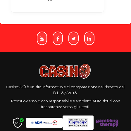
Casino2k® è un sito informativo e di comparazione nel rispetto del
D.L. 87/2018.
Promuoviamo gioco responsabile e ambienti ADM sicuri, con
trasparenza verso gli utenti.