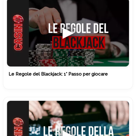
Le Regole del Blackjack: 1° Passo per giocare