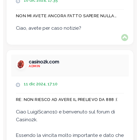
10 dic 2024, 17:35
e
s
NON MI AVETE ANCORA FATTO SAPERE NULLA…
s
a
Ciao, avete per caso notizie?
g
g
T
o
i
p
o
casino2k.com
ADMIN
M
11 dic 2024, 17:10
e
s
RE: NON RIESCO AD AVERE IL PRELIEVO DA 888 :(
s
a
Ciao LuigiScano10 e benvenuto sul forum di
g
Casino2k.
g
i
o
Essendo la vincita molto importante e dato che