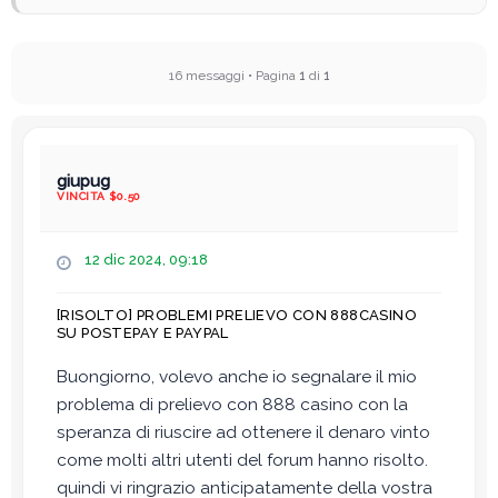
16 messaggi • Pagina
1
di
1
giupug
VINCITA $0.50
M
12 dic 2024, 09:18
e
s
[RISOLTO] PROBLEMI PRELIEVO CON 888CASINO
s
SU POSTEPAY E PAYPAL
a
g
Buongiorno, volevo anche io segnalare il mio
g
problema di prelievo con 888 casino con la
i
o
speranza di riuscire ad ottenere il denaro vinto
come molti altri utenti del forum hanno risolto.
quindi vi ringrazio anticipatamente della vostra