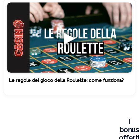
Le regole del gioco della Roulette: come funziona?
I
bonus
offert