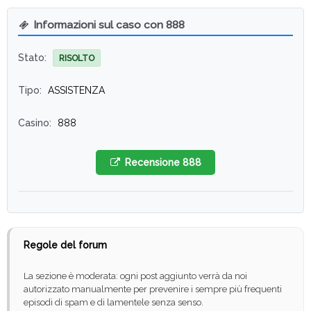
Informazioni sul caso con 888
Stato:
RISOLTO
Tipo:
ASSISTENZA
Casino:
888
Recensione 888
Regole del forum
La sezione è moderata: ogni post aggiunto verrà da noi
autorizzato manualmente per prevenire i sempre più frequenti
episodi di spam e di lamentele senza senso.