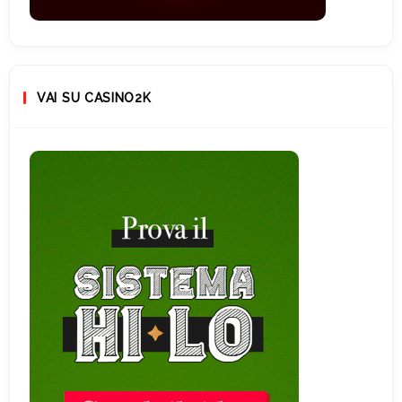
VAI SU CASINO2K