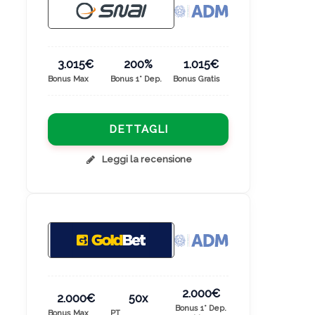
3.015€
200%
1.015€
Bonus Max
Bonus 1° Dep.
Bonus Gratis
DETTAGLI
Leggi la recensione
2.000€
2.000€
50x
Bonus 1° Dep.
Bonus Max
PT