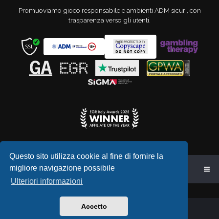
Promuoviamo gioco responsabile e ambienti ADM sicuri, con
trasparenza verso gli utenti.
Questo sito utilizza cookie al fine di fornire la
migliore navigazione possibile
Indice
Ulteriori informazioni
Accetto