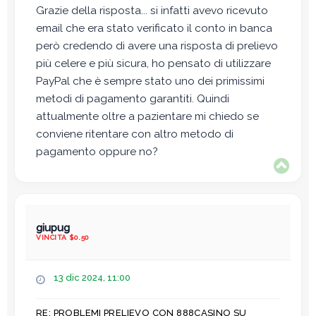
g
Grazie della risposta... si infatti avevo ricevuto
g
email che era stato verificato il conto in banca
i
o
però credendo di avere una risposta di prelievo
più celere e più sicura, ho pensato di utilizzare
PayPal che è sempre stato uno dei primissimi
metodi di pagamento garantiti. Quindi
attualmente oltre a pazientare mi chiedo se
conviene ritentare con altro metodo di
pagamento oppure no?
T
o
p
giupug
VINCITA $0.50
M
13 dic 2024, 11:00
e
s
RE: PROBLEMI PRELIEVO CON 888CASINO SU