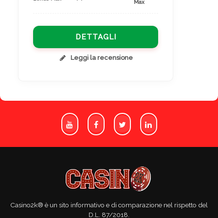
Max
DETTAGLI
Leggi la recensione
Casino2k® è un sito informativo e di comparazione nel rispetto del
D.L. 87/2018.