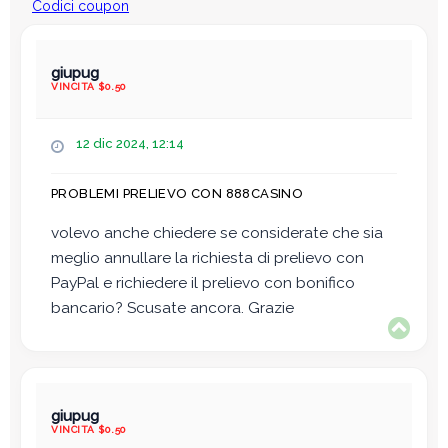
Codici coupon
giupug
VINCITA $0.50
M
12 dic 2024, 12:14
e
s
PROBLEMI PRELIEVO CON 888CASINO
s
a
volevo anche chiedere se considerate che sia
g
meglio annullare la richiesta di prelievo con
g
i
PayPal e richiedere il prelievo con bonifico
o
bancario? Scusate ancora. Grazie
T
o
p
giupug
VINCITA $0.50