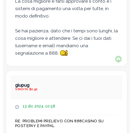
La cosa migliore è farsi approvare il conto e i
g
sistemi di pagamento una volta per tutte, in
i
o
modo definitivo.
Se hai pazienza, dato che i tempi sono lunghi, la
cosa migliore è attendere. Se ci dai i tuoi dati
(username e email) mandiamo una
segnalazione a 888.
T
o
p
giupug
VINCITA $0.50
M
13 dic 2024, 10:58
e
s
RE: PROBLEMI PRELIEVO CON 888CASINO SU
s
POSTEPAY E PAYPAL
a