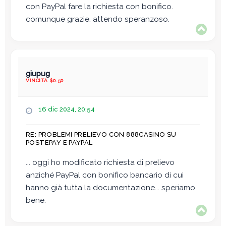
o
con PayPal fare la richiesta con bonifico.
comunque grazie. attendo speranzoso.
T
o
p
giupug
VINCITA $0.50
M
16 dic 2024, 20:54
e
s
RE: PROBLEMI PRELIEVO CON 888CASINO SU
s
POSTEPAY E PAYPAL
a
g
... oggi ho modificato richiesta di prelievo
g
anziché PayPal con bonifico bancario di cui
i
o
hanno già tutta la documentazione... speriamo
bene.
T
o
p