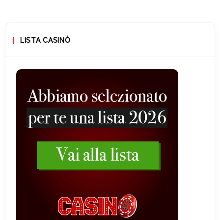
LISTA CASINÒ