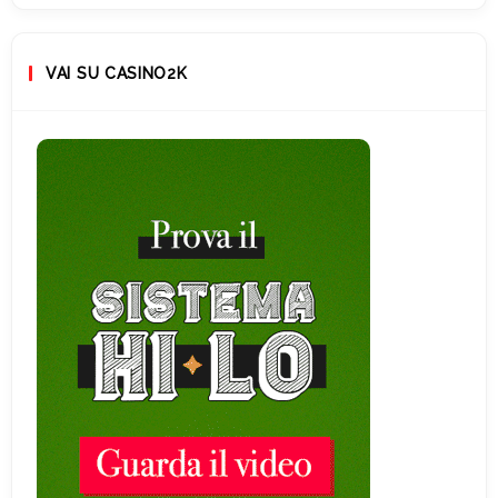
VAI SU CASINO2K