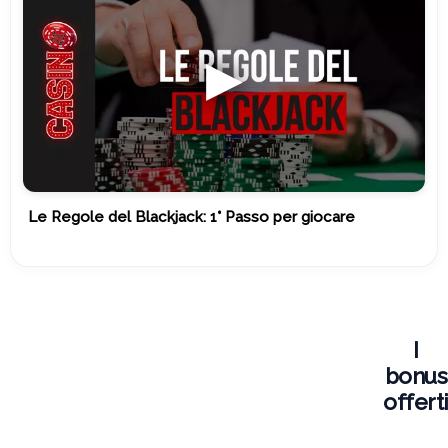
Le Regole del Blackjack: 1° Passo per giocare
I
bonus
offert