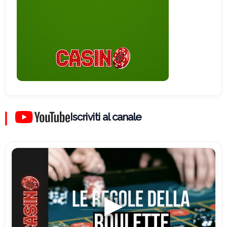
Iscriviti al canale