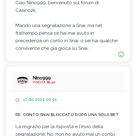
Ciao Nino999, benvenuto sul forum di
g
Casino2k.
g
i
o
Mando una segnalazione a Snai, ma nel
frattempo pensa se hai mai avuto in
precedenza un conto in Snai, o sei hai qualche
convivente che già gioca su Snai...
T
o
p
Nino999
VINCITA $0.50
M
17 dic 2024, 00:55
e
s
RE: CONTO SNAI BLOCCATO DOPO UNA SOLA BET
s
a
La ringrazio per la risposta e l'invio della
g
segnalazione. No, non ho avuto mai un conto
g