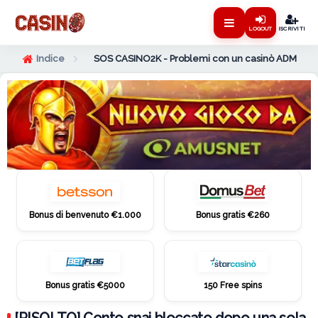
LOGOUT
ISCRIVITI
Indice
SOS CASINO2K - Problemi con un casinò ADM
Bonus di benvenuto €1.000
Bonus gratis €260
Bonus gratis €5000
150 Free spins
[RISOLTO] Conto snai bloccato dopo una sola