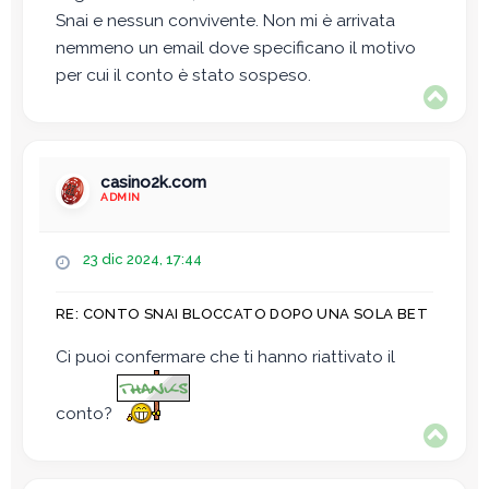
i
Snai e nessun convivente. Non mi è arrivata
o
nemmeno un email dove specificano il motivo
per cui il conto è stato sospeso.
T
o
p
casino2k.com
ADMIN
M
23 dic 2024, 17:44
e
s
RE: CONTO SNAI BLOCCATO DOPO UNA SOLA BET
s
a
Ci puoi confermare che ti hanno riattivato il
g
g
i
conto?
o
T
o
p