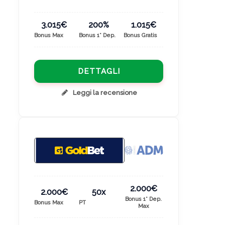
3.015€
200%
1.015€
Bonus Max
Bonus 1° Dep.
Bonus Gratis
DETTAGLI
Leggi la recensione
2.000€
2.000€
50x
Bonus 1° Dep.
Bonus Max
PT
Max