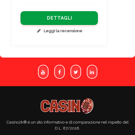
DETTAGLI
Leggi la recensione
Casino2k® è un sito informativo e di comparazione nel rispetto del
D.L. 87/2018.