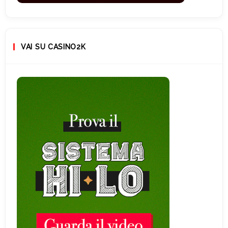
VAI SU CASINO2K