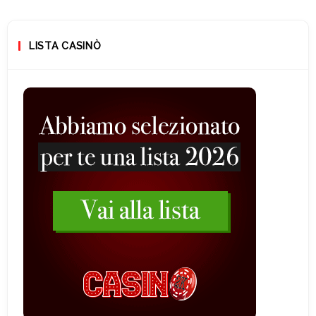
LISTA CASINÒ