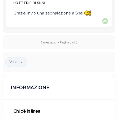
s
LOTTERIE DI SNAI
a
g
Grazie, invio una segnalazione a Snai
g
T
i
o
o
p
6 messaggi • Pagina
1
di
1
Vai a
INFORMAZIONE
Chi c’è in linea