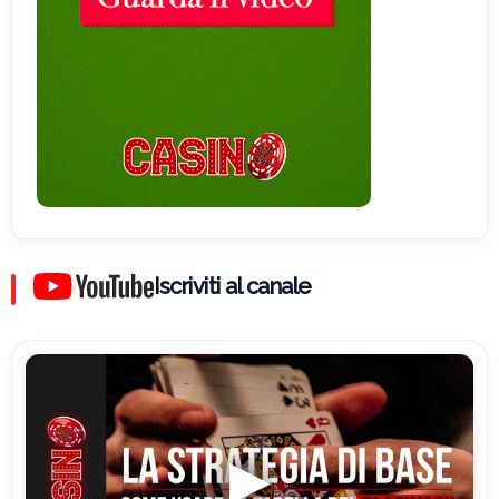
Iscriviti al canale