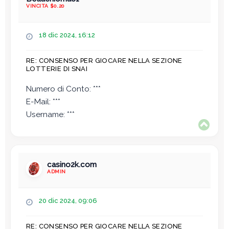
VINCITA $0.20
M
18 dic 2024, 16:12
e
s
RE: CONSENSO PER GIOCARE NELLA SEZIONE
s
LOTTERIE DI SNAI
a
g
Numero di Conto: ***
g
E-Mail: ***
i
o
Username: ***
T
o
p
casino2k.com
ADMIN
M
20 dic 2024, 09:06
e
s
RE: CONSENSO PER GIOCARE NELLA SEZIONE