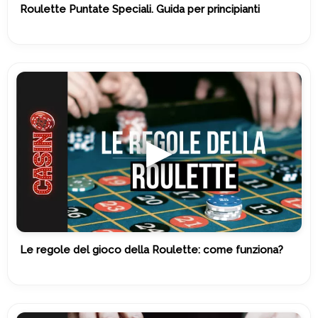
Roulette Puntate Speciali. Guida per principianti
Le regole del gioco della Roulette: come funziona?