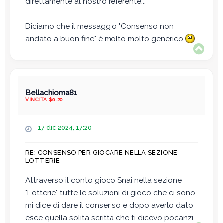
direttamente al nostro referente...
Diciamo che il messaggio "Consenso non
andato a buon fine" è molto molto generico
T
o
p
Bellachioma81
VINCITA $0.20
M
17 dic 2024, 17:20
e
s
RE: CONSENSO PER GIOCARE NELLA SEZIONE
s
LOTTERIE
a
g
Attraverso il conto gioco Snai nella sezione
g
"Lotterie" tutte le soluzioni di gioco che ci sono
i
o
mi dice di dare il consenso e dopo averlo dato
esce quella solita scritta che ti dicevo pocanzi