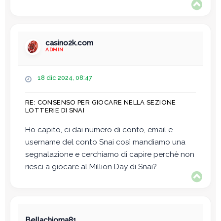
T
o
p
casino2k.com
ADMIN
M
18 dic 2024, 08:47
e
s
RE: CONSENSO PER GIOCARE NELLA SEZIONE
s
LOTTERIE DI SNAI
a
g
Ho capito, ci dai numero di conto, email e
g
username del conto Snai così mandiamo una
i
o
segnalazione e cerchiamo di capire perchè non
riesci a giocare al Million Day di Snai?
T
o
p
Bellachioma81