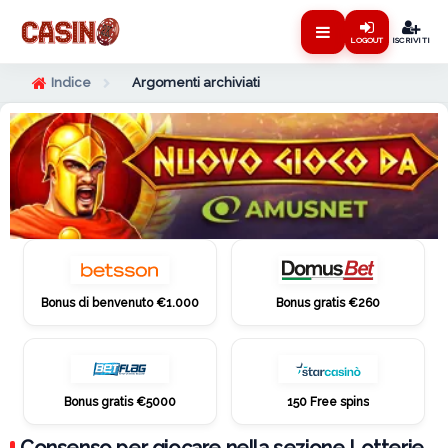
LOGOUT
ISCRIVITI
Indice
Argomenti archiviati
Bonus di benvenuto €1.000
Bonus gratis €260
Bonus gratis €5000
150 Free spins
Consenso per giocare nella sezione Lotterie