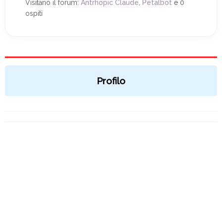
Visitano il forum:
Antrhopic Claude
,
Petalbot
e 0
ospiti
Profilo